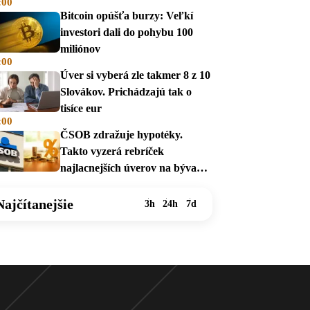
:00
Bitcoin opúšťa burzy: Veľkí
investori dali do pohybu 100
miliónov
:00
Úver si vyberá zle takmer 8 z 10
Slovákov. Prichádzajú tak o
tisíce eur
:00
ČSOB zdražuje hypotéky.
Takto vyzerá rebríček
najlacnejších úverov na bývanie
v auguste 2026
Najčítanejšie
3h
24h
7d