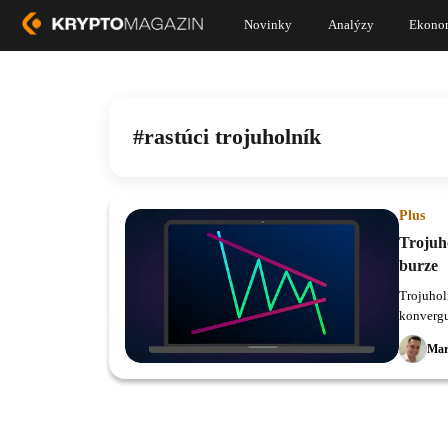
Novinky
Analýzy
Ekono
rastúci trojuholník
Plus
Trojuh
burze
Trojuhol
konvergu
bočného
Mar