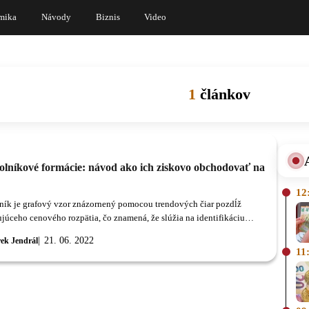
mika
Návody
Biznis
Video
1
článkov
olníkové formácie: návod ako ich ziskovo obchodovať na
12
ník je grafový vzor znázornený pomocou trendových čiar pozdĺž
júceho cenového rozpätia, čo znamená, že slúžia na identifikáciu
 pohybu.
21. 06. 2022
ek Jendrál
11