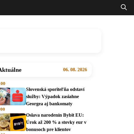
Aktuálne
06. 08. 2026
:00
Slovenská sporiteľňa odstaví
služby: Výpadok zasiahne
Georgea aj bankomaty
:00
Oslava narodenín Bybit EU:
Úrok až 200 % a stovky eur v
bonusoch pre klientov