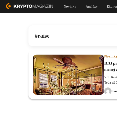
Novinky
Analýzy
Ekono
raise
Novink
ICO pr
menej 
V 1. štv
Teda až 
rovnakéh
Eva