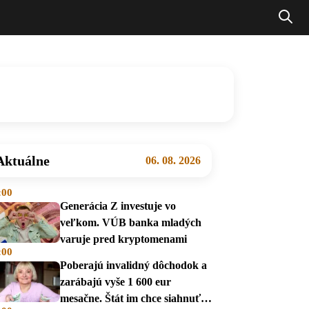
Aktuálne
06. 08. 2026
:00
Generácia Z investuje vo
veľkom. VÚB banka mladých
varuje pred kryptomenami
:00
Poberajú invalidný dôchodok a
zarábajú vyše 1 600 eur
mesačne. Štát im chce siahnuť