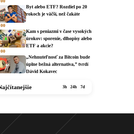
:00
na dávky
Byt alebo ETF? Rozdiel po 20
rokoch je väčší, než čakáte
:00
Kam s peniazmi v čase vysokých
úrokov: sporenie, dlhopisy alebo
ETF a akcie?
:00
„Nehnuteľnosť za Bitcoin bude
úplne bežná alternatíva,” tvrdí
Dávid Kokavec
Najčítanejšie
3h
24h
7d