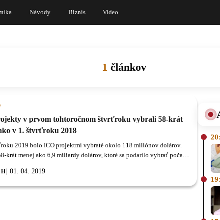
mika
Návody
Biznis
Video
1
článkov
y
ojekty v prvom tohtoročnom štvrťroku vybrali 58-krát
ako v 1. štvrťroku 2018
20
rťroku 2019 bolo ICO projektmi vybraté okolo 118 miliónov dolárov.
58-krát menej ako 6,9 miliardy dolárov, ktoré sa podarilo vybrať počas
o obdobia v minulom roku.
01. 04. 2019
 H
19