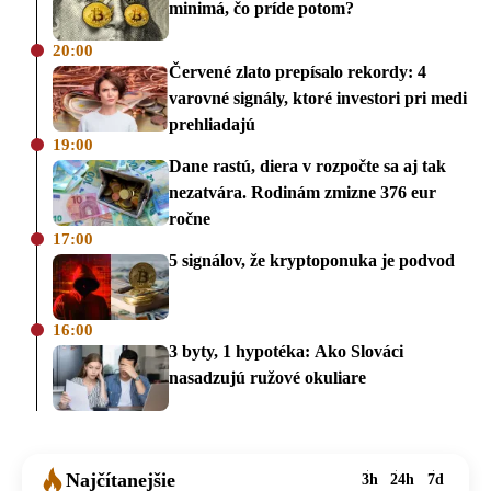
minimá, čo príde potom?
20:00
Červené zlato prepísalo rekordy: 4
varovné signály, ktoré investori pri medi
prehliadajú
19:00
Dane rastú, diera v rozpočte sa aj tak
nezatvára. Rodinám zmizne 376 eur
ročne
17:00
5 signálov, že kryptoponuka je podvod
16:00
3 byty, 1 hypotéka: Ako Slováci
nasadzujú ružové okuliare
Najčítanejšie
3h
24h
7d