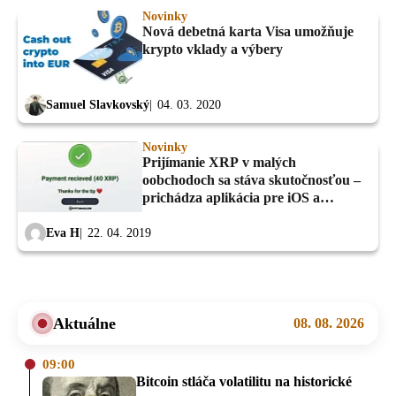
Novinky
Nová debetná karta Visa umožňuje
krypto vklady a výbery
Samuel Slavkovský
04. 03. 2020
Novinky
Prijímanie XRP v malých
oobchodoch sa stáva skutočnosťou –
prichádza aplikácia pre iOS a
Android
Eva H
22. 04. 2019
Aktuálne
08. 08. 2026
09:00
Bitcoin stláča volatilitu na historické