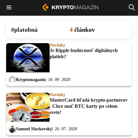
platobná
4
článkov
Novinky
Je Ripple budúcnosť digitálnych
platieb?
Kryptomagazin
18. 09. 2020
Novinky
MasterCard hľadá krypto-partnerov
- Chce mať BTC karty po celom
svete!
Samuel Slavkovský
20. 07. 2020