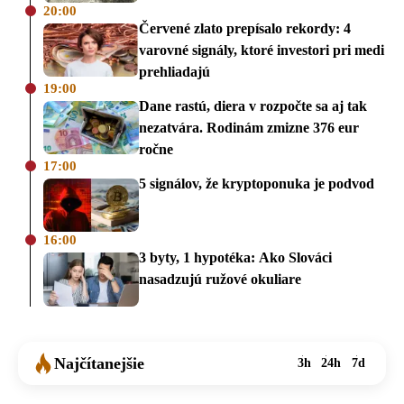
20:00
Červené zlato prepísalo rekordy: 4
varovné signály, ktoré investori pri medi
prehliadajú
19:00
Dane rastú, diera v rozpočte sa aj tak
nezatvára. Rodinám zmizne 376 eur
ročne
17:00
5 signálov, že kryptoponuka je podvod
16:00
3 byty, 1 hypotéka: Ako Slováci
nasadzujú ružové okuliare
Najčítanejšie
3h
24h
7d