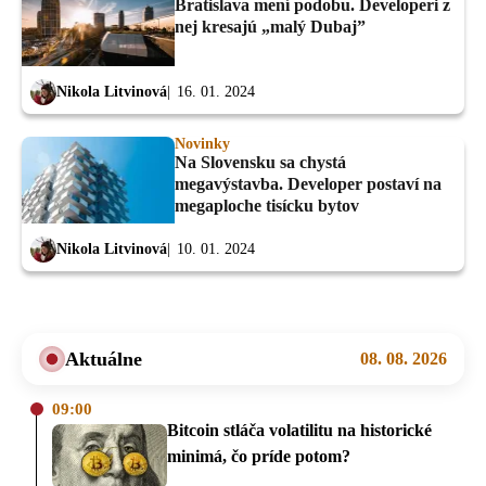
Bratislava mení podobu. Developeri z
nej kresajú „malý Dubaj”
Nikola Litvinová
16. 01. 2024
Novinky
Na Slovensku sa chystá
megavýstavba. Developer postaví na
megaploche tisícku bytov
Nikola Litvinová
10. 01. 2024
Aktuálne
08. 08. 2026
09:00
Bitcoin stláča volatilitu na historické
minimá, čo príde potom?