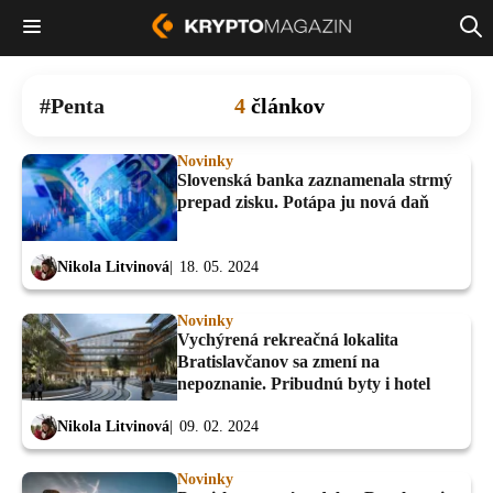
Penta
4
článkov
Novinky
Slovenská banka zaznamenala strmý
prepad zisku. Potápa ju nová daň
Nikola Litvinová
18. 05. 2024
Novinky
Vychýrená rekreačná lokalita
Bratislavčanov sa zmení na
nepoznanie. Pribudnú byty i hotel
Nikola Litvinová
09. 02. 2024
Novinky