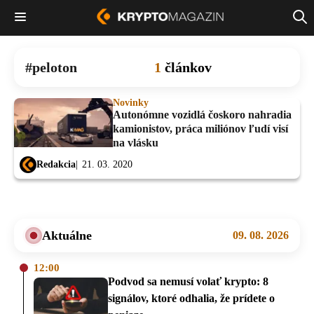
peloton
1
článkov
Novinky
Autonómne vozidlá čoskoro nahradia
kamionistov, práca miliónov ľudí visí
na vlásku
Redakcia
21. 03. 2020
Aktuálne
09. 08. 2026
12:00
Podvod sa nemusí volať krypto: 8
signálov, ktoré odhalia, že prídete o