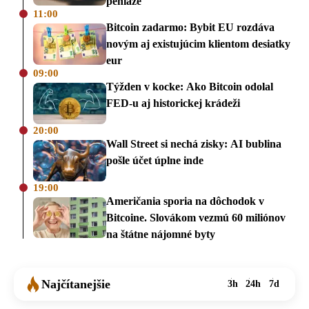
peniaze
11:00
Bitcoin zadarmo: Bybit EU rozdáva
novým aj existujúcim klientom desiatky
eur
09:00
Týžden v kocke: Ako Bitcoin odolal
FED-u aj historickej krádeži
20:00
Wall Street si nechá zisky: AI bublina
pošle účet úplne inde
19:00
Američania sporia na dôchodok v
Bitcoine. Slovákom vezmú 60 miliónov
na štátne nájomné byty
Najčítanejšie
3h
24h
7d