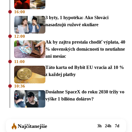
16:00
3 byty, 1 hypotéka: Ako Slováci
nasadzujú ružové okuliare
12:00
Ak by zajtra prestala chodiť výplata, 40
% slovenských domácností to neutiahne
ani mesiac
11:00
Táto karta od Bybit EU vracia až 10 %
z každej platby
10:36
Dosiahne SpaceX do roku 2030 tržiy vo
výške 1 bilióna dolárov?
Najčítanejšie
3h
24h
7d