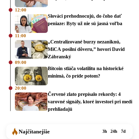
12:00
Slováci prehodnocujú, do čoho dať
peniaze: Byty už nie sú jasná voľba
11:00
„Centralizované burzy nezaniknú,
MiCA posilní dôveru,” hovorí David
Zábranský
09:00
Bitcoin stláča volatilitu na historické
minimá, čo príde potom?
20:00
Červené zlato prepísalo rekordy: 4
varovné signály, ktoré investori pri medi
prehliadajú
Najčítanejšie
3h
24h
7d