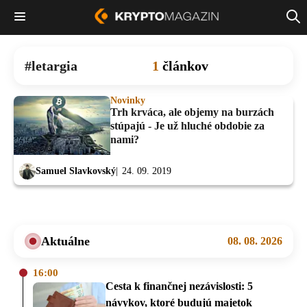
letargia
1
článkov
Novinky
Trh krváca, ale objemy na burzách
stúpajú - Je už hluché obdobie za
nami?
Samuel Slavkovský
24. 09. 2019
Aktuálne
08. 08. 2026
16:00
Cesta k finančnej nezávislosti: 5
návykov, ktoré budujú majetok