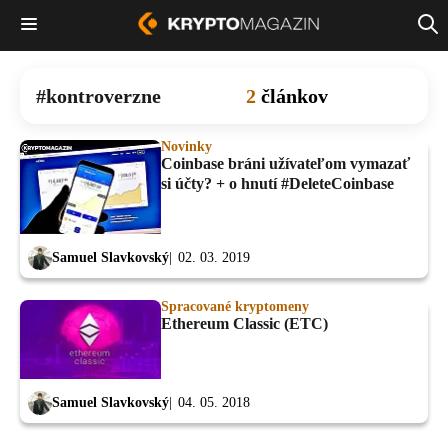
kontroverzne
2
článkov
Novinky
Coinbase bráni užívateľom vymazať
si účty? + o hnutí #DeleteCoinbase
Samuel Slavkovský
02. 03. 2019
Spracované kryptomeny
Ethereum Classic (ETC)
Samuel Slavkovský
04. 05. 2018