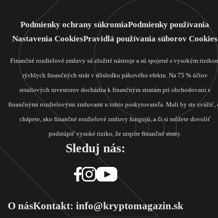
Podmienky ochrany súkromia
Podmienky používania
Nastavenia Cookies
Pravidlá používania súborov Cookies
Finančné rozdielové zmluvy sú zložité nástroje a sú spojené s vysokým riziko
rýchlych finančných strát v dôsledku pákového efektu. Na 75 % účtov
retailových investorov dochádza k finančným stratám pri obchodovaní s
finančnými rozdielovými zmluvami u tohto poskytovateľa. Mali by ste zvážiť, 
chápete, ako finančné rozdielové zmluvy fungujú, a či si môžete dovoliť
podstúpiť vysoké riziko, že utrpíte finančné straty.
Sleduj nás:
O nás
Kontakt: info@kryptomagazin.sk