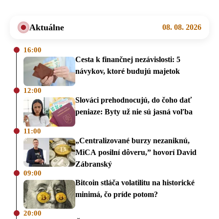
Aktuálne
08. 08. 2026
16:00
Cesta k finančnej nezávislosti: 5
návykov, ktoré budujú majetok
12:00
Slováci prehodnocujú, do čoho dať
peniaze: Byty už nie sú jasná voľba
11:00
„Centralizované burzy nezaniknú,
MiCA posilní dôveru,” hovorí David
Zábranský
09:00
Bitcoin stláča volatilitu na historické
minimá, čo príde potom?
20:00