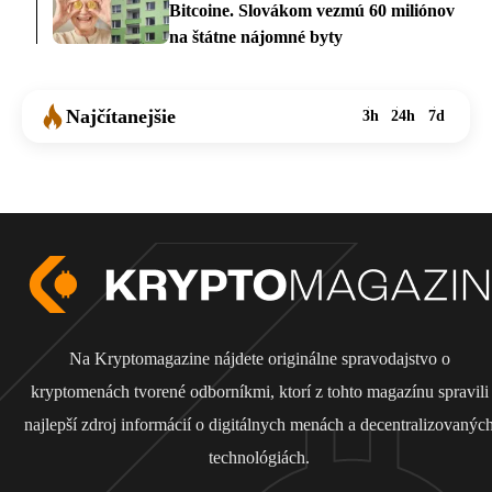
Bitcoine. Slovákom vezmú 60 miliónov
na štátne nájomné byty
Najčítanejšie
3h
24h
7d
Na Kryptomagazine nájdete originálne spravodajstvo o
kryptomenách tvorené odborníkmi, ktorí z tohto magazínu spravili
najlepší zdroj informácií o digitálnych menách a decentralizovanýc
technológiách.