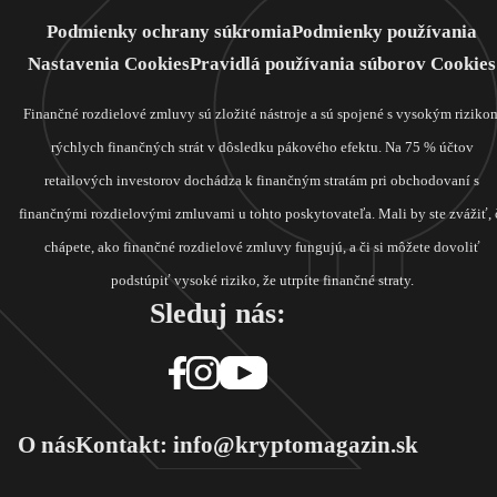
Podmienky ochrany súkromia
Podmienky používania
Nastavenia Cookies
Pravidlá používania súborov Cookies
Finančné rozdielové zmluvy sú zložité nástroje a sú spojené s vysokým riziko
rýchlych finančných strát v dôsledku pákového efektu. Na 75 % účtov
retailových investorov dochádza k finančným stratám pri obchodovaní s
finančnými rozdielovými zmluvami u tohto poskytovateľa. Mali by ste zvážiť, 
chápete, ako finančné rozdielové zmluvy fungujú, a či si môžete dovoliť
podstúpiť vysoké riziko, že utrpíte finančné straty.
Sleduj nás:
O nás
Kontakt: info@kryptomagazin.sk