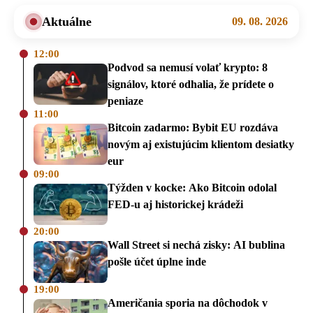
Aktuálne
09. 08. 2026
12:00
Podvod sa nemusí volať krypto: 8
signálov, ktoré odhalia, že prídete o
peniaze
11:00
Bitcoin zadarmo: Bybit EU rozdáva
novým aj existujúcim klientom desiatky
eur
09:00
Týžden v kocke: Ako Bitcoin odolal
FED-u aj historickej krádeži
20:00
Wall Street si nechá zisky: AI bublina
pošle účet úplne inde
19:00
Američania sporia na dôchodok v