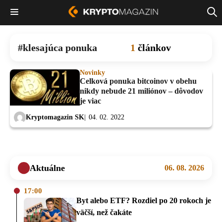
klesajúca ponuka
1
článkov
Novinky
Celková ponuka bitcoinov v obehu
nikdy nebude 21 miliónov – dôvodov
je viac
Kryptomagazin SK
04. 02. 2022
Aktuálne
06. 08. 2026
17:00
Byt alebo ETF? Rozdiel po 20 rokoch je
väčší, než čakáte