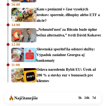
16:00
Kam s peniazmi v čase vysokých
úrokov: sporenie, dlhopisy alebo ETF a
akcie?
14:00
„Nehnuteľnosť za Bitcoin bude úplne
bežná alternatíva,” tvrdí Dávid Kokavec
12:00
Slovenská sporiteľňa odstaví služby:
Výpadok zasiahne Georgea aj
bankomaty
11:00
Oslava narodenín Bybit EU: Úrok až
200 % a stovky eur v bonusoch pre
klientov
Najčítanejšie
3h
24h
7d