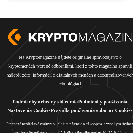
Na Kryptomagazine nájdete originálne spravodajstvo o
kryptomenách tvorené odborníkmi, ktorí z tohto magazínu spravili
najlepší zdroj informácií o digitálnych menách a decentralizovanýc
technológiách.
Podmienky ochrany súkromia
Podmienky používania
Nastavenia Cookies
Pravidlá používania súborov Cookies
Finančné rozdielové zmluvy sú zložité nástroje a sú spojené s vysokým riziko
rýchlych finančných strát v dôsledku pákového efektu. Na 75 % účtov