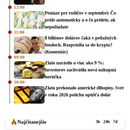
12:00
Peniaze pre rodičov v septembri: Čo
príde automaticky a o čo prídete, ak
nepožiadate
11:00
8 biliónov dolárov čaká v peňažných
fondoch. Rozprúdia sa do krypta?
(Komentár)
09:00
Zlato narástlo o viac ako 9 %:
Investorov zachvátila nová nákupná
horúčka
20:00
Zlato prekonalo americké dlhopisy. Svet
v roku 2026 potichu opúšťa dolár
Najčítanejšie
3h
24h
7d