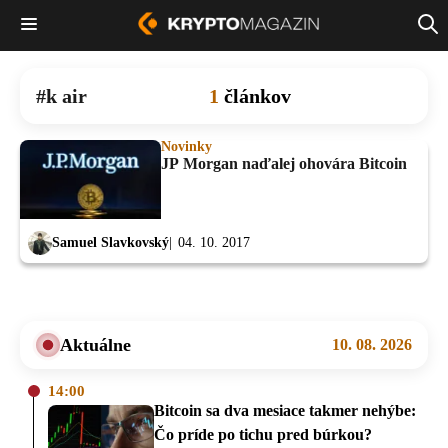
k air
1
článkov
Novinky
JP Morgan naďalej ohovára Bitcoin
Samuel Slavkovský
04. 10. 2017
Aktuálne
10. 08. 2026
14:00
Bitcoin sa dva mesiace takmer nehýbe:
Čo príde po tichu pred búrkou?