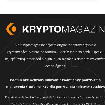
Na Kryptomagazine nájdete originálne spravodajstvo o
kryptomenách tvorené odborníkmi, ktorí z tohto magazínu spravili
najlepší zdroj informácií o digitálnych menách a decentralizovanýc
technológiách.
Podmienky ochrany súkromia
Podmienky používania
Nastavenia Cookies
Pravidlá používania súborov Cookies
Finančné rozdielové zmluvy sú zložité nástroje a sú spojené s vysokým riziko
rýchlych finančných strát v dôsledku pákového efektu. Na 75 % účtov