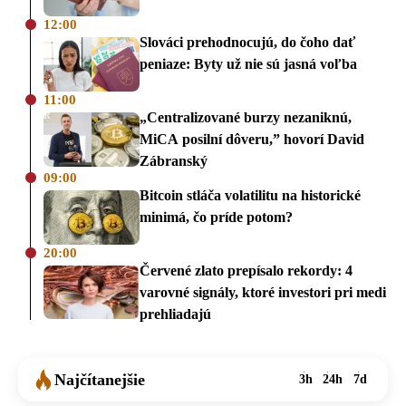
12:00
Slováci prehodnocujú, do čoho dať
peniaze: Byty už nie sú jasná voľba
11:00
„Centralizované burzy nezaniknú,
MiCA posilní dôveru,” hovorí David
Zábranský
09:00
Bitcoin stláča volatilitu na historické
minimá, čo príde potom?
20:00
Červené zlato prepísalo rekordy: 4
varovné signály, ktoré investori pri medi
prehliadajú
Najčítanejšie
3h
24h
7d