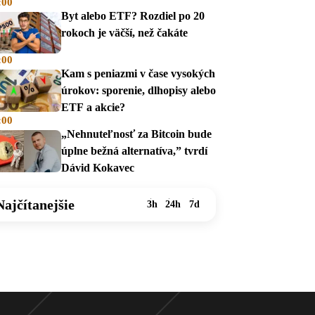
:00
na dávky
Byt alebo ETF? Rozdiel po 20
rokoch je väčší, než čakáte
:00
Kam s peniazmi v čase vysokých
úrokov: sporenie, dlhopisy alebo
ETF a akcie?
:00
„Nehnuteľnosť za Bitcoin bude
úplne bežná alternatíva,” tvrdí
Dávid Kokavec
Najčítanejšie
3h
24h
7d