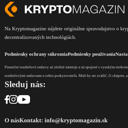
Na Kryptomagazine nájdete originálne spravodajstvo o kryp
decentralizovaných technológiách.
Podmienky ochrany súkromia
Podmienky používania
Nasta
Finančné rozdielové zmluvy sú zložité nástroje a sú spojené s vysokým riziko
rozdielovými zmluvami u tohto poskytovateľa. Mali by ste zvážiť, či chápete, ak
Sleduj nás:
O nás
Kontakt: info@kryptomagazin.sk