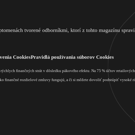
tomenách tvorené odborníkmi, ktorí z tohto magazínu spravili
venia Cookies
Pravidlá používania súborov Cookies
m rýchlych finančných strát v dôsledku pákového efektu. Na 75 % účtov retailový
o finančné rozdielové zmluvy fungujú, a či si môžete dovoliť podstúpiť vysoké rizi