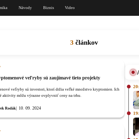
mika
Návody
Biznis
Video
3
článkov
y
yptomenové veľryby sú zaujímavé tieto projekty
20
nové veľryby sú investori, ktorí držia veľké množstvo kryptomien. Ich
 aktivity môžu výrazne ovplyvniť ceny na trhu.
10. 09. 2024
ek Rodák
19
y