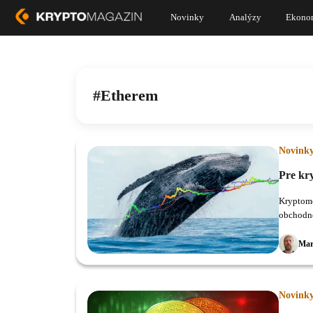
Novinky
Analýzy
Ekono
Etherem
Novink
Pre kr
Kryptome
obchodné
Mar
Novink