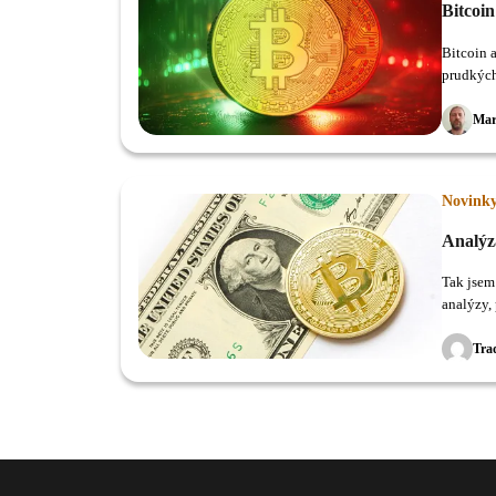
Bitcoin
Bitcoin 
prudkých
Mar
Novink
Analýz
Tak jsem 
analýzy,
CME gap
Tra