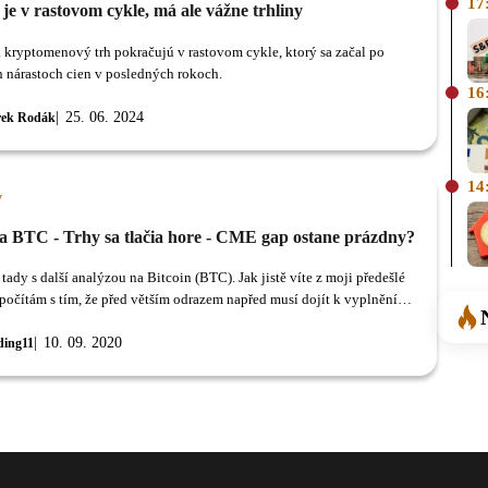
17
 je v rastovom cykle, má ale vážne trhliny
a kryptomenový trh pokračujú v rastovom cykle, ktorý sa začal po
 nárastoch cien v posledných rokoch.
16
25. 06. 2024
ek Rodák
14
y
a BTC - Trhy sa tlačia hore - CME gap ostane prázdny?
tady s další analýzou na Bitcoin (BTC). Jak jistě víte z moji předešlé
 počítám s tím, že před větším odrazem napřed musí dojít k vyplnění
u.
10. 09. 2020
ding11