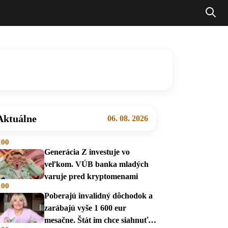
Aktuálne
06. 08. 2026
:00
Generácia Z investuje vo
veľkom. VÚB banka mladých
varuje pred kryptomenami
:00
Poberajú invalidný dôchodok a
zarábajú vyše 1 600 eur
mesačne. Štát im chce siahnuť