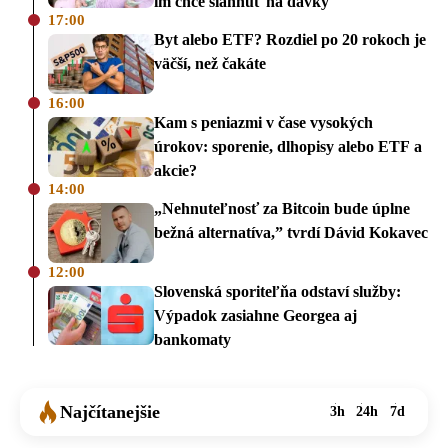
im chce siahnuť na dávky
17:00
Byt alebo ETF? Rozdiel po 20 rokoch je
väčší, než čakáte
16:00
Kam s peniazmi v čase vysokých
úrokov: sporenie, dlhopisy alebo ETF a
akcie?
14:00
„Nehnuteľnosť za Bitcoin bude úplne
bežná alternatíva,” tvrdí Dávid Kokavec
12:00
Slovenská sporiteľňa odstaví služby:
Výpadok zasiahne Georgea aj
bankomaty
Najčítanejšie
3h
24h
7d