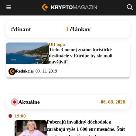
dinant
1
článkov
Off topic
Tieto 3 menej známe turistické
destinácie v Európe by ste mali
navštíviť!
Redakcia
09. 11. 2019
Aktuálne
06. 08. 2026
19:00
Poberajú invalidný dôchodok a
zarábajú vyše 1 600 eur mesačne. Štát