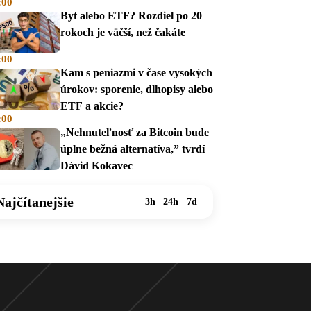
:00
na dávky
Byt alebo ETF? Rozdiel po 20
rokoch je väčší, než čakáte
:00
Kam s peniazmi v čase vysokých
úrokov: sporenie, dlhopisy alebo
ETF a akcie?
:00
„Nehnuteľnosť za Bitcoin bude
úplne bežná alternatíva,” tvrdí
Dávid Kokavec
Najčítanejšie
3h
24h
7d