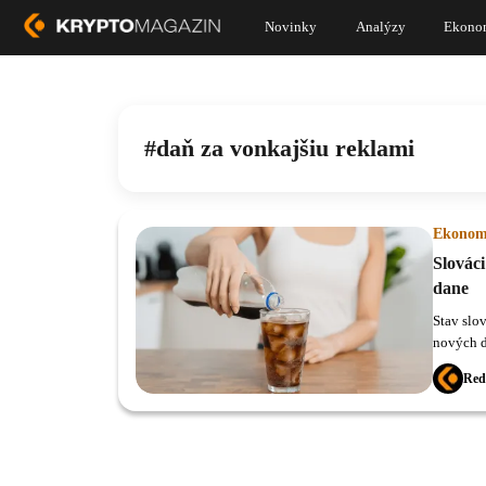
Novinky
Analýzy
Ekono
daň za vonkajšiu reklami
Ekonom
Slováci
dane
Stav slo
nových d
Red