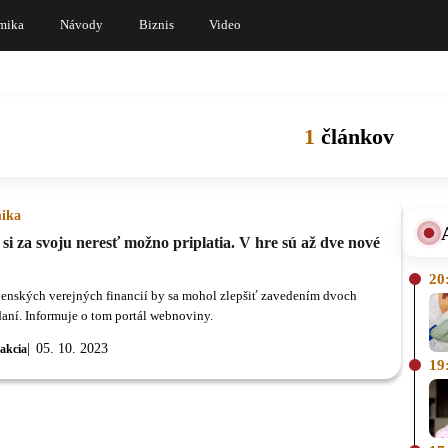
mika
Návody
Biznis
Video
1
článkov
ika
 si za svoju neresť možno priplatia. V hre sú až dve nové
20
venských verejných financií by sa mohol zlepšiť zavedením dvoch
aní. Informuje o tom portál webnoviny.
05. 10. 2023
akcia
19