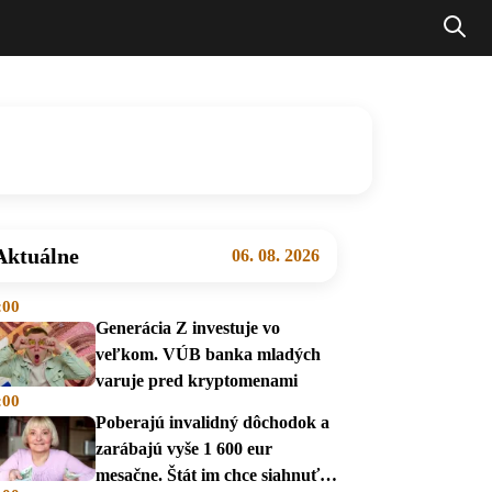
Aktuálne
06. 08. 2026
:00
Generácia Z investuje vo
veľkom. VÚB banka mladých
varuje pred kryptomenami
:00
Poberajú invalidný dôchodok a
zarábajú vyše 1 600 eur
mesačne. Štát im chce siahnuť