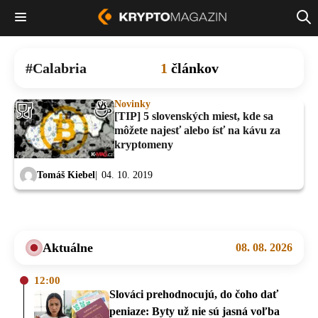
Calabria
1
článkov
Novinky
[TIP] 5 slovenských miest, kde sa
môžete najesť alebo ísť na kávu za
kryptomeny
Tomáš Kiebel
04. 10. 2019
Aktuálne
08. 08. 2026
12:00
Slováci prehodnocujú, do čoho dať
peniaze: Byty už nie sú jasná voľba