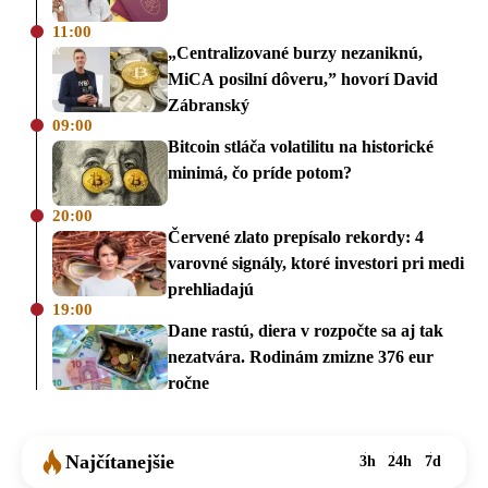
11:00
„Centralizované burzy nezaniknú,
MiCA posilní dôveru,” hovorí David
Zábranský
09:00
Bitcoin stláča volatilitu na historické
minimá, čo príde potom?
20:00
Červené zlato prepísalo rekordy: 4
varovné signály, ktoré investori pri medi
prehliadajú
19:00
Dane rastú, diera v rozpočte sa aj tak
nezatvára. Rodinám zmizne 376 eur
ročne
Najčítanejšie
3h
24h
7d