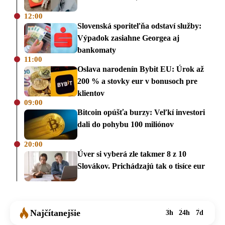
12:00
Slovenská sporiteľňa odstaví služby:
Výpadok zasiahne Georgea aj
bankomaty
11:00
Oslava narodenín Bybit EU: Úrok až
200 % a stovky eur v bonusoch pre
klientov
09:00
Bitcoin opúšťa burzy: Veľkí investori
dali do pohybu 100 miliónov
20:00
Úver si vyberá zle takmer 8 z 10
Slovákov. Prichádzajú tak o tisíce eur
Najčítanejšie
3h
24h
7d