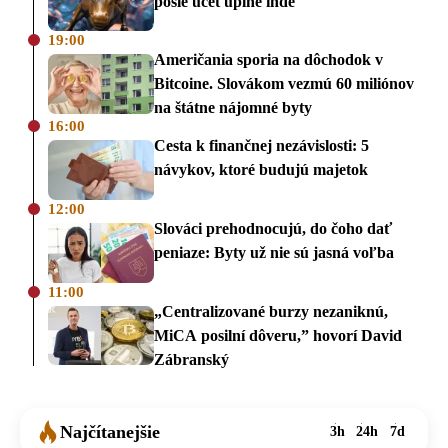
pošle účet úplne inde
19:00
Američania sporia na dôchodok v
Bitcoine. Slovákom vezmú 60 miliónov
na štátne nájomné byty
16:00
Cesta k finančnej nezávislosti: 5
návykov, ktoré budujú majetok
12:00
Slováci prehodnocujú, do čoho dať
peniaze: Byty už nie sú jasná voľba
11:00
„Centralizované burzy nezaniknú,
MiCA posilní dôveru,” hovorí David
Zábranský
Najčítanejšie
3h
24h
7d