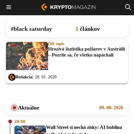
black saturday
1
článkov
Off topic
Hrozivá štatistika požiarov v Austrálii
– Pozrite sa, čo všetko napáchali
Redakcia
28. 01. 2020
Aktuálne
09. 08. 2026
20:00
Wall Street si nechá zisky: AI bublina