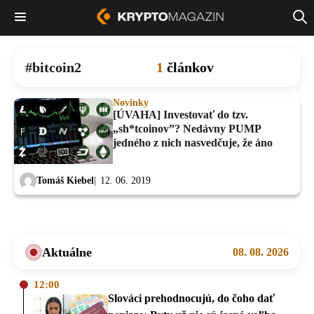
bitcoin2
1
článkov
Novinky
[ÚVAHA] Investovať do tzv.
„sh*tcoinov”? Nedávny PUMP
jedného z nich nasvedčuje, že áno
Tomáš Kiebel
12. 06. 2019
Aktuálne
08. 08. 2026
12:00
Slováci prehodnocujú, do čoho dať