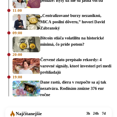
peniaze: Byty už nie sú jasná voľba
11:00
„Centralizované burzy nezaniknú,
MiCA posilní dôveru,” hovorí David
Zábranský
09:00
Bitcoin stláča volatilitu na historické
minimá, čo príde potom?
20:00
Červené zlato prepísalo rekordy: 4
varovné signály, ktoré investori pri medi
prehliadajú
19:00
Dane rastú, diera v rozpočte sa aj tak
nezatvára. Rodinám zmizne 376 eur
ročne
Najčítanejšie
3h
24h
7d