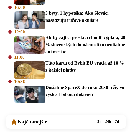
16:00
3 byty, 1 hypotéka: Ako Slováci
nasadzujú ružové okuliare
12:00
Ak by zajtra prestala chodiť výplata, 40
% slovenských domácností to neutiahne
ani mesiac
11:00
Táto karta od Bybit EU vracia až 10 %
z každej platby
10:36
Dosiahne SpaceX do roku 2030 tržiy vo
výške 1 bilióna dolárov?
Najčítanejšie
3h
24h
7d