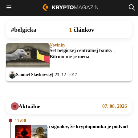
belgicka
1
článkov
Novinky
Šéf belgickej centrálnej banky -
Bitcoin nie je mena
Samuel Slavkovský
23. 12. 2017
Aktuálne
07. 08. 2026
17:00
5 signálov, že kryptoponuka je podvod