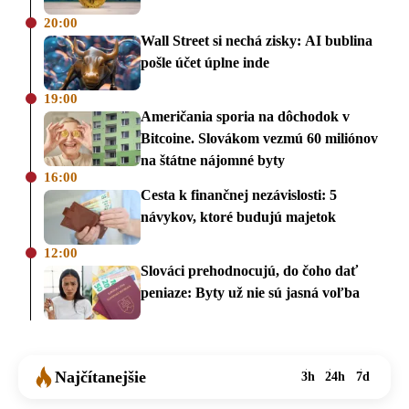
20:00
Wall Street si nechá zisky: AI bublina
pošle účet úplne inde
19:00
Američania sporia na dôchodok v
Bitcoine. Slovákom vezmú 60 miliónov
na štátne nájomné byty
16:00
Cesta k finančnej nezávislosti: 5
návykov, ktoré budujú majetok
12:00
Slováci prehodnocujú, do čoho dať
peniaze: Byty už nie sú jasná voľba
Najčítanejšie
3h
24h
7d