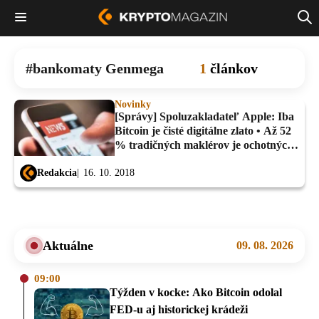
bankomaty Genmega
1
článkov
Novinky
[Správy] Spoluzakladateľ Apple: Iba
Bitcoin je čisté digitálne zlato • Až 52
% tradičných maklérov je ochotných
investovať do kryptomien...
Redakcia
16. 10. 2018
Aktuálne
09. 08. 2026
09:00
Týžden v kocke: Ako Bitcoin odolal
FED-u aj historickej krádeži