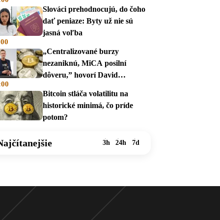
Slováci prehodnocujú, do čoho
dať peniaze: Byty už nie sú
jasná voľba
:00
„Centralizované burzy
nezaniknú, MiCA posilní
dôveru,” hovorí David
:00
Zábranský
Bitcoin stláča volatilitu na
historické minimá, čo príde
potom?
Najčítanejšie
3h
24h
7d