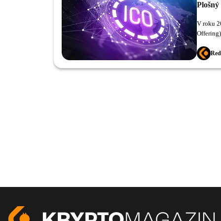
Plošný
V roku 2
Offering
spoločnos
Red