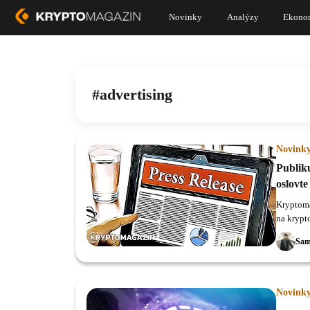
Novinky
Analýzy
Ekono
advertising
Novink
Publik
oslovte
Kryptoma
na krypt
Sam
Novink