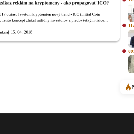
 zákaz reklám na kryptomeny - ako propagovať ICO?
017 otriasol svetom kryptomien nový trend - ICO (Initial Coin
). Tento koncept zlákal milióny investorov a predovšetkým tisíce
11
tí, ktoré si chceli taktiež prihriať polievočku.
15. 04. 2018
akcia
09