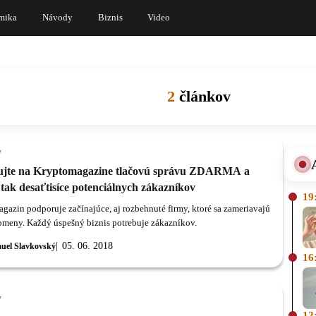
mika
Návody
Biznis
Video
2
článkov
y
ujte na Kryptomagazine tlačovú správu ZDARMA a
 tak desaťtisíce potenciálnych zákazníkov
19
gazin podporuje začínajúce, aj rozbehnuté firmy, ktoré sa zameriavajú
omeny. Každý úspešný biznis potrebuje zákazníkov.
05. 06. 2018
uel Slavkovský
16
y
12