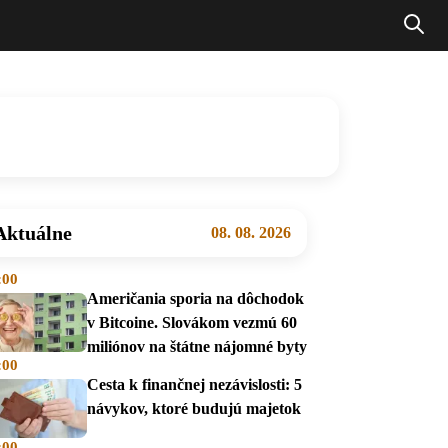
Aktuálne
08. 08. 2026
:00
Američania sporia na dôchodok
v Bitcoine. Slovákom vezmú 60
miliónov na štátne nájomné byty
:00
Cesta k finančnej nezávislosti: 5
návykov, ktoré budujú majetok
:00