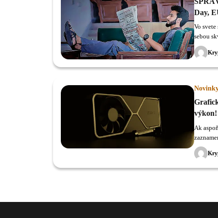
SPRÁVY
Day, EÚ
Vo svete
sebou sk
11k dolá
Kry
Uniswap 
Novink
Grafic
výkon!
Ak aspoň
zaznamen
Kry