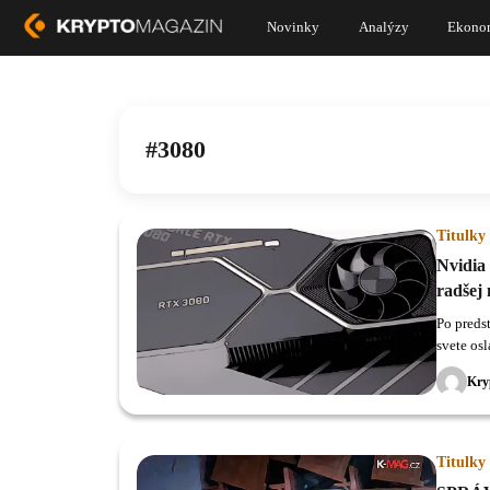
Novinky
Analýzy
Ekono
3080
Titulky
Nvidia
radšej 
Po preds
svete os
výrazne 
Kry
skvelé c
Titulky