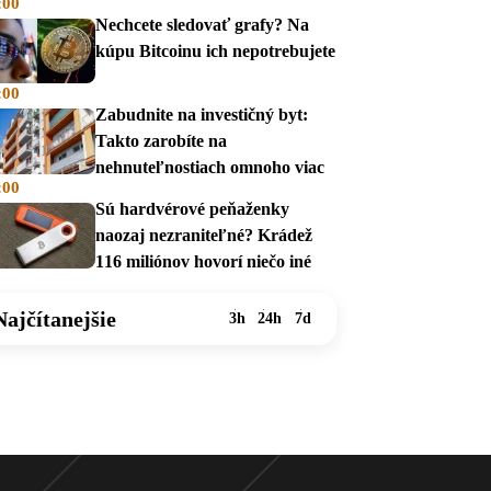
:00
v auguste 2026
Nechcete sledovať grafy? Na
kúpu Bitcoinu ich nepotrebujete
:00
Zabudnite na investičný byt:
Takto zarobíte na
nehnuteľnostiach omnoho viac
:00
Sú hardvérové peňaženky
naozaj nezraniteľné? Krádež
116 miliónov hovorí niečo iné
Najčítanejšie
3h
24h
7d