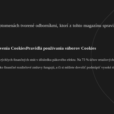
tomenách tvorené odborníkmi, ktorí z tohto magazínu spravili
venia Cookies
Pravidlá používania súborov Cookies
m rýchlych finančných strát v dôsledku pákového efektu. Na 75 % účtov retailový
o finančné rozdielové zmluvy fungujú, a či si môžete dovoliť podstúpiť vysoké rizi