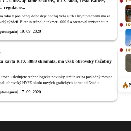
 - Uniswap láme rekordy, RTX 3080, Tesla Battery
17
 regulácie...
 sa toho v poslednej dobe deje naozaj veľa a trh s kryptomenami má za
velý týždeň. Bitcoin stúpol o takmer 1000 $ a otestoval rezistenciu na
16
roch, Ethereum koketuje s 400$ hladinou a najväčší DeFi projekt
19. 09. 2020
ptomagazin
úspešne spustil svoj UNI token.
14
y
ká karta RTX 3080 sklamala, má však obrovský ťažobný
 trochu sledujete technologické novinky, určite ste za posledný mesiac
ali obrovský HYPE okolo nových grafických kariet od Nvidie.
17. 09. 2020
ptomagazin