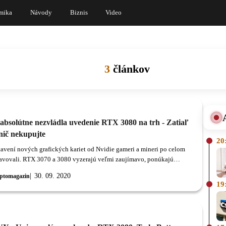
mika
Návody
Biznis
Video
3
článkov
 absolútne nezvládla uvedenie RTX 3080 na trh - Zatiaľ
nič nekupujte
20
tavení nových grafických kariet od Nvidie gameri a mineri po celom
lavovali. RTX 3070 a 3080 vyzerajú veľmi zaujímavo, ponúkajú
vyšší výkon, než predchádzajúca generácia a Nvidia ich ponúkla za
30. 09. 2020
ptomagazin
eny.
19