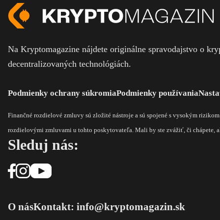
Na Kryptomagazine nájdete originálne spravodajstvo o kryp
decentralizovaných technológiách.
Podmienky ochrany súkromia
Podmienky používania
Nasta
Finančné rozdielové zmluvy sú zložité nástroje a sú spojené s vysokým riziko
rozdielovými zmluvami u tohto poskytovateľa. Mali by ste zvážiť, či chápete, ak
Sleduj nás:
O nás
Kontakt: info@kryptomagazin.sk