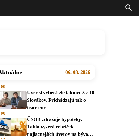
Aktuálne
06. 08. 2026
:00
Úver si vyberá zle takmer 8 z 10
Slovákov. Prichádzajú tak o
tisíce eur
:00
ČSOB zdražuje hypotéky.
Takto vyzerá rebríček
najlacnejších úverov na bývanie