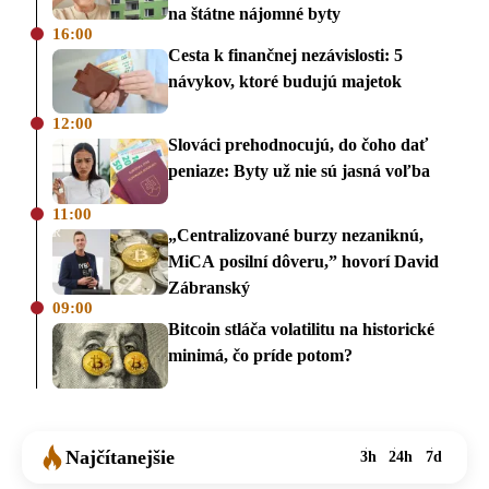
na štátne nájomné byty
16:00
Cesta k finančnej nezávislosti: 5
návykov, ktoré budujú majetok
12:00
Slováci prehodnocujú, do čoho dať
peniaze: Byty už nie sú jasná voľba
11:00
„Centralizované burzy nezaniknú,
MiCA posilní dôveru,” hovorí David
Zábranský
09:00
Bitcoin stláča volatilitu na historické
minimá, čo príde potom?
Najčítanejšie
3h
24h
7d