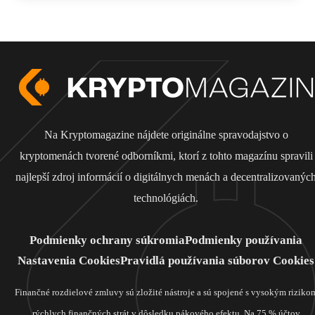
Na Kryptomagazine nájdete originálne spravodajstvo o
kryptomenách tvorené odborníkmi, ktorí z tohto magazínu spravili
najlepší zdroj informácií o digitálnych menách a decentralizovanýc
technológiách.
Podmienky ochrany súkromia
Podmienky používania
Nastavenia Cookies
Pravidlá používania súborov Cookies
Finančné rozdielové zmluvy sú zložité nástroje a sú spojené s vysokým riziko
rýchlych finančných strát v dôsledku pákového efektu. Na 75 % účtov