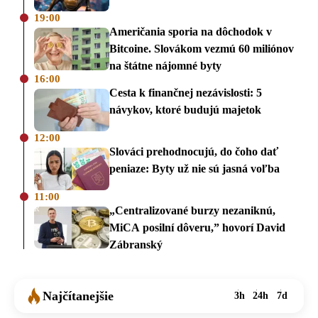
19:00
Američania sporia na dôchodok v
Bitcoine. Slovákom vezmú 60 miliónov
na štátne nájomné byty
16:00
Cesta k finančnej nezávislosti: 5
návykov, ktoré budujú majetok
12:00
Slováci prehodnocujú, do čoho dať
peniaze: Byty už nie sú jasná voľba
11:00
„Centralizované burzy nezaniknú,
MiCA posilní dôveru,” hovorí David
Zábranský
Najčítanejšie
3h
24h
7d