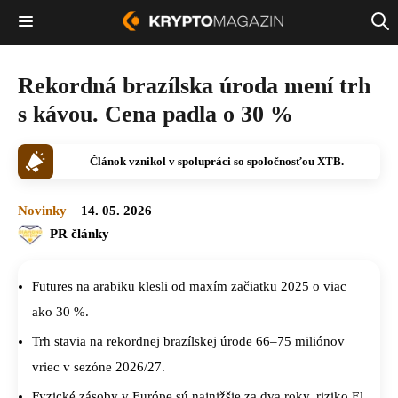
Rekordná brazílska úroda mení trh
s kávou. Cena padla o 30 %
Článok vznikol v spolupráci so spoločnosťou XTB.
Novinky
14. 05. 2026
PR články
Futures na arabiku klesli od maxím začiatku 2025 o viac
ako 30 %.
Trh stavia na rekordnej brazílskej úrode 66–75 miliónov
vriec v sezóne 2026/27.
Fyzické zásoby v Európe sú najnižšie za dva roky, riziko El