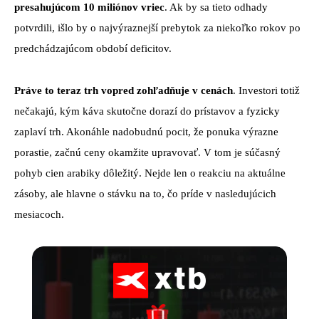
presahujúcom 10 miliónov vriec
. Ak by sa tieto odhady
potvrdili, išlo by o najvýraznejší prebytok za niekoľko rokov po
predchádzajúcom období deficitov.
Práve to teraz trh vopred zohľadňuje v cenách
. Investori totiž
nečakajú, kým káva skutočne dorazí do prístavov a fyzicky
zaplaví trh. Akonáhle nadobudnú pocit, že ponuka výrazne
porastie, začnú ceny okamžite upravovať. V tom je súčasný
pohyb cien arabiky dôležitý. Nejde len o reakciu na aktuálne
zásoby, ale hlavne o stávku na to, čo príde v nasledujúcich
mesiacoch.