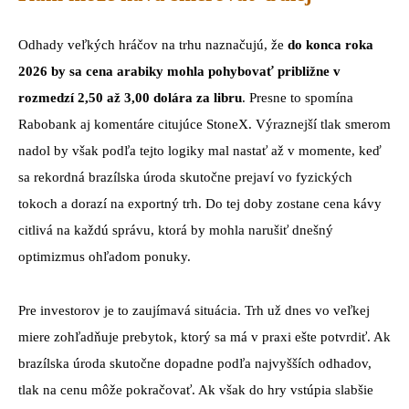
Odhady veľkých hráčov na trhu naznačujú, že
do konca roka
2026 by sa cena arabiky mohla pohybovať približne v
rozmedzí 2,50 až 3,00 dolára za libru
. Presne to spomína
Rabobank aj komentáre citujúce StoneX. Výraznejší tlak smerom
nadol by však podľa tejto logiky mal nastať až v momente, keď
sa rekordná brazílska úroda skutočne prejaví vo fyzických
tokoch a dorazí na exportný trh. Do tej doby zostane cena kávy
citlivá na každú správu, ktorá by mohla narušiť dnešný
optimizmus ohľadom ponuky.
Pre investorov je to zaujímavá situácia. Trh už dnes vo veľkej
miere zohľadňuje prebytok, ktorý sa má v praxi ešte potvrdiť. Ak
brazílska úroda skutočne dopadne podľa najvyšších odhadov,
tlak na cenu môže pokračovať. Ak však do hry vstúpia slabšie