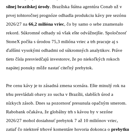
silnej brazílskej úrody
. Brazílska štátna agentúra Conab už v
prvej tohtoročnej prognóze odhadla produkciu kávy pre sezónu
2026/27 na
66,2 milióna vriec
, čo by samo o sebe znamenalo
rekord. Súkromné odhady sú však ešte odvážnejšie. Spoločnosť
StoneX počíta s úrodou 75,3 milióna vriec a trh pracuje aj s
ďalšími vysokými odhadmi od súkromných analytikov. Práve
tieto čísla presviedčajú investorov, že po niekoľkých rokoch
napätej ponuky môže nastať citeľný prebytok.
Pre cenu kávy je to zásadná zmena scenára. Ešte minulý rok na
trhu prevládali obavy zo sucha v Brazílii, slabších úrod a
nízkych zásob. Dnes sa pozornosť presunula opačným smerom.
Rabobank očakáva, že globálny trh s kávou by v sezóne
2026/27 mohol dosiahnuť prebytok 7 až 10 miliónov vriec,
zatiaľ čo niektoré trhové komentáre hovoria dokonca o
prebytku