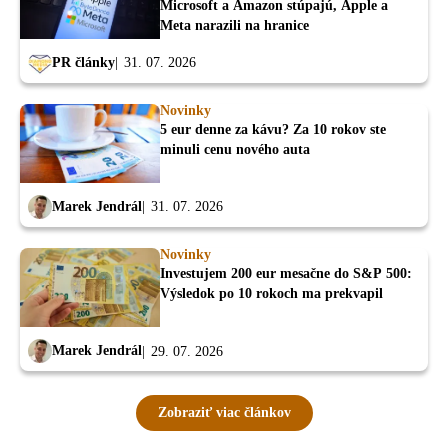
Microsoft a Amazon stúpajú, Apple a
Meta narazili na hranice
PR články
31. 07. 2026
Novinky
5 eur denne za kávu? Za 10 rokov ste
minuli cenu nového auta
Marek Jendrál
31. 07. 2026
Novinky
Investujem 200 eur mesačne do S&P 500:
Výsledok po 10 rokoch ma prekvapil
Marek Jendrál
29. 07. 2026
Zobraziť viac článkov