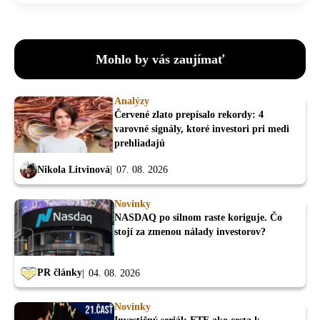
Mohlo by vás zaujímať
Analýzy
Červené zlato prepísalo rekordy: 4
varovné signály, ktoré investori pri medi
prehliadajú
Nikola Litvinová
07. 08. 2026
Novinky
NASDAQ po silnom raste koriguje. Čo
stojí za zmenou nálady investorov?
PR články
04. 08. 2026
Novinky