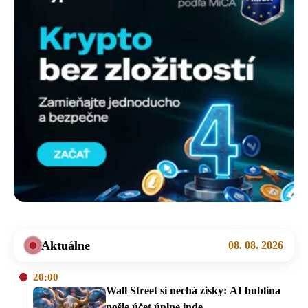
Aktuálne
08. 08. 2026
20:00
Wall Street si nechá zisky: AI bublina
pošle účet úplne inde