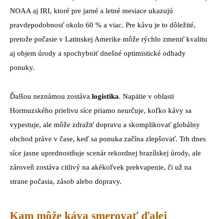
NOAA aj IRI, ktoré pre jarné a letné mesiace ukazujú
pravdepodobnosť okolo 60 % a viac. Pre kávu je to dôležité,
pretože počasie v Latinskej Amerike môže rýchlo zmeniť kvalitu
aj objem úrody a spochybniť dnešné optimistické odhady
ponuky.
Ďalšou neznámou zostáva
logistika
. Napätie v oblasti
Hormuzského prielivu síce priamo neurčuje, koľko kávy sa
vypestuje, ale môže zdražiť dopravu a skomplikovať globálny
obchod práve v čase, keď sa ponuka začína zlepšovať. Trh dnes
síce jasne uprednostňuje scenár rekordnej brazílskej úrody, ale
zároveň zostáva citlivý na akékoľvek prekvapenie, či už na
strane počasia, zásob alebo dopravy.
Kam môže káva smerovať ďalej