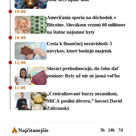
19:00
Američania sporia na dôchodok v
Bitcoine. Slovákom vezmú 60 miliónov
na štátne nájomné byty
16:00
Cesta k finančnej nezávislosti: 5
návykov, ktoré budujú majetok
12:00
Slováci prehodnocujú, do čoho dať
peniaze: Byty už nie sú jasná voľba
11:00
„Centralizované burzy nezaniknú,
MiCA posilní dôveru,” hovorí David
Zábranský
Najčítanejšie
3h
24h
7d