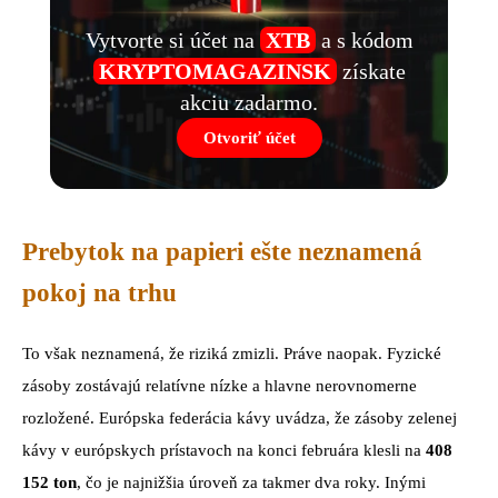
Vytvorte si účet na
XTB
a s kódom
KRYPTOMAGAZINSK
získate
akciu zadarmo.
Otvoriť účet
Prebytok na papieri ešte neznamená
pokoj na trhu
To však neznamená, že riziká zmizli. Práve naopak. Fyzické
zásoby zostávajú relatívne nízke a hlavne nerovnomerne
rozložené. Európska federácia kávy uvádza, že zásoby zelenej
kávy v európskych prístavoch na konci februára klesli na
408
152 ton
, čo je najnižšia úroveň za takmer dva roky. Inými