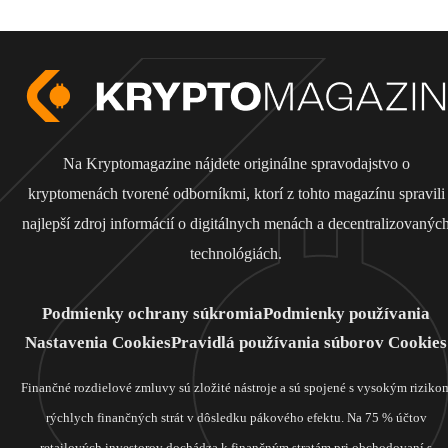
Na Kryptomagazine nájdete originálne spravodajstvo o
kryptomenách tvorené odborníkmi, ktorí z tohto magazínu spravili
najlepší zdroj informácií o digitálnych menách a decentralizovanýc
technológiách.
Podmienky ochrany súkromia
Podmienky používania
Nastavenia Cookies
Pravidlá používania súborov Cookies
Finančné rozdielové zmluvy sú zložité nástroje a sú spojené s vysokým riziko
rýchlych finančných strát v dôsledku pákového efektu. Na 75 % účtov
retailových investorov dochádza k finančným stratám pri obchodovaní s