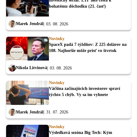
Investičný seriál: ETF ako cesta k
bohatému dôchodku (21. časť)
Marek Jendrál
03. 08. 2026
Novinky
SpaceX padá 7 týždňov: Z 225 dolárov na
108. Najhoršie môže prísť vo štvrtok
Nikola Litvinová
03. 08. 2026
Novinky
Väčšina začínajúcich investorov spraví
týchto 5 chýb. Vy sa im vyhnete
Marek Jendrál
31. 07. 2026
Novinky
Výsledková sezóna Big Tech: Kým