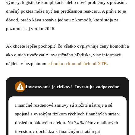
výnosy, logistické komplikácie alebo nové problémy s počasím,
dnešný pokles môže byť len predčasnou reakciou. A práve to je
dôvod, prečo káva zostáva jednou z komodít, ktoré stoja za
pozornosť aj v roku 2026.
Ak chcete lepšie pochopiť, čo všetko ovplyvňuje ceny komodít a
ako o nich uvažovať z investičného hľadiska, viac informácií
nájdete v bezplatnom
e-booku o komoditách od XTB
.
Investovanie je rizikové. Investujte zodpovedne.
Finančné rozdielové zmluvy sú zložité nástroje a sú
spojené s vysokým rizikom rýchlych finančných strát v
dôsledku pákového efektu. Na 74 % účtov retailových
investorov dochádza k finančným stratám pri