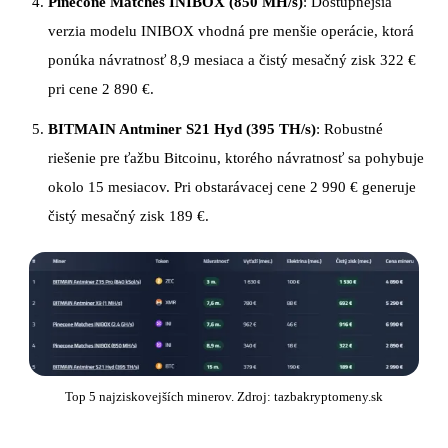
Pinecone Matches INIBOX (850 MH/s)
: Dostupnejšia
verzia modelu INIBOX vhodná pre menšie operácie, ktorá
ponúka návratnosť 8,9 mesiaca a čistý mesačný zisk 322 €
pri cene 2 890 €.
BITMAIN Antminer S21 Hyd (395 TH/s)
: Robustné
riešenie pre ťažbu Bitcoinu, ktorého návratnosť sa pohybuje
okolo 15 mesiacov. Pri obstarávacej cene 2 990 € generuje
čistý mesačný zisk 189 €.
Top 5 najziskovejších minerov. Zdroj: tazbakryptomeny.sk