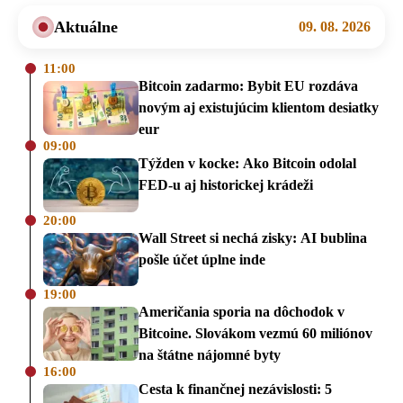
Aktuálne
09. 08. 2026
11:00
Bitcoin zadarmo: Bybit EU rozdáva
novým aj existujúcim klientom desiatky
eur
09:00
Týžden v kocke: Ako Bitcoin odolal
FED-u aj historickej krádeži
20:00
Wall Street si nechá zisky: AI bublina
pošle účet úplne inde
19:00
Američania sporia na dôchodok v
Bitcoine. Slovákom vezmú 60 miliónov
na štátne nájomné byty
16:00
Cesta k finančnej nezávislosti: 5