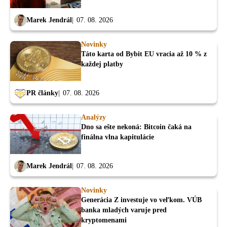
Marek Jendrál
07. 08. 2026
Novinky
Táto karta od Bybit EU vracia až 10 % z
každej platby
PR články
07. 08. 2026
Analýzy
Dno sa ešte nekoná: Bitcoin čaká na
finálna vlna kapitulácie
Marek Jendrál
07. 08. 2026
Novinky
Generácia Z investuje vo veľkom. VÚB
banka mladých varuje pred
kryptomenami