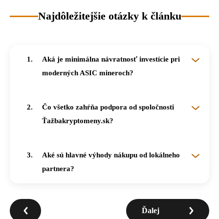
Najdôležitejšie otázky k článku
Aká je minimálna návratnosť investície pri
moderných ASIC mineroch?
Pri najefektívnejších zariadeniach, ako je napríklad model Z15 Pro, dokážu investori dosiahnuť návratnosť vložených prostriedkov už v priebehu troch mesiacov.
Čo všetko zahŕňa podpora od spoločnosti
Ťažbakryptomeny.sk?
Slovenský tím poskytuje kompletnú pomoc pri výbere vhodného hardvéru, technickú podporu pri samotnom zapojení a následnú asistenciu pri prevádzke celého ťažobného systému.
Aké sú hlavné výhody nákupu od lokálneho
partnera?
Lokálny partner zabezpečuje rýchlu komunikáciu v slovenskom jazyku a profesionálny prístup, ktorý výrazne uľahčuje proces ťažby aj začiatočníkom bez predchádzajúcich skúseností.
Ďalej