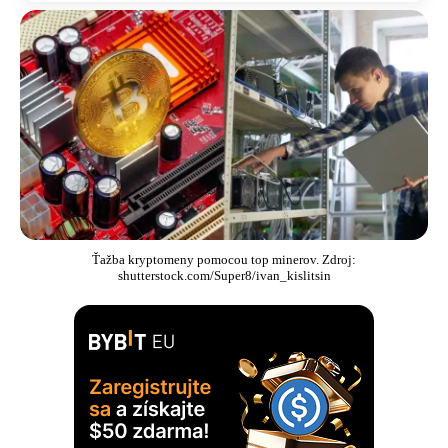
Ťažba kryptomeny pomocou top minerov. Zdroj:
shutterstock.com/Super8/ivan_kislitsin