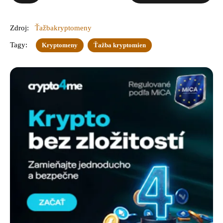
Zdroj:
Ťažbakryptomeny
Tagy:
Kryptomeny
Ťažba kryptomien