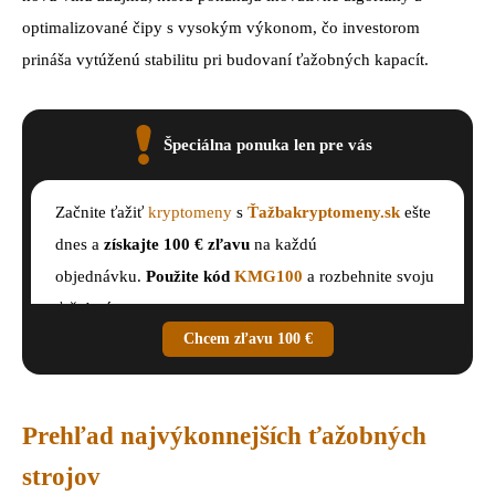
optimalizované čipy s vysokým výkonom, čo investorom
prináša vytúženú stabilitu pri budovaní ťažobných kapacít.
Špeciálna ponuka len pre vás
Začnite ťažiť
kryptomeny
s
Ťažbakryptomeny.sk
ešte
dnes a
získajte 100 € zľavu
na každú
objednávku.
Použite kód
KMG100
a rozbehnite svoju
ťažobnú cestu.
Chcem zľavu 100 €
Prehľad najvýkonnejších ťažobných
strojov