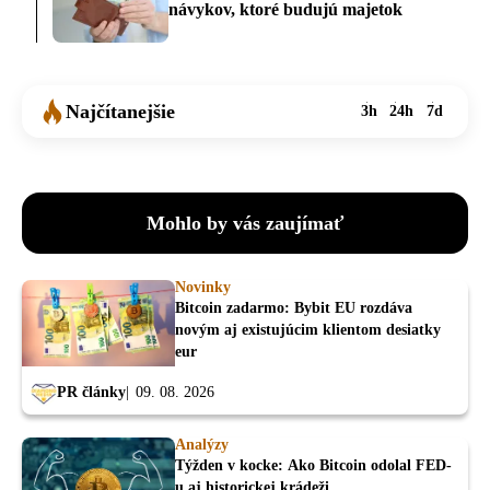
návykov, ktoré budujú majetok
Najčítanejšie
3h
24h
7d
Mohlo by vás zaujímať
Novinky
Bitcoin zadarmo: Bybit EU rozdáva
novým aj existujúcim klientom desiatky
eur
PR články
09. 08. 2026
Analýzy
Týžden v kocke: Ako Bitcoin odolal FED-
u aj historickej krádeži