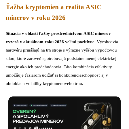
Ťažba kryptomien a realita ASIC
minerov v roku 2026
Situácia v oblasti ťažby prostredníctvom ASIC minerov
vyzerá v aktuálnom roku 2026 veľmi pozitívne
. Výrobcovia
hardvéru prinášajú na trh stroje s výrazne vyššou výpočtovou
silou, ktoré zároveň spotrebúvajú podstatne menej elektrickej
energie ako ich predchodcovia. Táto kombinácia efektivity
umožňuje ťažiarom udržať si konkurencieschopnosť aj v
obdobiach volatility kryptomenového trhu.