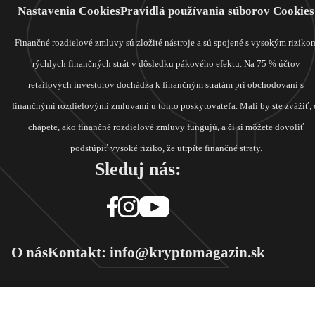
Nastavenia Cookies
Pravidlá používania súborov Cookies
Finančné rozdielové zmluvy sú zložité nástroje a sú spojené s vysokým riziko
rýchlych finančných strát v dôsledku pákového efektu. Na 75 % účtov
retailových investorov dochádza k finančným stratám pri obchodovaní s
finančnými rozdielovými zmluvami u tohto poskytovateľa. Mali by ste zvážiť, 
chápete, ako finančné rozdielové zmluvy fungujú, a či si môžete dovoliť
podstúpiť vysoké riziko, že utrpíte finančné straty.
Sleduj nás:
O nás
Kontakt: info@kryptomagazin.sk