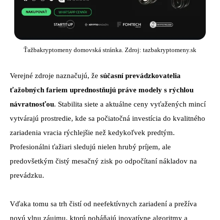
Ťažbakryptomeny domovská stránka. Zdroj: tazbakryptomeny.sk
Verejné zdroje naznačujú, že
súčasní prevádzkovatelia
ťažobných fariem uprednostňujú práve modely s rýchlou
návratnosťou
. Stabilita siete a aktuálne ceny vyťažených mincí
vytvárajú prostredie, kde sa počiatočná investícia do kvalitného
zariadenia vracia rýchlejšie než kedykoľvek predtým.
Profesionálni ťažiari sledujú nielen hrubý príjem, ale
predovšetkým čistý mesačný zisk po odpočítaní nákladov na
prevádzku.
Vďaka tomu sa trh čistí od neefektívnych zariadení a prežíva
novú vlnu záujmu, ktorú poháňajú inovatívne algoritmy a