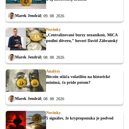
Marek Jendrál
09. 08. 2026
Novinky
„Centralizované burzy nezaniknú, MiCA
posilní dôveru,” hovorí David Zábranský
Marek Jendrál
08. 08. 2026
Analýzy
Bitcoin stláča volatilitu na historické
minimá, čo príde potom?
Marek Jendrál
08. 08. 2026
Novinky
5 signálov, že kryptoponuka je podvod