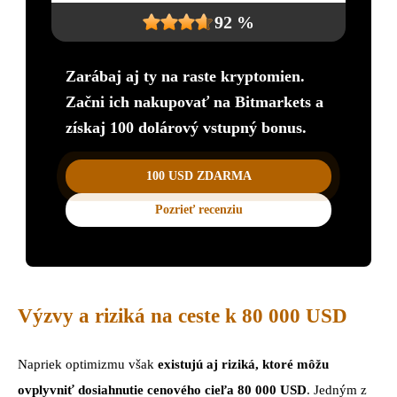
92 %
Zarábaj aj ty na raste kryptomien.
Začni ich nakupovať na Bitmarkets a
získaj 100 dolárový vstupný bonus.
100 USD ZDARMA
Pozrieť recenziu
Výzvy a riziká na ceste k 80 000 USD
Napriek optimizmu však
existujú aj riziká, ktoré môžu
ovplyvniť dosiahnutie cenového cieľa 80 000 USD
. Jedným z