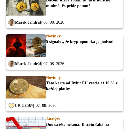
Bitcoin stláča volatilitu na historické
minimá, čo príde potom?
Marek Jendrál
08. 08. 2026
Novinky
5 signálov, že kryptoponuka je podvod
Marek Jendrál
07. 08. 2026
Novinky
Táto karta od Bybit EU vracia až 10 % z
každej platby
PR články
07. 08. 2026
Analýzy
Dno sa ešte nekoná: Bitcoin čaká na