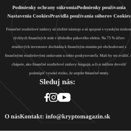
Podmienky ochrany súkromia
Podmienky používania
Nastavenia Cookies
Pravidlá používania súborov Cookies
Finančné rozdielové zmluvy sú zložité nástroje a sú spojené s vysokým riziko
rýchlych finančných strát v dôsledku pákového efektu. Na 75 % účtov
retailových investorov dochádza k finančným stratám pri obchodovaní s
finančnými rozdielovými zmluvami u tohto poskytovateľa. Mali by ste zvážiť, 
chápete, ako finančné rozdielové zmluvy fungujú, a či si môžete dovoliť
podstúpiť vysoké riziko, že utrpíte finančné straty.
Sleduj nás:
O nás
Kontakt: info@kryptomagazin.sk