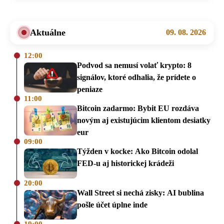
Aktuálne
09. 08. 2026
12:00
Podvod sa nemusí volať krypto: 8
signálov, ktoré odhalia, že prídete o
peniaze
11:00
Bitcoin zadarmo: Bybit EU rozdáva
novým aj existujúcim klientom desiatky
eur
09:00
Týžden v kocke: Ako Bitcoin odolal
FED-u aj historickej krádeži
20:00
Wall Street si nechá zisky: AI bublina
pošle účet úplne inde