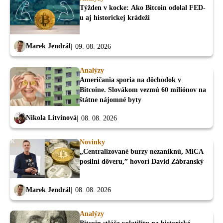
Týžden v kocke: Ako Bitcoin odolal FED-
u aj historickej krádeži
Marek Jendrál
09. 08. 2026
Analýzy
Američania sporia na dôchodok v
Bitcoine. Slovákom vezmú 60 miliónov na
štátne nájomné byty
Nikola Litvinová
08. 08. 2026
Novinky
„Centralizované burzy nezaniknú, MiCA
posilní dôveru,” hovorí David Zábranský
Marek Jendrál
08. 08. 2026
Analýzy