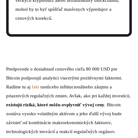
veľkých kryptobúrz alebo infraštruktúry blockchainu,
mohol by to byť spúšťač masívnych výpredajov a
cenových korekcií.
Predpovede o dosiahnutí cenového cieľa 80 000 USD pre
Bitcoin podporujú analytici viacerými pozitívnymi faktormi.
Radíme tu aj
fakt
rastúceho inštitucionálneho záujmu a
priaznivých regulačných zmien. Avšak, ako pri každej investícii,
existujú riziká, ktoré môžu ovplyvniť vývoj ceny
. Bitcoin
zostáva vysoko volatilným aktívom a jeho ďalší vývoj bude
závisieť od kombinácie makroekonomických faktorov,
technologických inovácií a reakcií regulačných orgánov.