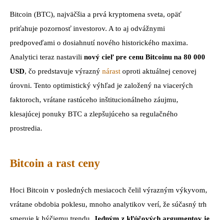
Bitcoin (BTC), najväčšia a prvá kryptomena sveta, opäť
priťahuje pozornosť investorov. A to aj odvážnymi
predpoveďami o dosiahnutí nového historického maxima.
Analytici teraz nastavili
nový cieľ pre cenu Bitcoinu na 80 000
USD
, čo predstavuje výrazný
nárast
oproti aktuálnej cenovej
úrovni. Tento optimistický výhľad je založený na viacerých
faktoroch, vrátane rastúceho inštitucionálneho záujmu,
klesajúcej ponuky BTC a zlepšujúceho sa regulačného
prostredia.
Bitcoin a rast ceny
Hoci Bitcoin v posledných mesiacoch čelil výrazným výkyvom,
vrátane obdobia poklesu, mnoho analytikov verí, že súčasný trh
smeruje k býčiemu trendu.
Jedným z kľúčových argumentov je