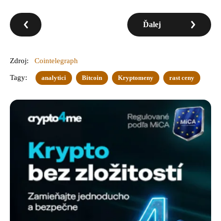
Ďalej
Zdroj:
Cointelegraph
Tagy:
analytici
Bitcoin
Kryptomeny
rast ceny