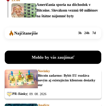
19:00
Američania sporia na dôchodok v
Bitcoine. Slovákom vezmú 60 miliónov
na štátne nájomné byty
Najčítanejšie
3h
24h
7d
Mohlo by vás zaujímať
Novinky
Bitcoin zadarmo: Bybit EU rozdáva
novým aj existujúcim klientom desiatky
eur
PR články
09. 08. 2026
Analýzy