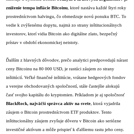
zníženie tempa inflácie Bitcoinu
, ktoré nastáva každé štyri roky
prostredníctvom halvingu, čo obmedzuje novú ponuku BTC. To
vedie k zvýšenému dopytu, najmä zo strany inštitucionálnych
investorov, ktorí vidia Bitcoin ako digitálne zlato, bezpečný
prístav v období ekonomickej neistoty.
Ďalším z hlavných dôvodov, prečo analytici predpovedajú nárast
ceny Bitcoinu na 80 000 USD, je rastúci záujem zo strany
inštitúcií. Veľké finančné inštitúcie, vrátane hedgeových fondov
a verejne obchodovaných spoločností, stále častejšie alokujú
časť svojho kapitálu do kryptomien. Príkladom je aj spoločnosť
BlackRock, najväčší správca aktív na svete
, ktorá vyjadrila
záujem o Bitcoin prostredníctvom ETF produktov. Tento
inštitucionálny záujem zvyšuje dôveru v Bitcoin ako seriózne
investičné aktívum a môže prispieť k ďalšiemu rastu jeho ceny.