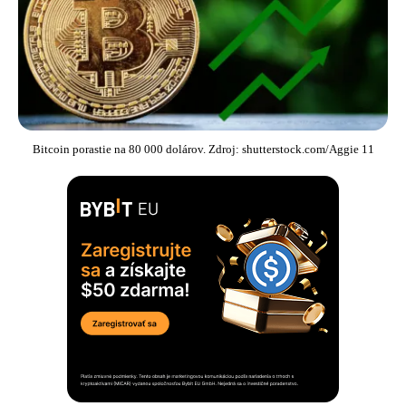
Bitcoin porastie na 80 000 dolárov. Zdroj: shutterstock.com/Aggie 11