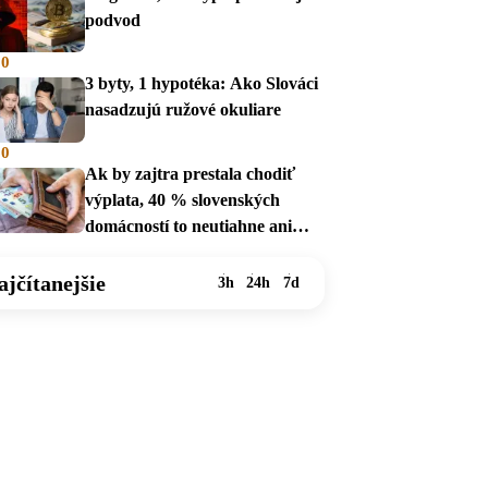
podvod
00
3 byty, 1 hypotéka: Ako Slováci
nasadzujú ružové okuliare
00
Ak by zajtra prestala chodiť
výplata, 40 % slovenských
domácností to neutiahne ani
mesiac
ajčítanejšie
3h
24h
7d