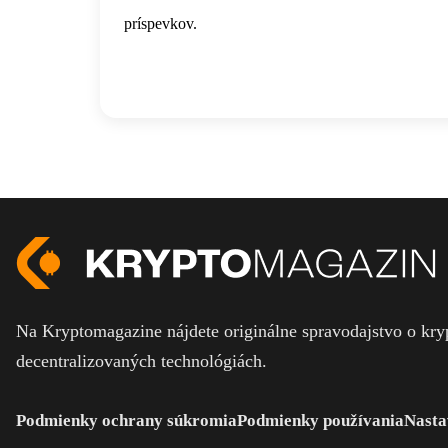
príspevkov.
Na Kryptomagazine nájdete originálne spravodajstvo o kryp
decentralizovaných technológiách.
Podmienky ochrany súkromia
Podmienky používania
Nasta