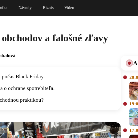
mika
Návody
Biznis
Video
 obchodov a falošné zľavy
mbalová
A
 počas Black Friday.
20:
 o ochrane spotrebiteľa.
bchodnou praktikou?
19:
17: