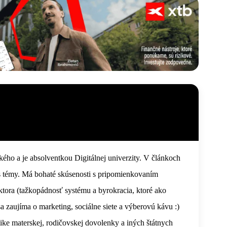
ho a je absolventkou Digitálnej univerzity. V článkoch
ss témy. Má bohaté skúsenosti s pripomienkovaním
sektora (tažkopádnosť systému a byrokracia, ktoré ako
a zaujíma o marketing, sociálne siete a výberovú kávu :)
tike materskej, rodičovskej dovolenky a iných štátnych