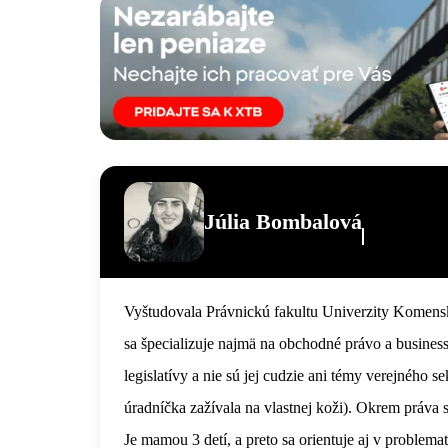
Júlia Bombalová
Vyštudovala Právnickú fakultu Univerzity Komenské
sa špecializuje najmä na obchodné právo a busine
legislatívy a nie sú jej cudzie ani témy verejného 
úradníčka zažívala na vlastnej koži). Okrem práva s
Je mamou 3 detí, a preto sa orientuje aj v problema