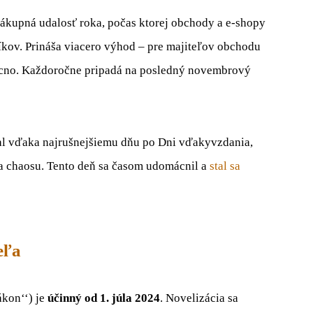
 nákupná udalosť roka, počas ktorej obchody a e-shopy
íkov. Prináša viacero výhod – pre majiteľov obchodu
lacno. Každoročne pripadá na posledný novembrový
al vďaka najrušnejšiemu dňu po Dni vďakyvzdania,
a chaosu. Tento deň sa časom udomácnil a
stal sa
eľa
ákon‘‘) je
účinný
od 1. júla 2024
. Novelizácia sa