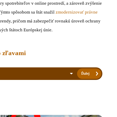
y spotrebiteľov v online prostredí, a zároveň zvýšenie
Týmto spôsobom sa štát snažil
zmodernizovať právne
a trendy, pričom má zabezpečiť rovnakú úroveň ochrany
kých štátoch Európskej únie.
so zľavami
Ďalej