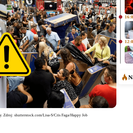
16:
12:
N
y. Zdroj: shutterstock.com/Lisa-S/Cris Faga/Happy Job