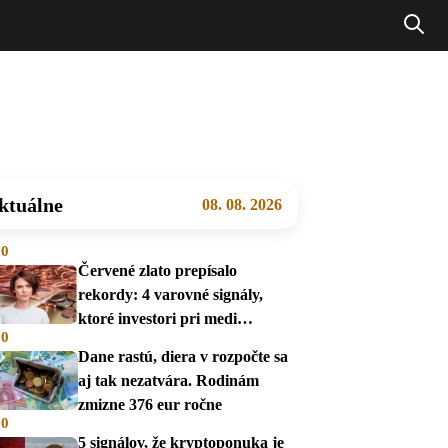
ktuálne
08. 08. 2026
00
Červené zlato prepísalo
rekordy: 4 varovné signály,
ktoré investori pri medi
00
prehliadajú
Dane rastú, diera v rozpočte sa
aj tak nezatvára. Rodinám
zmizne 376 eur ročne
00
5 signálov, že kryptoponuka je