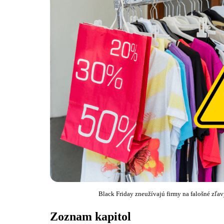
Black Friday zneužívajú firmy na falošné zľav
Zoznam kapitol