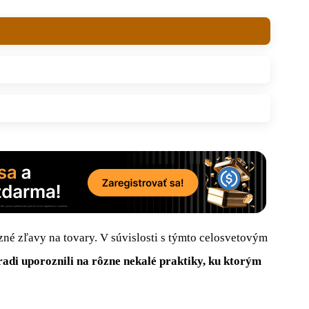
zné zľavy na tovary. V súvislosti s týmto celosvetovým
adi uporoznili na rôzne nekalé praktiky, ku ktorým