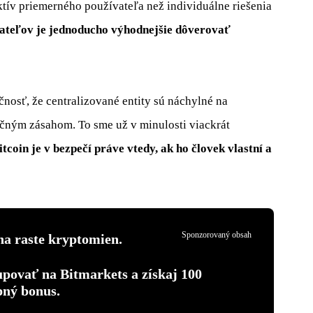
tív priemerného používateľa než individuálne riešenia
ateľov je jednoducho výhodnejšie dôverovať
nosť, že centralizované entity sú náchylné na
čným zásahom. To sme už v minulosti viackrát
itcoin je v bezpečí práve vtedy, ak ho človek vlastní a
Sponzorovaný obsah
na raste kryptomien.
upovať na Bitmarkets a získaj 100
pný bonus.