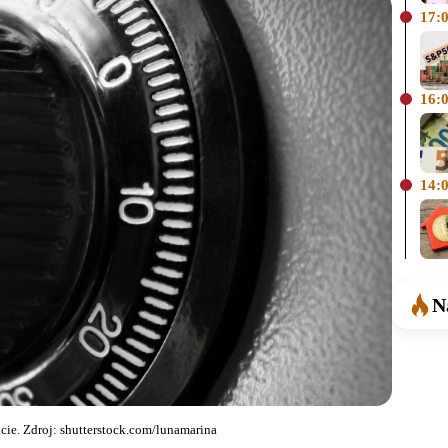
17:
16:
14:
N
zácie. Zdroj: shutterstock.com/lunamarina