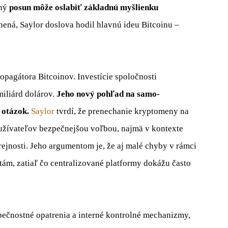
bný
posun môže oslabiť základnú myšlienku
nená, Saylor doslova hodil hlavnú ideu Bitcoinu –
agátora Bitcoinov. Investície spoločnosti
iliárd dolárov.
Jeho nový pohľad na samo-
 otázok.
Saylor
tvrdí, že prenechanie kryptomeny na
užívateľov bezpečnejšou voľbou, najmä v kontexte
erejnosti. Jeho argumentom je, že aj malé chyby v rámci
m, zatiaľ čo centralizované platformy dokážu často
pečnostné opatrenia a interné kontrolné mechanizmy,