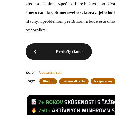
zjednodušením bezpečnosti pre bežných používa
smerovaní kryptomenového sektora a jeho hod
hlavným problémom pre Bitcoin a bude ešte dlh
odborníkmi.
Predošlý článok
Zdroj:
Cointelegraph
Tagy:
Bitcoin
decentralizacia
Kryptomeny