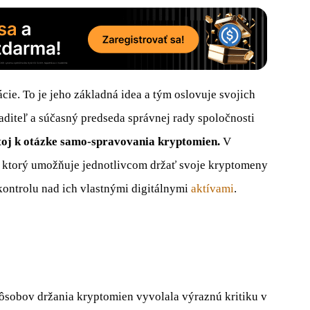
cie. To je jeho základná idea a tým oslovuje svojich
aditeľ a súčasný predseda správnej rady spoločnosti
toj k otázke samo-spravovania kryptomien.
V
, ktorý umožňuje jednotlivcom držať svoje kryptomeny
kontrolu nad ich vlastnými digitálnymi
aktívami
.
ôsobov držania kryptomien vyvolala výraznú kritiku v