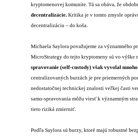
kryptomenovej komunite. Tá sa obáva, že obdo
decentralizácie.
Kritika je v tomto zmysle opráv
decentralizáciu – do koša.
Michaela Saylora považujeme za významného prop
MicroStrategy do tejto kryptomeny sú vo výške m
spravovanie (self-custody) však vyvolal mnoho
centralizovaných burzách je pre priemerných po
nedostatočnej technickej znalosti veľkej časti v
samo-spravovania môžu viesť k významným stratá
tieto riziká zmierniť.
Podľa Saylora sú burzy, ktoré majú robustné bez