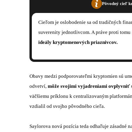
Pôvodný cieľ kr
Cieľom je oslobodenie sa od tradičných fin
suverenity jednotlivcom. A práve proti tomu 
ideály kryptomenových priaznivcov.
Obavy medzi podporovateľmi kryptomien sú umoc
odvetví,
môže svojimi vyjadreniami ovplyvniť 
väčšiemu príklonu k centralizovaným platformá
vzdialil od svojho pôvodného cieľa.
Saylorova nová pozícia teda odhaľuje zásadné n