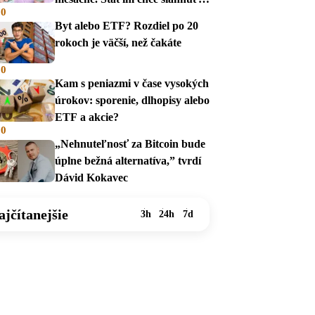
00
na dávky
Byt alebo ETF? Rozdiel po 20
rokoch je väčší, než čakáte
00
Kam s peniazmi v čase vysokých
úrokov: sporenie, dlhopisy alebo
ETF a akcie?
00
„Nehnuteľnosť za Bitcoin bude
úplne bežná alternatíva,” tvrdí
Dávid Kokavec
ajčítanejšie
3h
24h
7d