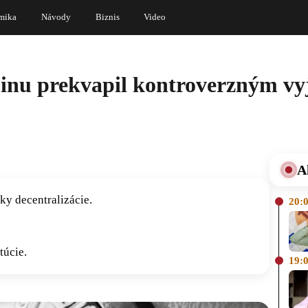
mika
Návody
Biznis
Video
oinu prekvapil kontroverzným vy
A
ky decentralizácie.
20:
túcie.
19: