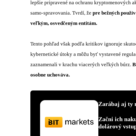
lepšie pripravené na ochranu kryptomenových ak
samo-spravovania. Tvrdí, že
pre bežných použív
veľkým, osvedčeným entitám.
Tento pohľad však podľa kritikov ignoruje skutoč
kybernetické útoky a môžu byť vystavené regula
zaznamenali v krachu viacerých veľkých búrz.
B
osobne uchováva.
Zarábaj aj ty 
Začni ich nak
dolárový vstu