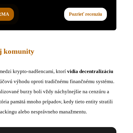
ARMA
Pozrieť recenziu
j komunity
 medzi krypto-nadšencami, ktorí
vidia decentralizáciu
ľúčovú výhodu oproti tradičnému finančnému systému.
alizované burzy boli vždy náchylnejšie na cenzúru a
ória pamätá mnoho prípadov, kedy tieto entity stratili
 hackingu alebo nesprávneho manažmentu.