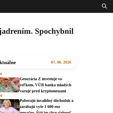
jadrením. Spochybnil
ktuálne
07. 08. 2026
00
Generácia Z investuje vo
veľkom. VÚB banka mladých
varuje pred kryptomenami
00
Poberajú invalidný dôchodok a
zarábajú vyše 1 600 eur
mesačne. Štát im chce siahnuť