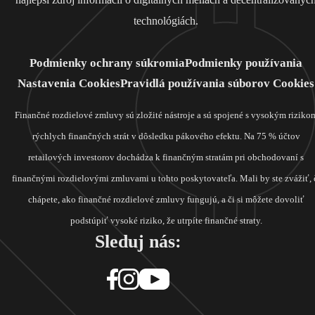
technológiách.
Podmienky ochrany súkromia
Podmienky používania
Nastavenia Cookies
Pravidlá používania súborov Cookies
Finančné rozdielové zmluvy sú zložité nástroje a sú spojené s vysokým riziko
rýchlych finančných strát v dôsledku pákového efektu. Na 75 % účtov
retailových investorov dochádza k finančným stratám pri obchodovaní s
finančnými rozdielovými zmluvami u tohto poskytovateľa. Mali by ste zvážiť, 
chápete, ako finančné rozdielové zmluvy fungujú, a či si môžete dovoliť
podstúpiť vysoké riziko, že utrpíte finančné straty.
Sleduj nás: