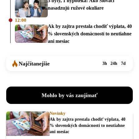
3 byty, 1 hypotéka: Ako Slováci
nasadzujú ružové okuliare
12:00
Ak by zajtra prestala chodiť výplata, 40
% slovenských domácností to neutiahne
ani mesiac
Najčítanejšie
3h
24h
7d
Mohlo by vás zaujímať
Novinky
Ak by zajtra prestala chodiť výplata, 40
% slovenských domácností to neutiahne
ani mesiac