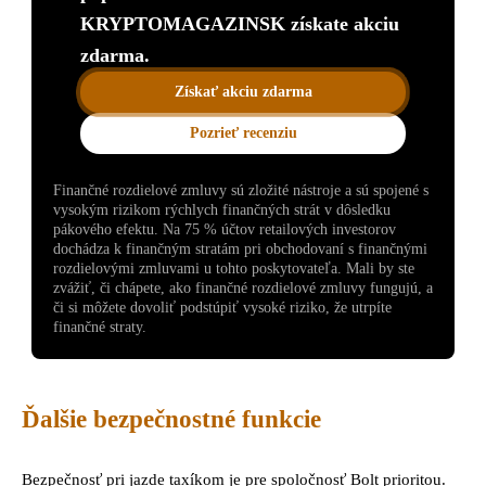
KRYPTOMAGAZINSK získate akciu
zdarma.
Získať akciu zdarma
Pozrieť recenziu
Finančné rozdielové zmluvy sú zložité nástroje a sú spojené s
vysokým rizikom rýchlych finančných strát v dôsledku
pákového efektu. Na 75 % účtov retailových investorov
dochádza k finančným stratám pri obchodovaní s finančnými
rozdielovými zmluvami u tohto poskytovateľa. Mali by ste
zvážiť, či chápete, ako finančné rozdielové zmluvy fungujú, a
či si môžete dovoliť podstúpiť vysoké riziko, že utrpíte
finančné straty.
Ďalšie bezpečnostné funkcie
Bezpečnosť pri jazde taxíkom je pre spoločnosť Bolt prioritou.