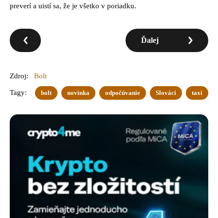
preverí a uistí sa, že je všetko v poriadku.
Ďalej
Zdroj:
Bolt
Tagy:
bolt
novinka
odpočúvanie
Slováci
taxi