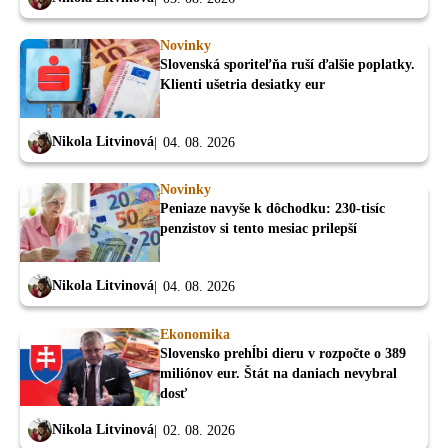
Novinky
Slovenská sporiteľňa ruší ďalšie poplatky.
Klienti ušetria desiatky eur
Nikola Litvinová
04. 08. 2026
Novinky
Peniaze navyše k dôchodku: 230-tisíc
penzistov si tento mesiac prilepší
Nikola Litvinová
04. 08. 2026
Ekonomika
Slovensko prehĺbi dieru v rozpočte o 389
miliónov eur. Štát na daniach nevybral
dosť
Nikola Litvinová
02. 08. 2026