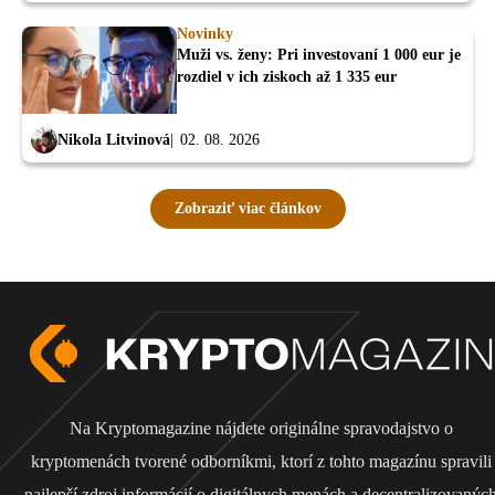
Novinky
Muži vs. ženy: Pri investovaní 1 000 eur je
rozdiel v ich ziskoch až 1 335 eur
Nikola Litvinová
02. 08. 2026
Zobraziť viac článkov
Na Kryptomagazine nájdete originálne spravodajstvo o
kryptomenách tvorené odborníkmi, ktorí z tohto magazínu spravili
najlepší zdroj informácií o digitálnych menách a decentralizovanýc