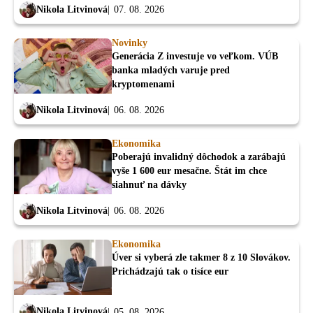
Nikola Litvinová
07. 08. 2026
Novinky
Generácia Z investuje vo veľkom. VÚB
banka mladých varuje pred
kryptomenami
Nikola Litvinová
06. 08. 2026
Ekonomika
Poberajú invalidný dôchodok a zarábajú
vyše 1 600 eur mesačne. Štát im chce
siahnuť na dávky
Nikola Litvinová
06. 08. 2026
Ekonomika
Úver si vyberá zle takmer 8 z 10 Slovákov.
Prichádzajú tak o tisíce eur
Nikola Litvinová
05. 08. 2026