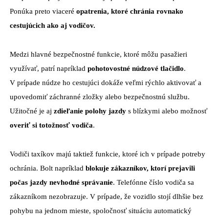
Ponúka preto viaceré
opatrenia, ktoré chránia rovnako
cestujúcich ako aj vodičov.
Medzi hlavné bezpečnostné funkcie, ktoré môžu pasažieri
využívať, patrí napríklad
pohotovostné núdzové tlačidlo
.
V prípade núdze ho cestujúci dokáže veľmi rýchlo aktivovať a
upovedomiť záchranné zložky alebo bezpečnostnú službu.
Užitočné je aj
zdieľanie polohy jazdy
s blízkymi alebo možnosť
overiť si totožnosť vodiča
.
Vodiči taxíkov majú taktiež funkcie, ktoré ich v prípade potreby
ochránia. Bolt napríklad
blokuje zákazníkov, ktorí prejavili
počas jazdy nevhodné správanie
. Telefónne číslo vodiča sa
zákazníkom nezobrazuje. V prípade, že vozidlo stojí dlhšie bez
pohybu na jednom mieste, spoločnosť situáciu automatický