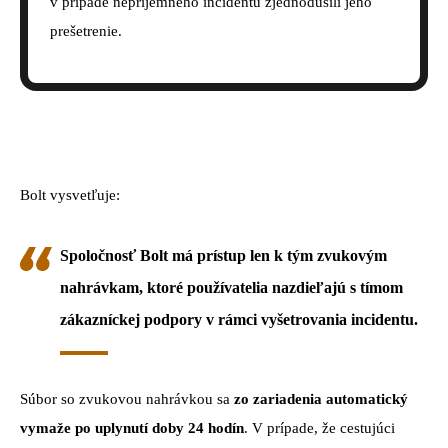
v prípade nepríjemného incidentu zjednodušili jeho
prešetrenie.
Bolt vysvetľuje:
Spoločnosť Bolt má prístup len k tým zvukovým
nahrávkam, ktoré používatelia nazdieľajú s tímom
zákazníckej podpory v rámci vyšetrovania incidentu.
Súbor so zvukovou nahrávkou sa
zo zariadenia automatický
vymaže po uplynutí doby 24 hodín
. V prípade, že cestujúci