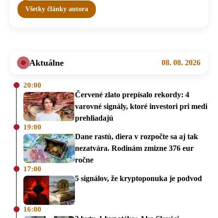
Všetky články autora
Aktuálne
08. 08. 2026
20:00
Červené zlato prepísalo rekordy: 4
varovné signály, ktoré investori pri medi
prehliadajú
19:00
Dane rastú, diera v rozpočte sa aj tak
nezatvára. Rodinám zmizne 376 eur
ročne
17:00
5 signálov, že kryptoponuka je podvod
16:00