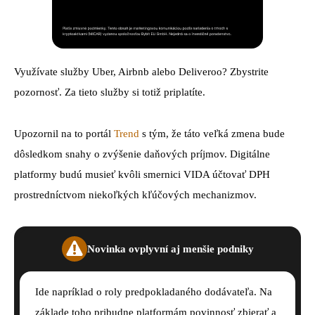
Využívate služby Uber, Airbnb alebo Deliveroo? Zbystrite
pozornosť. Za tieto služby si totiž priplatíte.
Upozornil na to portál
Trend
s tým, že táto veľká zmena bude
dôsledkom snahy o zvýšenie daňových príjmov. Digitálne
platformy budú musieť kvôli smernici VIDA účtovať DPH
prostredníctvom niekoľkých kľúčových mechanizmov.
Novinka ovplyvní aj menšie podniky
Ide napríklad o roly predpokladaného dodávateľa. Na
základe toho pribudne platformám povinnosť zbierať a