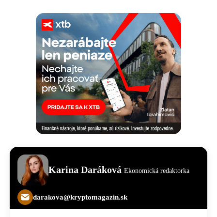
Karina Daráková
Ekonomická redaktorka
darakova@kryptomagazin.sk