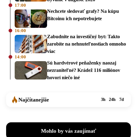
17:00
Nechcete sledovať grafy? Na kúpu
Bitcoinu ich nepotrebujete
16:00
Zabudnite na investičný byt: Takto
zarobíte na nehnuteľnostiach omnoho
viac
14:00
Sú hardvérové peňaženky naozaj
nezraniteľné? Krádež 116 miliónov
hovorí niečo iné
Najčítanejšie
3h
24h
7d
Mohlo by vás zaujímať