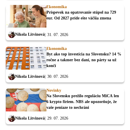
Ekonomika
Príspevok na opatrovanie stúpol na 729
eur. Od 2027 príde ešte väčšia zmena
Nikola Litvinová
31. 07. 2026
Ekonomika
Byt ako top investícia na Slovensku? 14 %
ročne a takmer bez daní, no párty sa už
končí
Nikola Litvinová
30. 07. 2026
Novinky
Na Slovensku prežilo reguláciu MiCA len
6 krypto firiem. NBS ale upozorňuje, že
vaše peniaze to nechráni
Nikola Litvinová
29. 07. 2026