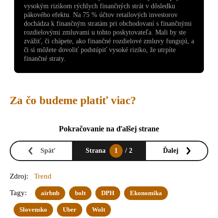
vysokým rizikom rýchlych finančných strát v dôsledku
pákového efektu. Na 75 % účtov retailových investorov
dochádza k finančným stratám pri obchodovaní s finančnými
rozdielovými zmluvami u tohto poskytovateľa. Mali by ste
zvážiť, či chápete, ako finančné rozdielové zmluvy fungujú, a
či si môžete dovoliť podstúpiť vysoké riziko, že utrpíte
finančné straty.
Za čo budeme platiť viac?
Pokračovanie na ďalšej strane
Späť
Strana
1
/ 2
Ďalej
Zdroj:
Trend
Tagy:
airbnb
bolt
DPH
Ekonomika
Slovensko
Uber
Wolt