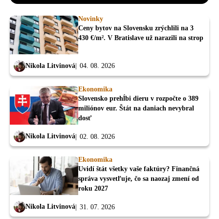
Novinky
Ceny bytov na Slovensku zrýchlili na 3
430 €/m². V Bratislave už narazili na strop
Nikola Litvinová
04. 08. 2026
Ekonomika
Slovensko prehĺbi dieru v rozpočte o 389
miliónov eur. Štát na daniach nevybral
dosť
Nikola Litvinová
02. 08. 2026
Ekonomika
Uvidí štát všetky vaše faktúry? Finančná
správa vysvetľuje, čo sa naozaj zmení od
roku 2027
Nikola Litvinová
31. 07. 2026