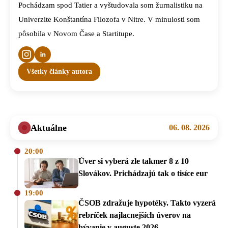
Pochádzam spod Tatier a vyštudovala som žurnalistiku na
Univerzite Konštantína Filozofa v Nitre. V minulosti som
pôsobila v Novom Čase a Startitupe.
Všetky články autora
Aktuálne
06. 08. 2026
20:00
Úver si vyberá zle takmer 8 z 10
Slovákov. Prichádzajú tak o tisíce eur
19:00
ČSOB zdražuje hypotéky. Takto vyzerá
rebríček najlacnejších úverov na
bývanie v auguste 2026