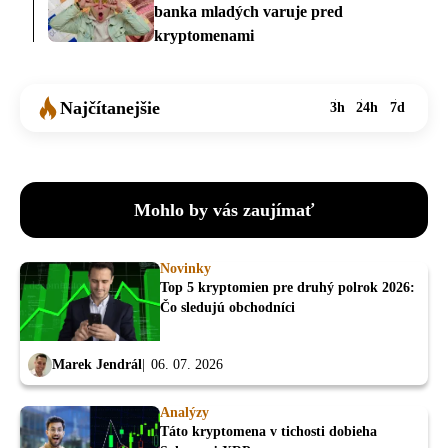
banka mladých varuje pred
kryptomenami
Najčítanejšie
3h
24h
7d
Mohlo by vás zaujímať
Novinky
Top 5 kryptomien pre druhý polrok 2026:
Čo sledujú obchodníci
Marek Jendrál
06. 07. 2026
Analýzy
Táto kryptomena v tichosti dobieha