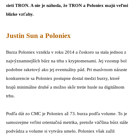
sieti TRON. A nie je náhoda, že TRON a Poloniex majú veľmi
blízke vzťahy.
Justin Sun a Poloniex
Burza Poloniex vznikla v roku 2014 a čoskoro sa stala jednou z
najvýznamnejších búrz na trhu s kryptomenami. Jej vzostup bol
podobne raketový ako jej eventuálny pád. Pri masívnom náraste
konkurencie sa Poloniex postupne dostal medzi burzy, ktoré
hrajú minimálne druhé a možno skôr tretie husle na digitálnom
trhu.
Podľa dát zo CMC je Poloniex až 73. burza podľa volume. To je
samozrejme veľmi orientačná metrika, pretože väčšina búrz stále
podvádza a volume si vytvára umelo. Poloniex však zažil