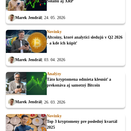
Solanu aj XRP
Marek Jendrál
24. 05. 2026
Novinky
Altcoiny, ktoré analytici sledujú v Q2 2026
- a kde ich kúpiť
Marek Jendrál
03. 04. 2026
Analýzy
Táto kryptomena odmieta klesnúť a
prekonáva aj samotný Bitcoin
Marek Jendrál
26. 03. 2026
Novinky
Top 3 kryptomeny pre posledný kvartál
2025