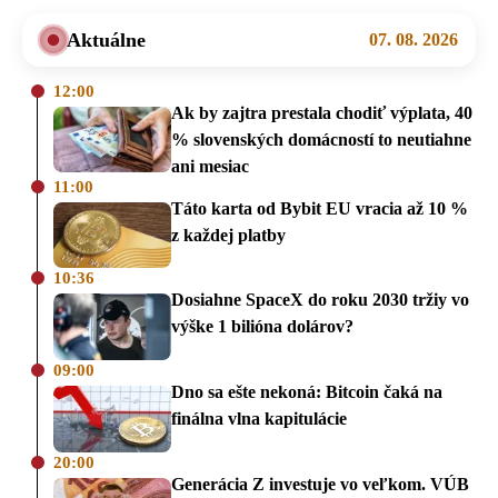
Aktuálne
07. 08. 2026
12:00
Ak by zajtra prestala chodiť výplata, 40
% slovenských domácností to neutiahne
ani mesiac
11:00
Táto karta od Bybit EU vracia až 10 %
z každej platby
10:36
Dosiahne SpaceX do roku 2030 tržiy vo
výške 1 bilióna dolárov?
09:00
Dno sa ešte nekoná: Bitcoin čaká na
finálna vlna kapitulácie
20:00
Generácia Z investuje vo veľkom. VÚB