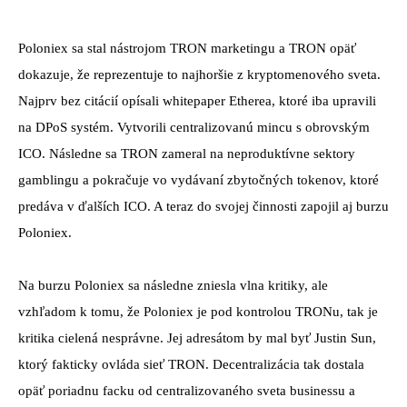
Poloniex sa stal nástrojom TRON marketingu a TRON opäť
dokazuje, že reprezentuje to najhoršie z kryptomenového sveta.
Najprv bez citácií opísali whitepaper Etherea, ktoré iba upravili
na DPoS systém. Vytvorili centralizovanú mincu s obrovským
ICO. Následne sa TRON zameral na neproduktívne sektory
gamblingu a pokračuje vo vydávaní zbytočných tokenov, ktoré
predáva v ďalších ICO. A teraz do svojej činnosti zapojil aj burzu
Poloniex.
Na burzu Poloniex sa následne zniesla vlna kritiky, ale
vzhľadom k tomu, že Poloniex je pod kontrolou TRONu, tak je
kritika cielená nesprávne. Jej adresátom by mal byť Justin Sun,
ktorý fakticky ovláda sieť TRON. Decentralizácia tak dostala
opäť poriadnu facku od centralizovaného sveta businessu a