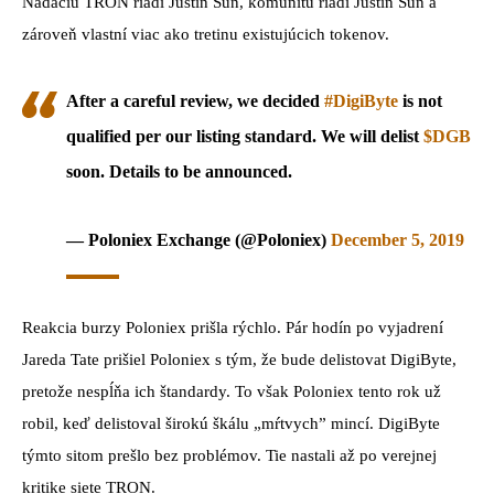
Nadáciu TRON riadi Justin Sun, komunitu riadi Justin Sun a
zároveň vlastní viac ako tretinu existujúcich tokenov.
After a careful review, we decided
#DigiByte
is not
qualified per our listing standard. We will delist
$DGB
soon. Details to be announced.
— Poloniex Exchange (@Poloniex)
December 5, 2019
Reakcia burzy Poloniex prišla rýchlo. Pár hodín po vyjadrení
Jareda Tate prišiel Poloniex s tým, že bude delistovat DigiByte,
pretože nespĺňa ich štandardy. To však Poloniex tento rok už
robil, keď delistoval širokú škálu „mŕtvych” mincí. DigiByte
týmto sitom prešlo bez problémov. Tie nastali až po verejnej
kritike siete TRON.