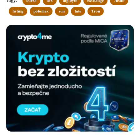
Tagy:
burza
dex
digibyte
exchange
Justin
listing
poloniex
sun
tate
Tron