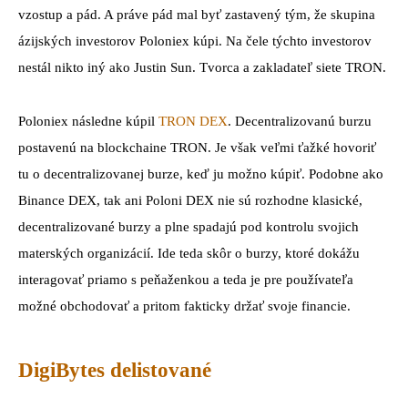
vzostup a pád. A práve pád mal byť zastavený tým, že skupina
ázijských investorov Poloniex kúpi. Na čele týchto investorov
nestál nikto iný ako Justin Sun. Tvorca a zakladateľ siete TRON.
Poloniex následne kúpil
TRON DEX
. Decentralizovanú burzu
postavenú na blockchaine TRON. Je však veľmi ťažké hovoriť
tu o decentralizovanej burze, keď ju možno kúpiť. Podobne ako
Binance DEX, tak ani Poloni DEX nie sú rozhodne klasické,
decentralizované burzy a plne spadajú pod kontrolu svojich
materských organizácií. Ide teda skôr o burzy, ktoré dokážu
interagovať priamo s peňaženkou a teda je pre používateľa
možné obchodovať a pritom fakticky držať svoje financie.
DigiBytes delistované