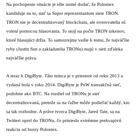
Na pochopenie situácie je ešte nutné dodať, že Poloniex
kandiduje na to, stať sa Super reprezentantom siete TRON.
TRON nie je decentralizovaný blockchain, ale overovatelia sú
volení pomocou hlasovania. To stojí na počte TRON tokenov,
ktoré hlasujúci držia. To samozrejme vedie k tomu, že najväčšie
ryby (Justin Sun a zakladatelia TRONu) majú v sieti zďaleka
najväčšie práva.
A teraz k DigiByte. Táto minca je v priestore od roku 2013 a
vydaná bola v roku 2014. DigiByte je PoW transakčná sieť,
podobne ako BTC. Na rozdiel od TRONu je sieť
decentralizovaná, pretože sa na ťažbe môže podieľať každý, kto
sa tak rozhodne. A práve tvorca DigiByte, Jared Tate, sa na
Twitteri oprel do TRONu, čo prinieslo extrémne prekvapivú
reakciu od burzy Poloniex.