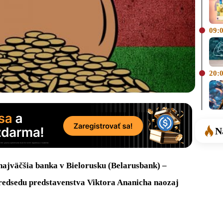
09:
20:
N
 najväčšia banka v Bielorusku (Belarusbank) –
redsedu predstavenstva Viktora Ananicha naozaj