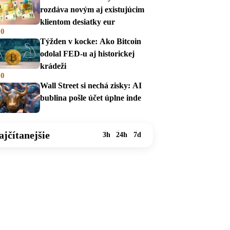
rozdáva novým aj existujúcim
klientom desiatky eur
00
Týžden v kocke: Ako Bitcoin
odolal FED-u aj historickej
krádeži
00
Wall Street si nechá zisky: AI
bublina pošle účet úplne inde
ajčítanejšie
3h
24h
7d