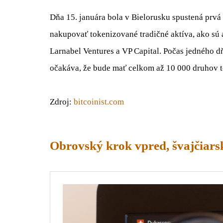
Dňa 15. januára bola v Bielorusku spustená prv
nakupovať tokenizované tradičné aktíva, ako sú a
Larnabel Ventures a VP Capital. Počas jedného d
očakáva, že bude mať celkom až 10 000 druhov t
Zdroj:
bitcoinist.com
Obrovský krok vpred, švajčiars