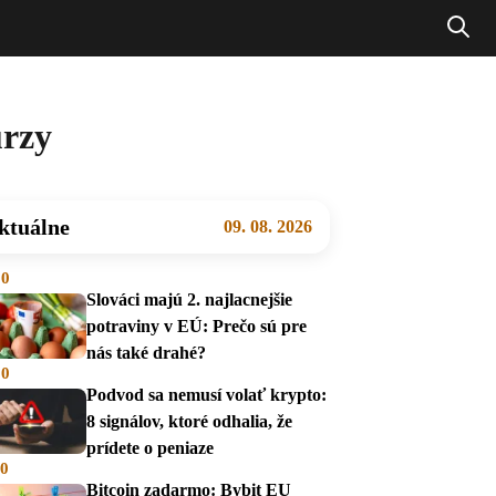
urzy
ktuálne
09. 08. 2026
00
Slováci majú 2. najlacnejšie
potraviny v EÚ: Prečo sú pre
nás také drahé?
00
Podvod sa nemusí volať krypto:
8 signálov, ktoré odhalia, že
prídete o peniaze
00
Bitcoin zadarmo: Bybit EU