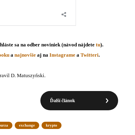
hláste sa na odber noviniek (návod nájdete
tu
).
ooku
a
najnovšie
aj na
Instagrame
a
Twitteri
.
pravil D. Matuszyński.
Ďalší článok
burza
exchange
krypto