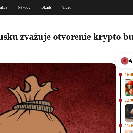
mika
Návody
Biznis
Video
usku zvažuje otvorenie krypto b
A
16:
12:
11: