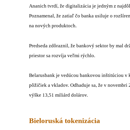
Ananich tvrdí, že digitalizácia je jedným z najd
Poznamenal, že zatiaľ čo banka usiluje o rozšíre
na nových produktoch.
Predseda zdôraznil, že bankový sektor by mal dr
priestor sa rozvíja veľmi rýchlo.
Belarusbank je vedúcou bankovou inštitúciou v kr
pôžičiek a vkladov. Odhaduje sa, že v novembri
výške 13,51 miliárd dolárov.
Bieloruská tokenizácia