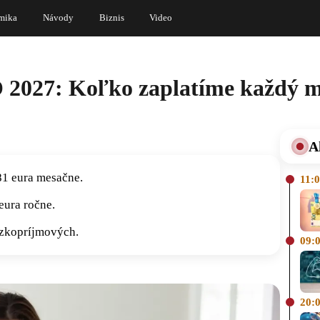
mika
Návody
Biznis
Video
2027: Koľko zaplatíme každý m
A
81 eura mesačne.
11:
eura ročne.
ízkopríjmových.
09:
20: