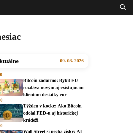
esiac
ktuálne
09. 08. 2026
00
Bitcoin zadarmo: Bybit EU
rozdáva novým aj existujúcim
klientom desiatky eur
00
Týžden v kocke: Ako Bitcoin
odolal FED-u aj historickej
krádeži
00
Wall Street si nechá zisky: AI