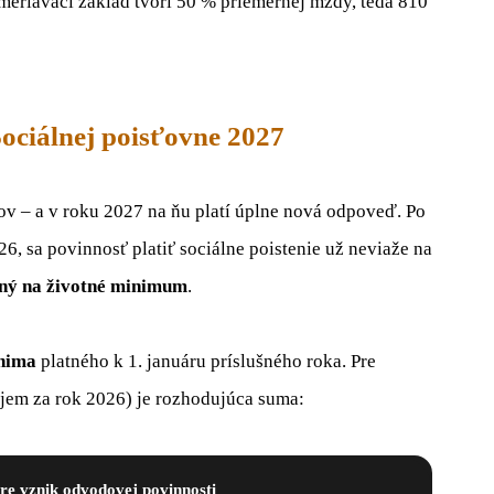
meriavací základ tvorí 50 % priemernej mzdy, teda 810
ociálnej poisťovne 2027
íkov – a v roku 2027 na ňu platí úplne nová odpoveď. Po
026, sa povinnosť platiť sociálne poistenie už neviaže na
aný na životné minimum
.
inima
platného k 1. januáru príslušného roka. Pre
íjem za rok 2026) je rozhodujúca suma:
re vznik odvodovej povinnosti