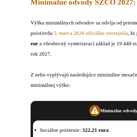
Minimálne odvody SZČO 2027:
Výška minimálnych odvodov sa odvíja od prieme
poisťovňa
5. marca 2026 oficiálne zverejnila
, ž
eur
a všeobecný vymeriavací základ je 19 440 eu
rok 2027.
Z neho vyplývajú nasledujúce minimálne mesačné 
minimálnej výške:
Minimálne odvody
Sociálne poistenie:
322,21 eura