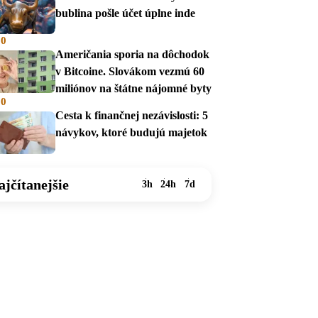
bublina pošle účet úplne inde
00
Američania sporia na dôchodok
v Bitcoine. Slovákom vezmú 60
miliónov na štátne nájomné byty
00
Cesta k finančnej nezávislosti: 5
návykov, ktoré budujú majetok
ajčítanejšie
3h
24h
7d