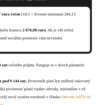
7 eura ročne
(10,5 × životné minimum 284,13
latila hranica
2 876,90 eura
. Ak je váš ročný
inné sociálne poistenie vám nevzniká.
4 eur
ročného príjmu. Funguje to v dvoch pásmach:
e pod 9 144 eur
, živnostník platí len znížený takzvaný
niká povinnosť platiť riadne odvody, minimálne v už
celý nový systém rozobrali v článku
Odvody SZČO od
ov
.