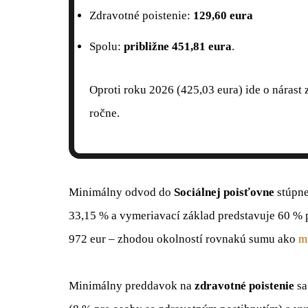
Zdravotné poistenie:
129,60 eura
Spolu:
približne 451,81 eura
.
Oproti roku 2026 (425,03 eura) ide o nárast 
ročne.
Minimálny odvod do
Sociálnej poisťovne
stúpne
33,15 % a vymeriavací základ predstavuje 60 % 
972 eur – zhodou okolností rovnakú sumu ako
m
Minimálny preddavok na
zdravotné poistenie
sa