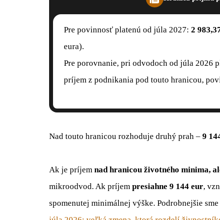
Pre povinnosť platenú od júla 2027:
2 983,3
eura).
Pre porovnanie, pri odvodoch od júla 2026 p
príjem z podnikania pod touto hranicou, pov
Nad touto hranicou rozhoduje druhý prah –
9 14
Ak je príjem
nad hranicou životného minima, al
mikroodvod. Ak príjem
presiahne 9 144 eur
, vz
spomenutej minimálnej výške. Podrobnejšie sme 
júla 2026: veľká zmena, ktorá rozdelí živnostník