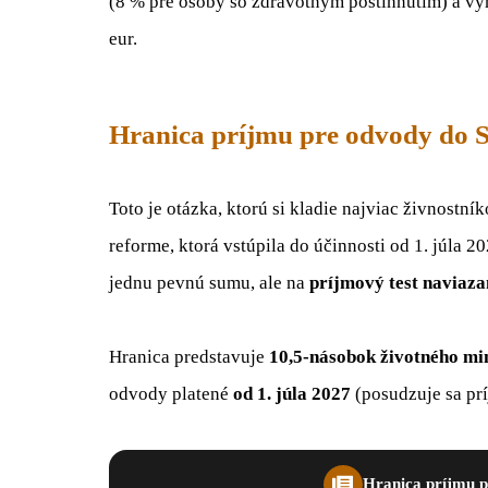
(8 % pre osoby so zdravotným postihnutím) a vy
eur.
Hranica príjmu pre odvody do S
Toto je otázka, ktorú si kladie najviac živnostn
reforme, ktorá vstúpila do účinnosti od 1. júla 2
jednu pevnú sumu, ale na
príjmový test naviaz
Hranica predstavuje
10,5-násobok životného m
odvody platené
od 1. júla 2027
(posudzuje sa pr
Hranica príjmu p