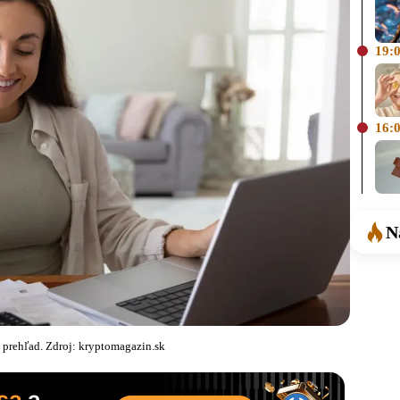
19:
16:
N
rehľad. Zdroj: kryptomagazin.sk