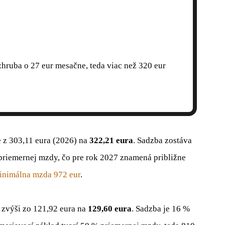
zhruba o 27 eur mesačne, teda viac než 320 eur
 z 303,11 eura (2026) na
322,21 eura
. Sadzba zostáva
priemernej mzdy, čo pre rok 2027 znamená približne
inimálna mzda 972 eur
.
 zvýši zo 121,92 eura na
129,60 eura
. Sadzba je 16 %