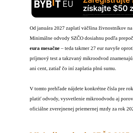
Od januára 2027 zaplatí väčšina živnostníkov 
Minimálne odvody SZČO dosiahnu podľa prepočt
eura mesačne
– teda takmer 27 eur navyše oproti
príjmový test a takzvaný mikroodvod znamenajú, 
ani cent, zatiaľ čo iní zaplatia plnú sumu.
V tomto prehľade nájdete konkrétne čísla pre rok
platiť odvody, vysvetlenie mikroodvodu aj poro
oficiálne zverejnenej priemernej mzdy za rok 20