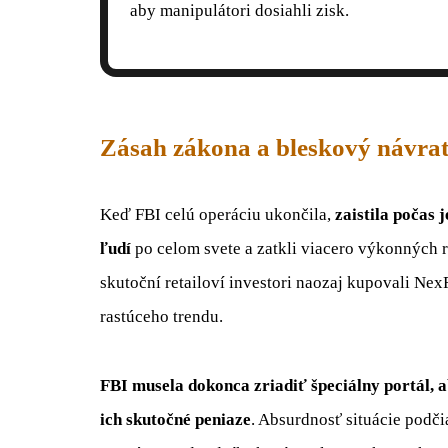
aby manipulátori dosiahli zisk.
Zásah zákona a bleskový návra
Keď FBI celú operáciu ukončila,
zaistila počas 
ľudí
po celom svete a zatkli viacero výkonných ri
skutoční retailoví investori naozaj kupovali Ne
rastúceho trendu.
FBI musela dokonca zriadiť špeciálny portál, 
ich skutočné peniaze
. Absurdnosť situácie podč