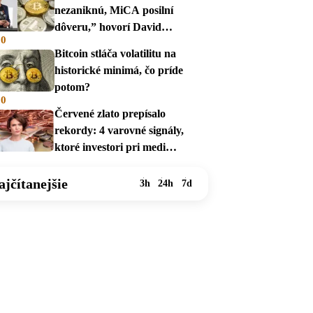
nezaniknú, MiCA posilní
dôveru,” hovorí David
00
Zábranský
Bitcoin stláča volatilitu na
historické minimá, čo príde
potom?
00
Červené zlato prepísalo
rekordy: 4 varovné signály,
ktoré investori pri medi
prehliadajú
ajčítanejšie
3h
24h
7d