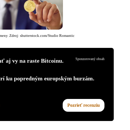
meny. Zdroj: shutterstock.com/Studio Romantic
Sponzorovaný obsah
ť aj vy na raste Bitcoinu.
atrí ku popredným europským burzám.
Pozrieť recenziu