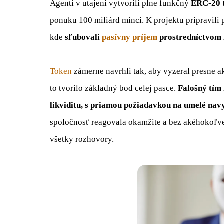
Agenti v utajení vytvorili plne funkčný
ERC-20 t
ponuku 100 miliárd mincí. K projektu pripravili
kde
sľubovali
pasívny príjem
prostredníctvom i
Token
zámerne navrhli tak, aby vyzeral presne a
to tvorilo základný bod celej pasce.
Falošný tím 
likviditu, s priamou požiadavkou na umelé na
spoločnosť reagovala okamžite a bez akéhokoľve
všetky rozhovory.