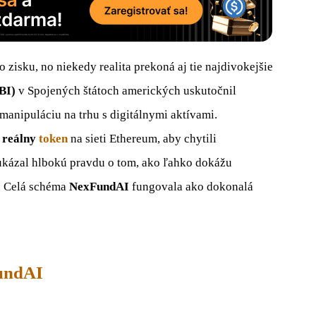
zisku, no niekedy realita prekoná aj tie najdivokejšie
BI)
v Spojených štátoch amerických uskutočnil
manipuláciu na trhu s digitálnymi aktívami.
ý reálny
token
na sieti Ethereum, aby chytili
 ukázal hlbokú pravdu o tom, ako ľahko dokážu
. Celá schéma
NexFundAI
fungovala ako dokonalá
undAI