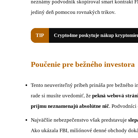
neznámy podvodník skopíroval smart kontrakt FB
jediný deň pomocou rovnakých trikov.
TIP
Crypto4me poskytuje nákup kryptomi
Poučenie pre bežného investora
Tento neuveriteľný príbeh prináša pre bežného i
rade si musíte uvedomiť, že
pekná webová stránk
príjmu neznamenajú absolútne nič
. Podvodníci 
Najväčšie nebezpečenstvo však predstavuje
slep
Ako ukázala FBI, miliónové denné obchody dokáž