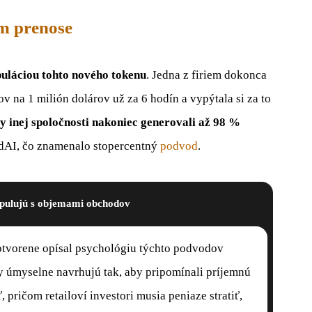
m prenose
puláciou tohto nového tokenu
. Jedna z firiem dokonca
na 1 milión dolárov už za 6 hodín a vypýtala si za to
 inej spoločnosti nakoniec generovali až 98 %
AI, čo znamenalo stopercentný
podvod
.
pulujú s objemami obchodov
 otvorene opísal psychológiu týchto podvodov
y úmyselne navrhujú tak, aby pripomínali príjemnú
 pričom retailoví investori musia peniaze stratiť,