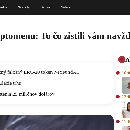
mika
Návody
Biznis
Video
yptomenu: To čo zistili vám navž
A
astný falošný ERC-20 token NexFundAI.
16:
lácie trhu.
stenia 25 miliónov dolárov.
12:
11: