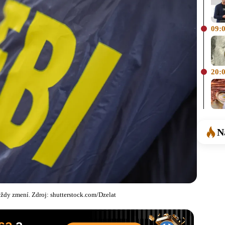
09:
20:
N
dy zmení. Zdroj: shutterstock.com/Dzelat