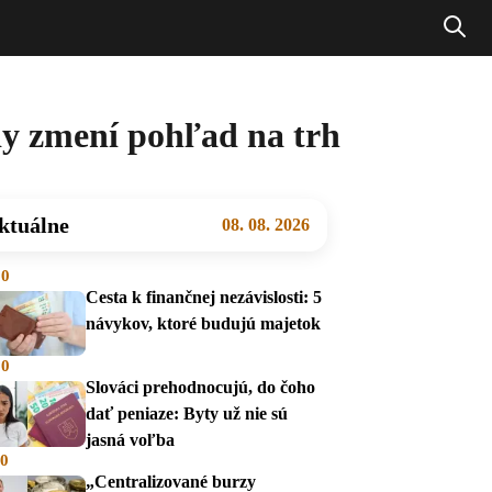
dy zmení pohľad na trh
ktuálne
08. 08. 2026
00
Cesta k finančnej nezávislosti: 5
návykov, ktoré budujú majetok
00
Slováci prehodnocujú, do čoho
dať peniaze: Byty už nie sú
jasná voľba
00
„Centralizované burzy