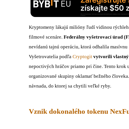
Kryptomeny lákajú milióny ľudí vidinou rýchleho 
filmové scenáre.
Federálny vyšetrovací úrad (F
nevídanú tajnú operáciu, ktorá odhalila masívnu 
Vyšetrovatelia podľa
Cryptogit
vytvorili vlastn
nepoctivých hráčov priamo pri čine. Tento krok
organizované skupiny oklamať bežného človeka
návnada, do ktorej sa chytili veľké ryby.
Vznik dokonalého tokenu NexF