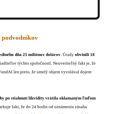
t podvodníkov
jediného dňa 25 miliónov dolárov
. Úrady
obvinili 18
aditeľov týchto spoločností. Neuveriteľný fakt je, že
xFundAI len preto, že umelý objem vyvolával dojem
aby po stiahnutí likvidity vrátila oklamaným ľuďom
iarkuje fakt, že do 24 hodín od oznámenia zásahu