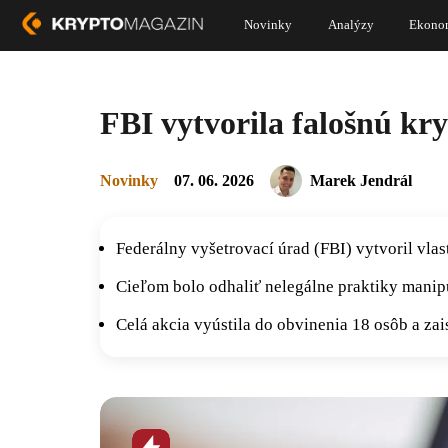
Novinky
Analýzy
Ekono
FBI vytvorila falošnú kr
Novinky
07. 06. 2026
Marek Jendrál
Federálny vyšetrovací úrad (FBI) vytvoril vl
Cieľom bolo odhaliť nelegálne praktiky manipu
Celá akcia vyústila do obvinenia 18 osôb a zai
Horúca