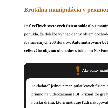
Brutálna manipulácia v priamo
Päť veľkých svetových firiem súhlasilo s mani
ponúkla, že dokáže vyhnať denný objem obchodov 
iba smiešnych 200 dolárov.
Automatizované boty
celkového objemu
obchodov
s tokenom NexFund
Ako burzy mani
Zakladateľ jednej z manipulatívnych firiem
priamo na videozáznam FBI. Priznal, že graf
horskú dráhu, ktorá motivuje ľudí nakupovať,