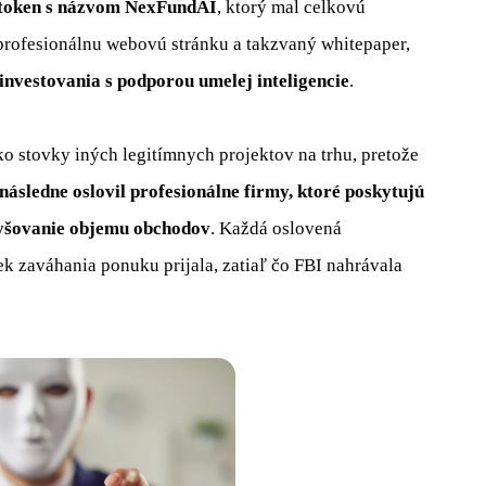
oken s názvom NexFundAI
, ktorý mal celkovú
 profesionálnu webovú stránku a takzvaný whitepaper,
nvestovania s podporou umelej inteligencie
.
ko stovky iných legitímnych projektov na trhu, pretože
následne oslovil profesionálne firmy, ktoré poskytujú
vyšovanie objemu obchodov
. Každá oslovená
k zaváhania ponuku prijala, zatiaľ čo FBI nahrávala