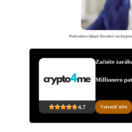
Podvodníci lákajú Slovákov na krypto
Začnite zarába
Millionero p
4.7
Vytvoriť účet