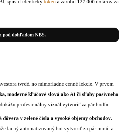
I, spustil identický
token
a zarobil 127 000 dolárov za
en pod dohľadom NBS.
nvestora tvrdé, no mimoriadne cenné lekcie. V prvom
a, moderné kľúčové slová ako AI či sľuby pasívneho
dokážu profesionálny vizuál vytvoriť za pár hodín.
á dôvera v zelené čísla a vysoké objemy obchodov
.
e lacný automatizovaný bot vytvoriť za pár minút a