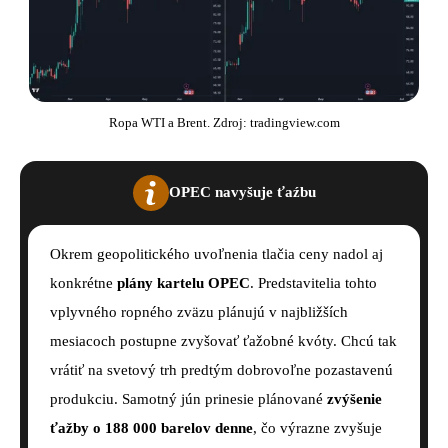
Ropa WTI a Brent. Zdroj: tradingview.com
OPEC navyšuje ťaźbu
Okrem geopolitického uvoľnenia tlačia ceny nadol aj
konkrétne
plány kartelu OPEC
. Predstavitelia tohto
vplyvného ropného zväzu plánujú v najbližších
mesiacoch postupne zvyšovať ťažobné kvóty. Chcú tak
vrátiť na svetový trh predtým dobrovoľne pozastavenú
produkciu. Samotný jún prinesie plánované
zvýšenie
ťažby o 188 000 barelov denne
, čo výrazne zvyšuje