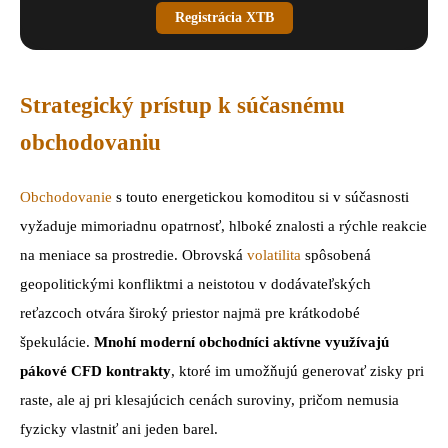
Registrácia XTB
Strategický prístup k súčasnému
obchodovaniu
Obchodovanie
s touto energetickou komoditou si v súčasnosti
vyžaduje mimoriadnu opatrnosť, hlboké znalosti a rýchle reakcie
na meniace sa prostredie. Obrovská
volatilita
spôsobená
geopolitickými konfliktmi a neistotou v dodávateľských
reťazcoch otvára široký priestor najmä pre krátkodobé
špekulácie.
Mnohí moderní obchodníci aktívne využívajú
pákové CFD kontrakty
, ktoré im umožňujú generovať zisky pri
raste, ale aj pri klesajúcich cenách suroviny, pričom nemusia
fyzicky vlastniť ani jeden barel.