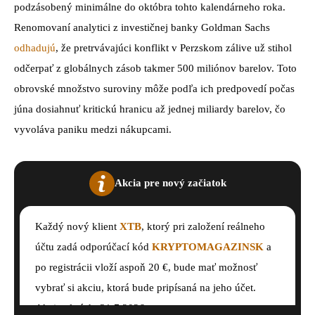
podzásobený minimálne do októbra tohto kalendárneho roka.
Renomovaní analytici z investičnej banky Goldman Sachs
odhadujú
, že pretrvávajúci konflikt v Perzskom zálive už stihol
odčerpať z globálnych zásob takmer 500 miliónov barelov. Toto
obrovské množstvo suroviny môže podľa ich predpovedí počas
júna dosiahnuť kritickú hranicu až jednej miliardy barelov, čo
vyvoláva paniku medzi nákupcami.
Akcia pre nový začiatok
Každý nový klient
XTB
, ktorý pri založení reálneho
účtu zadá odporúčací kód
KRYPTOMAGAZINSK
a
po registrácii vloží aspoň 20 €, bude mať možnosť
vybrať si akciu, ktorá bude pripísaná na jeho účet.
Akcia platí do 31.7.2026.