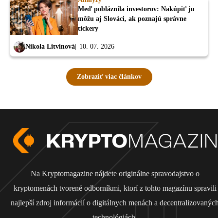
Meď pobláznila investorov: Nakúpiť ju
môžu aj Slováci, ak poznajú správne
tickery
Nikola Litvinová
10. 07. 2026
Zobraziť viac článkov
Na Kryptomagazine nájdete originálne spravodajstvo o
kryptomenách tvorené odborníkmi, ktorí z tohto magazínu spravili
najlepší zdroj informácií o digitálnych menách a decentralizovanýc
technológiách.