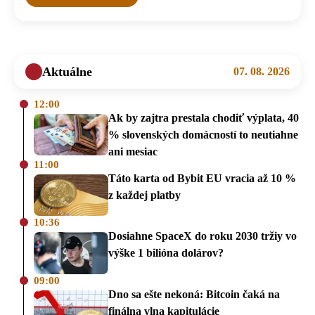
Aktuálne
07. 08. 2026
12:00
Ak by zajtra prestala chodiť výplata, 40
% slovenských domácností to neutiahne
ani mesiac
11:00
Táto karta od Bybit EU vracia až 10 %
z každej platby
10:36
Dosiahne SpaceX do roku 2030 tržiy vo
výške 1 bilióna dolárov?
09:00
Dno sa ešte nekoná: Bitcoin čaká na
finálna vlna kapitulácie