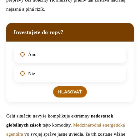
prepravy cez dôležitý Hormuzský prieliv tak zostáva naďalej
nejasná a plná rizík.
Investujete do ropy?
Áno
Nie
Celú situáciu navyše komplikuje extrémny
nedostatok
globálnych zásob
tejto komodity.
Medzinárodná energetická
agentúra
vo svojej správe jasne uviedla, že trh zostane vážne