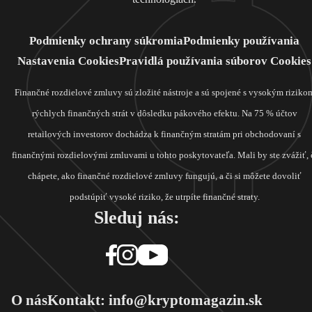
Podmienky ochrany súkromia
Podmienky používania
Nastavenia Cookies
Pravidlá používania súborov Cookies
Finančné rozdielové zmluvy sú zložité nástroje a sú spojené s vysokým riziko
rýchlych finančných strát v dôsledku pákového efektu. Na 75 % účtov
retailových investorov dochádza k finančným stratám pri obchodovaní s
finančnými rozdielovými zmluvami u tohto poskytovateľa. Mali by ste zvážiť, 
chápete, ako finančné rozdielové zmluvy fungujú, a či si môžete dovoliť
podstúpiť vysoké riziko, že utrpíte finančné straty.
Sleduj nás:
O nás
Kontakt: info@kryptomagazin.sk