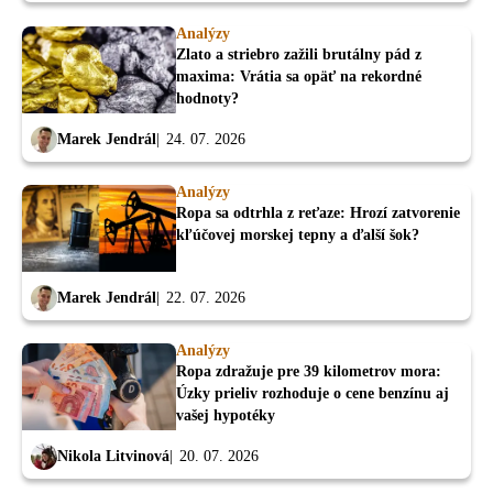
Analýzy
Zlato a striebro zažili brutálny pád z
maxima: Vrátia sa opäť na rekordné
hodnoty?
Marek Jendrál
24. 07. 2026
Analýzy
Ropa sa odtrhla z reťaze: Hrozí zatvorenie
kľúčovej morskej tepny a ďalší šok?
Marek Jendrál
22. 07. 2026
Analýzy
Ropa zdražuje pre 39 kilometrov mora:
Úzky prieliv rozhoduje o cene benzínu aj
vašej hypotéky
Nikola Litvinová
20. 07. 2026