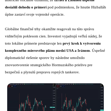
americké oficiálne oznámili, že
Izrael a Libanon úspešne
dosiahli dohodu o prímerí
pod podmienkou, že hnutie Hizballáh
úplne zastaví svoje vojenské operácie.
Globálne finančné trhy okamžite reagovali na túto správu
viditeľným poklesom cien. Investori vyjadrujú veľkú nádej, že
toto lokálne prímerie predstavuje len
prvý krok k vytvoreniu
komplexného mierového plánu medzi USA a Iránom
. Úspešné
diplomatické riešenie sporov by následne umožnilo
znovuotvorenie strategického Hormuzského prielivu pre
bezpečnú a plynulú prepravu ropných tankerov.