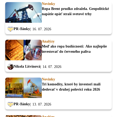
Novinky
Ropa Brent prudko zdražela. Geopolitické
napätie opäť straší svetové trhy
PR články
16. 07. 2026
Analýzy
Meď ako ropa budúcnosti: Ako najlepšie
investovať do červeného paliva
Nikola Litvinová
14. 07. 2026
Novinky
Tri komodity, ktoré by investori mali
sledovať v druhej polovici roku 2026
PR články
13. 07. 2026
Analýzy