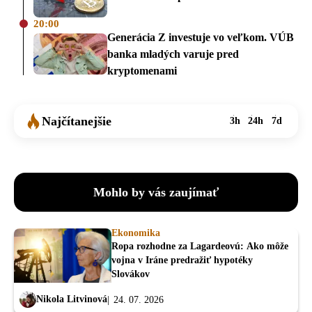
20:00
Generácia Z investuje vo veľkom. VÚB
banka mladých varuje pred
kryptomenami
Najčítanejšie
3h
24h
7d
Mohlo by vás zaujímať
Ekonomika
Ropa rozhodne za Lagardeovú: Ako môže
vojna v Iráne predražiť hypotéky
Slovákov
Nikola Litvinová
24. 07. 2026