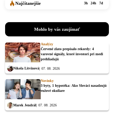
Najčítanejšie
3h
24h
7d
Mohlo by vás zaujímať
Analýzy
Červené zlato prepísalo rekordy: 4
varovné signály, ktoré investori pri medi
prehliadajú
Nikola Litvinová
07. 08. 2026
Novinky
3 byty, 1 hypotéka: Ako Slováci nasadzujú
ružové okuliare
Marek Jendrál
07. 08. 2026