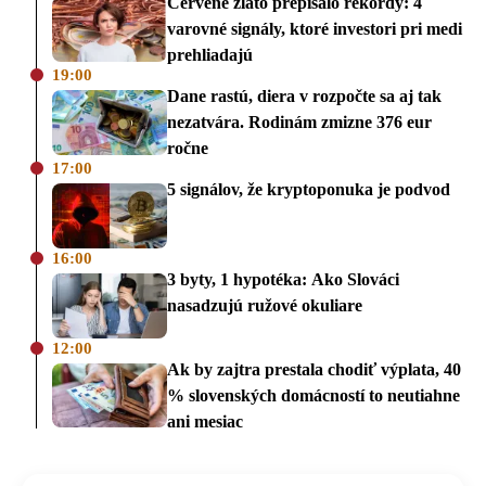
Červené zlato prepísalo rekordy: 4
varovné signály, ktoré investori pri medi
prehliadajú
19:00
Dane rastú, diera v rozpočte sa aj tak
nezatvára. Rodinám zmizne 376 eur
ročne
17:00
5 signálov, že kryptoponuka je podvod
16:00
3 byty, 1 hypotéka: Ako Slováci
nasadzujú ružové okuliare
12:00
Ak by zajtra prestala chodiť výplata, 40
% slovenských domácností to neutiahne
ani mesiac