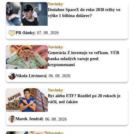
Novinky
Dosiahne SpaceX do roku 2030 tržby vo
výške 1 bilióna dolárov?
PR články
07. 08. 2026
Novinky
Generácia Z investuje vo veľkom. VÚB
banka mladých varuje pred
kryptomenami
Nikola Litvinová
06. 08. 2026
Novinky
Byt alebo ETF? Rozdiel po 20 rokoch je
väčší, než čakáte
Marek Jendrál
06. 08. 2026
Novinky