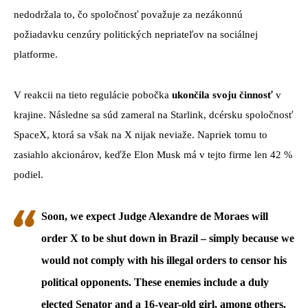
nedodržala to, čo spoločnosť považuje za nezákonnú
požiadavku cenzúry politických nepriateľov na sociálnej
platforme.
V reakcii na tieto regulácie pobočka
ukončila svoju činnosť
v
krajine. Následne sa súd zameral na Starlink, dcérsku spoločnosť
SpaceX, ktorá sa však na X nijak neviaže. Napriek tomu to
zasiahlo akcionárov, keďže Elon Musk má v tejto firme len 42 %
podiel.
Soon, we expect Judge Alexandre de Moraes will
order X to be shut down in Brazil – simply because we
would not comply with his illegal orders to censor his
political opponents. These enemies include a duly
elected Senator and a 16-year-old girl, among others.