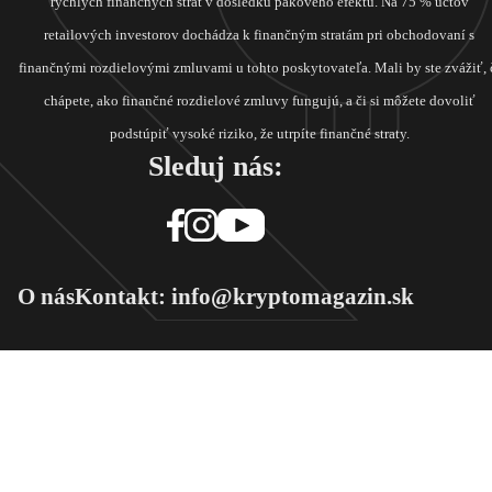
rýchlych finančných strát v dôsledku pákového efektu. Na 75 % účtov
retailových investorov dochádza k finančným stratám pri obchodovaní s
finančnými rozdielovými zmluvami u tohto poskytovateľa. Mali by ste zvážiť, 
chápete, ako finančné rozdielové zmluvy fungujú, a či si môžete dovoliť
podstúpiť vysoké riziko, že utrpíte finančné straty.
Sleduj nás:
O nás
Kontakt: info@kryptomagazin.sk