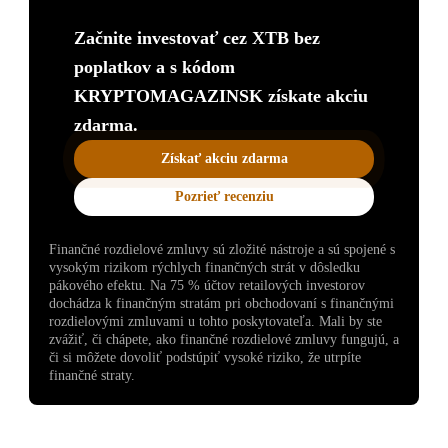
Začnite investovať cez XTB bez
poplatkov a s kódom
KRYPTOMAGAZINSK získate akciu
zdarma.
Získať akciu zdarma
Pozrieť recenziu
Finančné rozdielové zmluvy sú zložité nástroje a sú spojené s
vysokým rizikom rýchlych finančných strát v dôsledku
pákového efektu. Na 75 % účtov retailových investorov
dochádza k finančným stratám pri obchodovaní s finančnými
rozdielovými zmluvami u tohto poskytovateľa. Mali by ste
zvážiť, či chápete, ako finančné rozdielové zmluvy fungujú, a
či si môžete dovoliť podstúpiť vysoké riziko, že utrpíte
finančné straty.