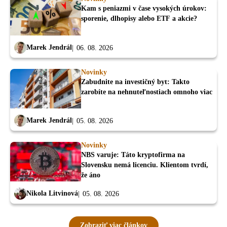
Kam s peniazmi v čase vysokých úrokov:
sporenie, dlhopisy alebo ETF a akcie?
Marek Jendrál
06. 08. 2026
Novinky
Zabudnite na investičný byt: Takto
zarobíte na nehnuteľnostiach omnoho viac
Marek Jendrál
05. 08. 2026
Novinky
NBS varuje: Táto kryptofirma na
Slovensku nemá licenciu. Klientom tvrdí,
že áno
Nikola Litvinová
05. 08. 2026
Zobraziť viac článkov