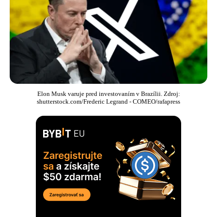
Elon Musk varuje pred investovaním v Brazílii. Zdroj:
shutterstock.com/Frederic Legrand - COMEO/rafapress