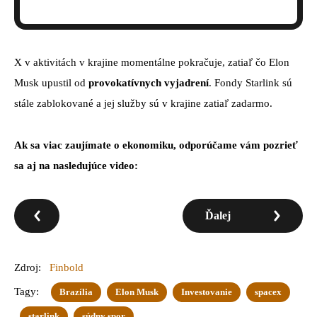
X v aktivitách v krajine momentálne pokračuje, zatiaľ čo Elon
Musk upustil od
provokatívnych vyjadrení
. Fondy Starlink sú
stále zablokované a jej služby sú v krajine zatiaľ zadarmo.
Ak sa viac zaujímate o ekonomiku, odporúčame vám pozrieť
sa aj na nasledujúce video:
Ďalej
Zdroj:
Finbold
Tagy:
Brazília
Elon Musk
Investovanie
spacex
starlink
súdny spor