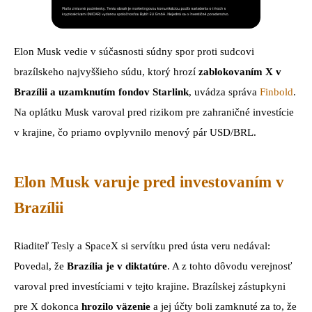
Elon Musk vedie v súčasnosti súdny spor proti sudcovi
brazílskeho najvyššieho súdu, ktorý hrozí
zablokovaním X v
Brazílii a uzamknutím fondov Starlink
, uvádza správa
Finbold
.
Na oplátku Musk varoval pred rizikom pre zahraničné investície
v krajine, čo priamo ovplyvnilo menový pár USD/BRL.
Elon Musk varuje pred investovaním v
Brazílii
Riaditeľ Tesly a SpaceX si servítku pred ústa veru nedával:
Povedal, že
Brazília je v diktatúre
. A z tohto dôvodu verejnosť
varoval pred investíciami v tejto krajine. Brazílskej zástupkyni
pre X dokonca
hrozilo väzenie
a jej účty boli zamknuté za to, že