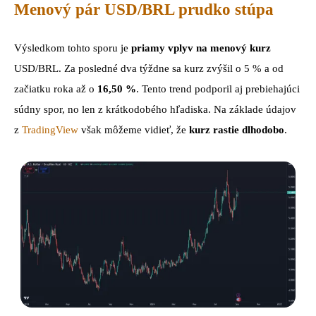
Menový pár USD/BRL prudko stúpa
Výsledkom tohto sporu je
priamy vplyv na menový kurz
USD/BRL. Za posledné dva týždne sa kurz zvýšil o 5 % a od
začiatku roka až o
16,50 %
. Tento trend podporil aj prebiehajúci
súdny spor, no len z krátkodobého hľadiska. Na základe údajov
z
TradingView
však môžeme vidieť, že
kurz rastie dlhodobo
.