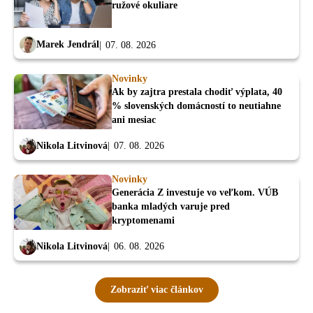
ružové okuliare
Marek Jendrál
07. 08. 2026
Novinky
Ak by zajtra prestala chodiť výplata, 40
% slovenských domácností to neutiahne
ani mesiac
Nikola Litvinová
07. 08. 2026
Novinky
Generácia Z investuje vo veľkom. VÚB
banka mladých varuje pred
kryptomenami
Nikola Litvinová
06. 08. 2026
Zobraziť viac článkov