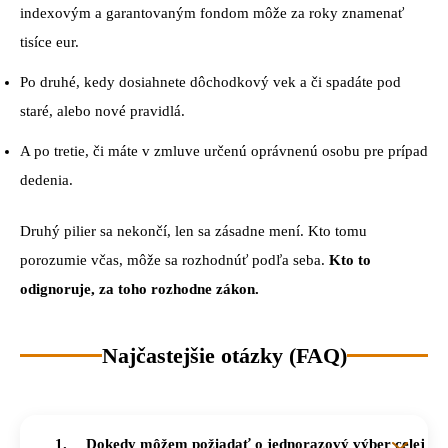
indexovým a garantovaným fondom môže za roky znamenať
tisíce eur.
Po druhé, kedy dosiahnete dôchodkový vek a či spadáte pod
staré, alebo nové pravidlá.
A po tretie, či máte v zmluve určenú oprávnenú osobu pre prípad
dedenia.
Druhý pilier sa nekončí, len sa zásadne mení. Kto tomu
porozumie včas, môže sa rozhodnúť podľa seba.
Kto to
odignoruje, za toho rozhodne zákon.
Najčastejšie otázky (FAQ)
Dokedy môžem požiadať o jednorazový výber celej