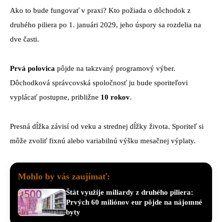
Ako to bude fungovať v praxi? Kto požiada o dôchodok z
druhého piliera po 1. januári 2029, jeho úspory sa rozdelia na
dve časti.
Prvá polovica
pôjde na takzvaný programový výber.
Dôchodková správcovská spoločnosť ju bude sporiteľovi
vyplácať postupne, približne
10 rokov
.
Presná dĺžka závisí od veku a strednej dĺžky života. Sporiteľ si
môže zvoliť fixnú alebo variabilnú výšku mesačnej výplaty.
Mohlo by vás zaujímať:
Štát využije miliardy z druhého piliera:
Prvých 60 miliónov eur pôjde na nájomné
byty