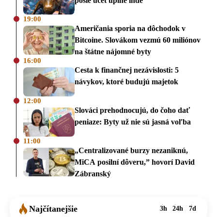
pošle účet úplne inde
19:00
Američania sporia na dôchodok v
Bitcoine. Slovákom vezmú 60 miliónov
na štátne nájomné byty
16:00
Cesta k finančnej nezávislosti: 5
návykov, ktoré budujú majetok
12:00
Slováci prehodnocujú, do čoho dať
peniaze: Byty už nie sú jasná voľba
11:00
„Centralizované burzy nezaniknú,
MiCA posilní dôveru,” hovorí David
Zábranský
Najčítanejšie
3h
24h
7d