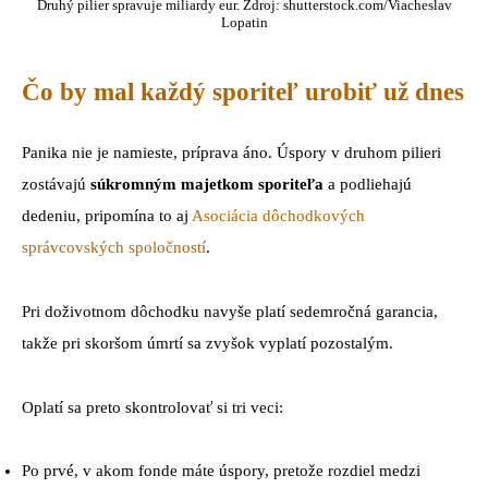
Druhý pilier spravuje miliardy eur. Zdroj: shutterstock.com/Viacheslav
Lopatin
Čo by mal každý sporiteľ urobiť už dnes
Panika nie je namieste, príprava áno. Úspory v druhom pilieri
zostávajú
súkromným majetkom sporiteľa
a podliehajú
dedeniu, pripomína to aj
Asociácia dôchodkových
správcovských spoločností
.
Pri doživotnom dôchodku navyše platí sedemročná garancia,
takže pri skoršom úmrtí sa zvyšok vyplatí pozostalým.
Oplatí sa preto skontrolovať si tri veci:
Po prvé, v akom fonde máte úspory, pretože rozdiel medzi