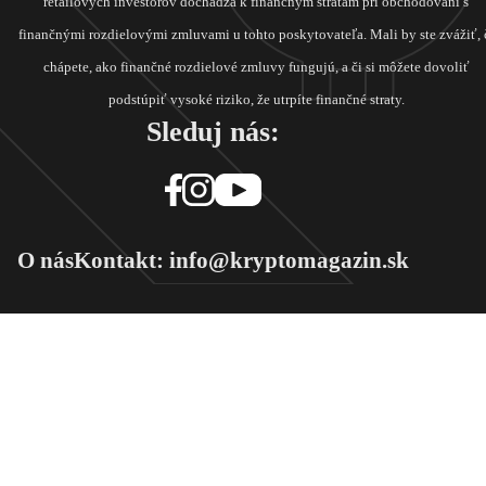
retailových investorov dochádza k finančným stratám pri obchodovaní s
finančnými rozdielovými zmluvami u tohto poskytovateľa. Mali by ste zvážiť, 
chápete, ako finančné rozdielové zmluvy fungujú, a či si môžete dovoliť
podstúpiť vysoké riziko, že utrpíte finančné straty.
Sleduj nás:
O nás
Kontakt: info@kryptomagazin.sk