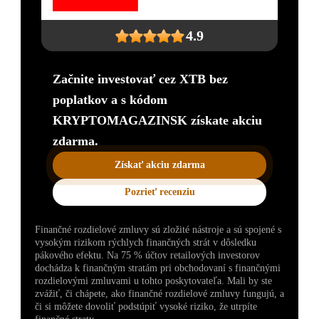
4.9
Začnite investovať cez XTB bez
poplatkov a s kódom
KRYPTOMAGAZINSK získate akciu
zdarma.
Získať akciu zdarma
Pozrieť recenziu
Finančné rozdielové zmluvy sú zložité nástroje a sú spojené s
vysokým rizikom rýchlych finančných strát v dôsledku
pákového efektu. Na 75 % účtov retailových investorov
dochádza k finančným stratám pri obchodovaní s finančnými
rozdielovými zmluvami u tohto poskytovateľa. Mali by ste
zvážiť, či chápete, ako finančné rozdielové zmluvy fungujú, a
či si môžete dovoliť podstúpiť vysoké riziko, že utrpíte