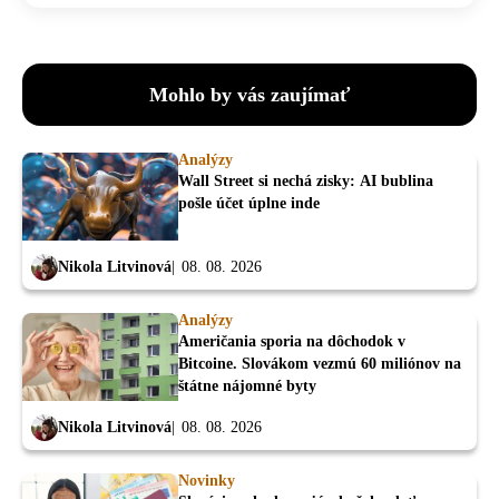
Mohlo by vás zaujímať
Analýzy
Wall Street si nechá zisky: AI bublina
pošle účet úplne inde
Nikola Litvinová
08. 08. 2026
Analýzy
Američania sporia na dôchodok v
Bitcoine. Slovákom vezmú 60 miliónov na
štátne nájomné byty
Nikola Litvinová
08. 08. 2026
Novinky