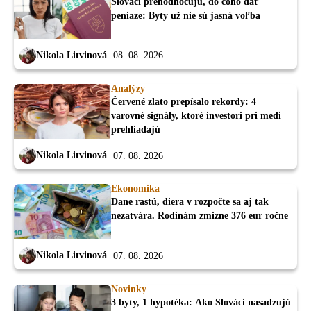
Slováci prehodnocujú, do čoho dať
peniaze: Byty už nie sú jasná voľba
Nikola Litvinová
08. 08. 2026
Analýzy
Červené zlato prepísalo rekordy: 4
varovné signály, ktoré investori pri medi
prehliadajú
Nikola Litvinová
07. 08. 2026
Ekonomika
Dane rastú, diera v rozpočte sa aj tak
nezatvára. Rodinám zmizne 376 eur ročne
Nikola Litvinová
07. 08. 2026
Novinky
3 byty, 1 hypotéka: Ako Slováci nasadzujú