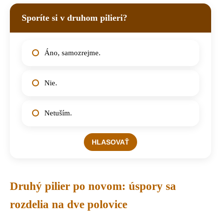
Sporíte si v druhom pilieri?
Áno, samozrejme.
Nie.
Netuším.
Druhý pilier po novom: úspory sa
rozdelia na dve polovice