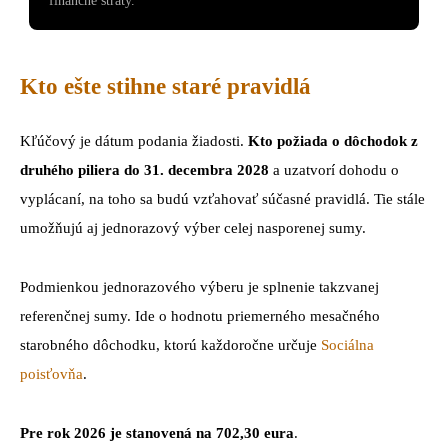
finančné straty.
Kto ešte stihne staré pravidlá
Kľúčový je dátum podania žiadosti.
Kto požiada o dôchodok z
druhého piliera do 31. decembra 2028
a uzatvorí dohodu o
vyplácaní, na toho sa budú vzťahovať súčasné pravidlá. Tie stále
umožňujú aj jednorazový výber celej nasporenej sumy.
Podmienkou jednorazového výberu je splnenie takzvanej
referenčnej sumy. Ide o hodnotu priemerného mesačného
starobného dôchodku, ktorú každoročne určuje
Sociálna
poisťovňa
.
Pre rok 2026 je stanovená na 702,30 eura
.