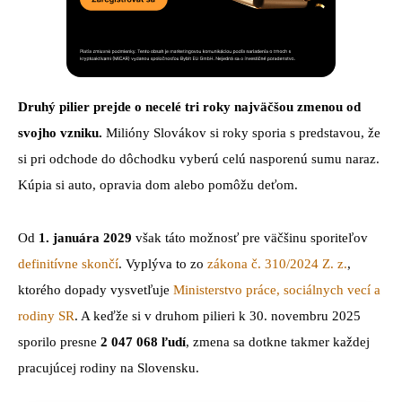
Druhý pilier prejde o necelé tri roky najväčšou zmenou od
svojho vzniku.
Milióny Slovákov si roky sporia s predstavou, že
si pri odchode do dôchodku vyberú celú nasporenú sumu naraz.
Kúpia si auto, opravia dom alebo pomôžu deťom.
Od
1. januára 2029
však táto možnosť pre väčšinu sporiteľov
definitívne skončí
. Vyplýva to zo
zákona č. 310/2024 Z. z.
,
ktorého dopady vysvetľuje
Ministerstvo práce, sociálnych vecí a
rodiny SR
. A keďže si v druhom pilieri k 30. novembru 2025
sporilo presne
2 047 068 ľudí
, zmena sa dotkne takmer každej
pracujúcej rodiny na Slovensku.