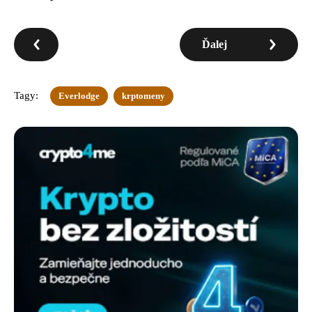
Ďalej
Tagy:
Everlodge
krptomeny