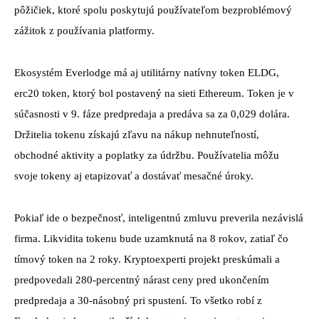
pôžičiek, ktoré spolu poskytujú používateľom bezproblémový
zážitok z používania platformy.
Ekosystém Everlodge má aj utilitárny natívny token ELDG,
erc20 token, ktorý bol postavený na sieti Ethereum. Token je v
súčasnosti v 9. fáze predpredaja a predáva sa za 0,029 dolára.
Držitelia tokenu získajú zľavu na nákup nehnuteľností,
obchodné aktivity a poplatky za údržbu. Používatelia môžu
svoje tokeny aj etapizovať a dostávať mesačné úroky.
Pokiaľ ide o bezpečnosť, inteligentnú zmluvu preverila nezávislá
firma. Likvidita tokenu bude uzamknutá na 8 rokov, zatiaľ čo
tímový token na 2 roky. Kryptoexperti projekt preskúmali a
predpovedali 280-percentný nárast ceny pred ukončením
predpredaja a 30-násobný pri spustení. To všetko robí z