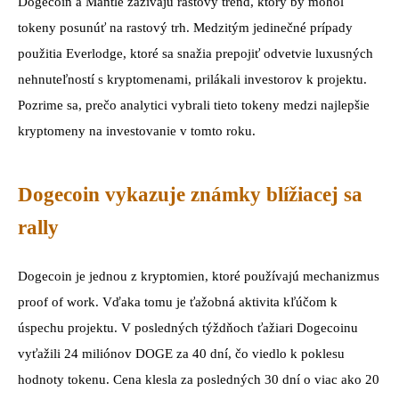
Dogecoin a Mantle zažívajú rastový trend, ktorý by mohol
tokeny posunúť na rastový trh. Medzitým jedinečné prípady
použitia Everlodge, ktoré sa snažia prepojiť odvetvie luxusných
nehnuteľností s kryptomenami, prilákali investorov k projektu.
Pozrime sa, prečo analytici vybrali tieto tokeny medzi najlepšie
kryptomeny na investovanie v tomto roku.
Dogecoin vykazuje známky blížiacej sa
rally
Dogecoin je jednou z kryptomien, ktoré používajú mechanizmus
proof of work. Vďaka tomu je ťažobná aktivita kľúčom k
úspechu projektu. V posledných týždňoch ťažiari Dogecoinu
vyťažili 24 miliónov DOGE za 40 dní, čo viedlo k poklesu
hodnoty tokenu. Cena klesla za posledných 30 dní o viac ako 20