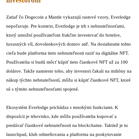
investorom
Zatiaľ čo Dogecoin a Mantle vykazujú rastové vzory, Everlodge
nepoľavuje. Pre kontext, Everlodge je trh s nehnuteľnosťami,
ktorý umožní používateľom frakčne investovať do hotelov,
luxusných víl, dovolenkových domov atď. Na dosiahnutie tohto
cieľa bude platforma tieto nehnuteľnosti raziť na digitálne NFT.
Používatelia si budú môcť kúpiť tieto čiastkové NFT už za 100
dolárov. Takže namiesto toho, aby investori čakali na milióny na
nákup týchto nehnuteľností, môžu si kúpiť čiastkové NFT, ktoré
sú s týmito nehnuteľnosťami spojené.
Ekosystém Everlodge prichádza s mnohými funkciami. K
dispozícii je trhovisko, kde môžu používatelia kupovať a
predávať čiastkové nehnuteľnosti na blockchaine. Taktiež je tu
launchpad, klub odmeňovania a platforma na poskytovanie