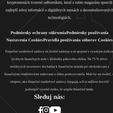
kryptomenách tvorené odborníkmi, ktorí z tohto magazínu spravili
najlepší zdroj informácií o digitálnych menách a decentralizovanýc
technológiách.
Podmienky ochrany súkromia
Podmienky používania
Nastavenia Cookies
Pravidlá používania súborov Cookies
Finančné rozdielové zmluvy sú zložité nástroje a sú spojené s vysokým riziko
rýchlych finančných strát v dôsledku pákového efektu. Na 75 % účtov
retailových investorov dochádza k finančným stratám pri obchodovaní s
finančnými rozdielovými zmluvami u tohto poskytovateľa. Mali by ste zvážiť, 
chápete, ako finančné rozdielové zmluvy fungujú, a či si môžete dovoliť
podstúpiť vysoké riziko, že utrpíte finančné straty.
Sleduj nás: