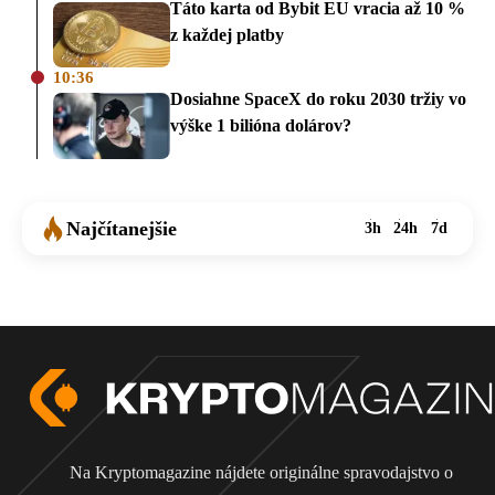
Táto karta od Bybit EU vracia až 10 %
z každej platby
10:36
Dosiahne SpaceX do roku 2030 tržiy vo
výške 1 bilióna dolárov?
Najčítanejšie
3h
24h
7d
Na Kryptomagazine nájdete originálne spravodajstvo o