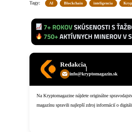
Tagy:
AI
Blockchain
inteligencia
Kryp
Redakcia
info@kryptomagazin.sk
Na Kryptomagazine nájdete originálne spravodajstv
magazínu spravili najlepší zdroj informácií o digi