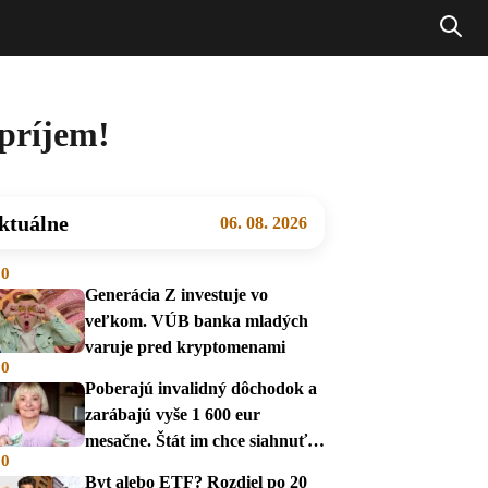
 príjem!
ktuálne
06. 08. 2026
00
Generácia Z investuje vo
veľkom. VÚB banka mladých
varuje pred kryptomenami
00
Poberajú invalidný dôchodok a
zarábajú vyše 1 600 eur
mesačne. Štát im chce siahnuť
00
na dávky
Byt alebo ETF? Rozdiel po 20