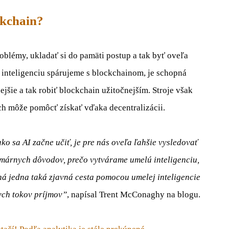
ckchain?
blémy, ukladať si do pamäti postup a tak byť oveľa
ú inteligenciu spárujeme s blockchainom, je schopná
šie a tak robiť blockchain užitočnejším. Stroje však
ch môže pomôcť získať vďaka decentralizácii.
ko sa AI začne učiť, je pre nás oveľa ľahšie vysledovať
rimárnych dôvodov, prečo vytvárame umelú inteligenciu,
aná jedna taká zjavná cesta pomocou umelej inteligencie
ych tokov príjmov”
, napísal Trent McConaghy na blogu.