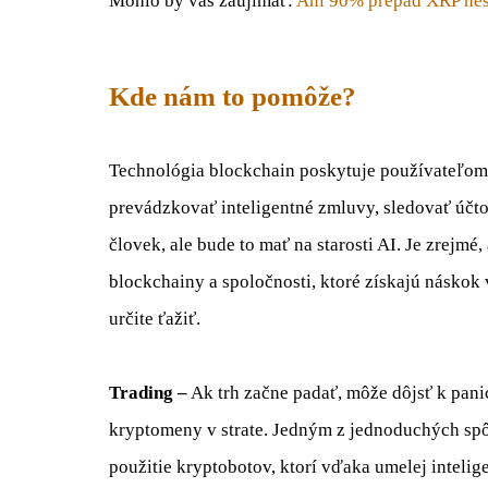
Mohlo by vás zaujímať:
Ani 90% prepad XRP nest
Kde nám to pomôže?
Technológia blockchain poskytuje používateľom
prevádzkovať inteligentné zmluvy, sledovať účto
človek, ale bude to mať na starosti AI. Je zrejm
blockchainy a spoločnosti, ktoré získajú náskok
určite ťažiť.
Trading –
Ak trh začne padať, môže dôjsť k pan
kryptomeny v strate. Jedným z jednoduchých sp
použitie kryptobotov, ktorí vďaka umelej intelige