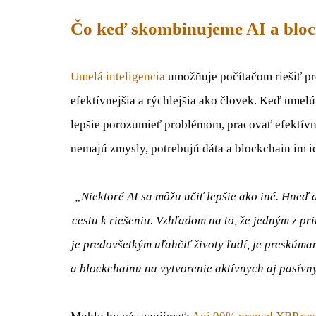
Čo keď skombinujeme AI a blo
Umelá inteligencia
umožňuje počítačom riešiť pro
efektívnejšia a rýchlejšia ako človek. Keď umel
lepšie porozumieť problémom, pracovať efektívnej
nemajú zmysly, potrebujú dáta a blockchain im i
„Niektoré AI sa môžu učiť lepšie ako iné. Hneď a
cestu k riešeniu. Vzhľadom na to, že jedným z p
je predovšetkým uľahčiť životy ľudí, je preskúm
a blockchainu na vytvorenie aktívnych aj pasívn