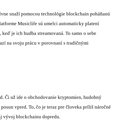
nzívne snaží pomocou technológie blockchain poháňanú
platforme Musiclife sú umelci automaticky platení
 keď je ich hudba streamovaná. To samo o sebe
azí na svoju prácu v porovnaní s tradičnými
d. Či už ide o obchodovanie kryptomien, hudobný
posun vpred. To, čo je teraz pre človeka príliš náročné
 aj vývoj blockchainu dopredu.