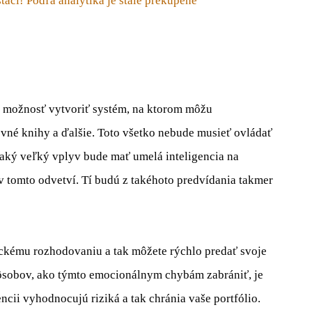
ačí! Podľa analytika je stále prekúpené
 možnosť vytvoriť systém, na ktorom môžu
vné knihy a ďalšie. Toto všetko nebude musieť ovládať
é, aký veľký vplyv bude mať umelá inteligencia na
 v tomto odvetví. Tí budú z takéhoto predvídania takmer
ickému rozhodovaniu a tak môžete rýchlo predať svoje
ôsobov, ako týmto emocionálnym chybám zabrániť, je
ncii vyhodnocujú riziká a tak chránia vaše portfólio.