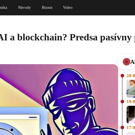
mika
Návody
Biznis
Video
AI a blockchain? Predsa pasívny
A
20:
19:
17: