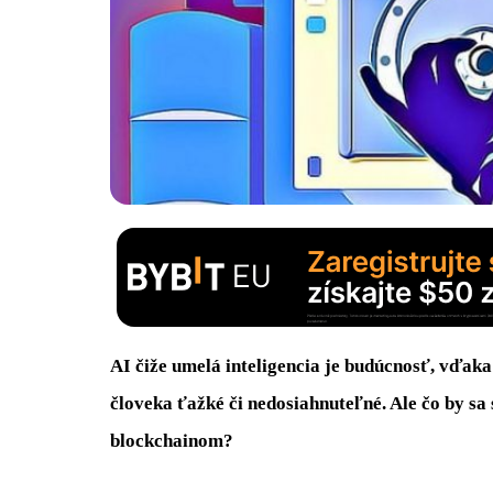
AI čiže umelá inteligencia je budúcnosť, vďaka 
človeka ťažké či nedosiahnuteľné. Ale čo by sa s
blockchainom?