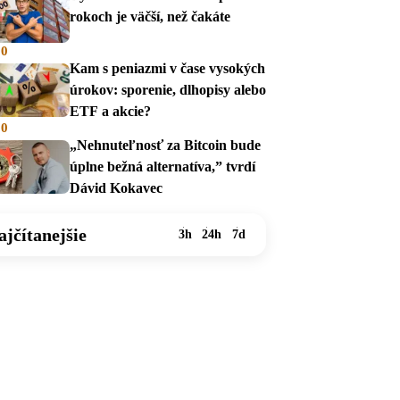
rokoch je väčší, než čakáte
00
Kam s peniazmi v čase vysokých
úrokov: sporenie, dlhopisy alebo
ETF a akcie?
00
„Nehnuteľnosť za Bitcoin bude
úplne bežná alternatíva,” tvrdí
Dávid Kokavec
ajčítanejšie
3h
24h
7d