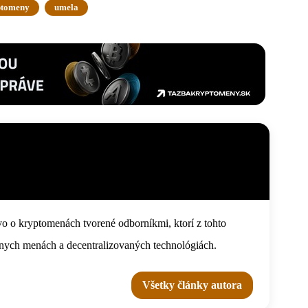
tomeny
umela
o o kryptomenách tvorené odborníkmi, ktorí z tohto
tálnych menách a decentralizovaných technológiách.
Všetky články autora