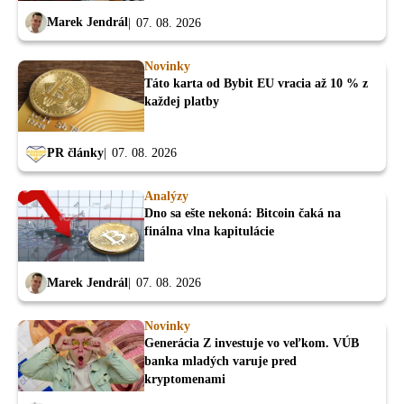
Marek Jendrál
07. 08. 2026
Novinky
Táto karta od Bybit EU vracia až 10 % z
každej platby
PR články
07. 08. 2026
Analýzy
Dno sa ešte nekoná: Bitcoin čaká na
finálna vlna kapitulácie
Marek Jendrál
07. 08. 2026
Novinky
Generácia Z investuje vo veľkom. VÚB
banka mladých varuje pred
kryptomenami