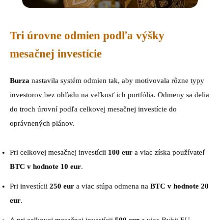
Tri úrovne odmien podľa výšky
mesačnej investície
Burza
nastavila systém odmien tak, aby motivovala rôzne typy
investorov bez ohľadu na veľkosť ich portfólia. Odmeny sa delia
do troch úrovní podľa celkovej mesačnej investície do
oprávnených plánov.
Pri celkovej mesačnej investícii
100 eur
a viac získa používateľ
BTC v hodnote 10 eur
.
Pri investícii
250 eur
a viac stúpa odmena na
BTC v hodnote 20
eur
.
A pri celkovej mesačnej investícii
500 eur
a viac Bybit EU