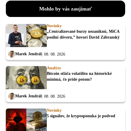
Mohlo by vás zaujímať
Novinky
„Centralizované burzy nezaniknú, MiCA
posilní dôveru,” hovorí David Zábranský
Marek Jendrál
08. 08. 2026
Analýzy
Bitcoin stláča volatilitu na historické
minimá, čo príde potom?
Marek Jendrál
08. 08. 2026
Novinky
5 signálov, že kryptoponuka je podvod