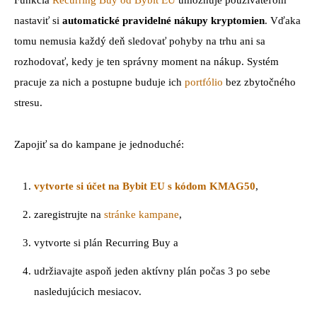
Funkcia
Recurring Buy od Bybit EU
umožňuje používateľom
nastaviť si
automatické pravidelné nákupy kryptomien
. Vďaka
tomu nemusia každý deň sledovať pohyby na trhu ani sa
rozhodovať, kedy je ten správny moment na nákup. Systém
pracuje za nich a postupne buduje ich
portfólio
bez zbytočného
stresu.
Zapojiť sa do kampane je jednoduché:
vytvorte si účet na Bybit EU s kódom KMAG50
,
zaregistrujte na
stránke kampane
,
vytvorte si plán Recurring Buy a
udržiavajte aspoň jeden aktívny plán počas 3 po sebe
nasledujúcich mesiacov.