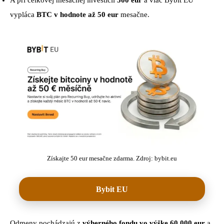
vypláca
BTC v hodnote až 50 eur
mesačne.
Získajte 50 eur mesačne zdarma. Zdroj: bybit.eu
Bybit EU
Odmeny pochádzajú z
výherného fondu vo výške 60 000 eur
a