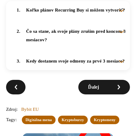
Koľko plánov Recurring Buy si môžem vytvoriť?
Na Burze si môžete vytvoriť až 20 samostatných plánov Recurring Buy naraz.
Čo sa stane, ak svoje plány zruším pred koncom 3
mesiacov?
Ak počas kvalifikačného obdobia pozastavíte alebo zrušíte všetky plány, odmeny vám prepadajú.
Kedy dostanem svoje odmeny za prvé 3 mesiace?
Odmeny za prvé tri mesiace burza vypláca kumulatívne do 7 pracovných dní po uplynutí tohto obdobia.
Ďalej
Zdroj:
Bybit EU
Tagy:
Digitálna mena
Kryptoburzy
Kryptomeny