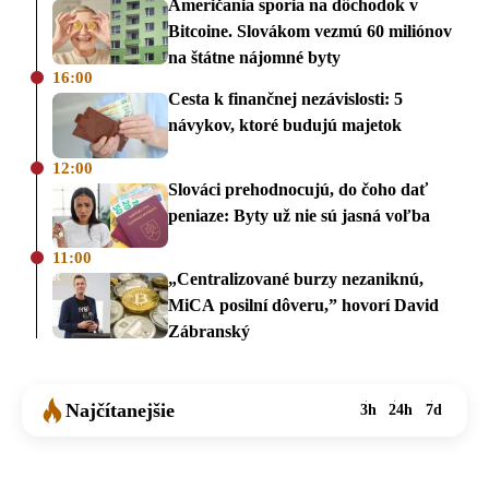
Američania sporia na dôchodok v
Bitcoine. Slovákom vezmú 60 miliónov
na štátne nájomné byty
16:00
Cesta k finančnej nezávislosti: 5
návykov, ktoré budujú majetok
12:00
Slováci prehodnocujú, do čoho dať
peniaze: Byty už nie sú jasná voľba
11:00
„Centralizované burzy nezaniknú,
MiCA posilní dôveru,” hovorí David
Zábranský
Najčítanejšie
3h
24h
7d