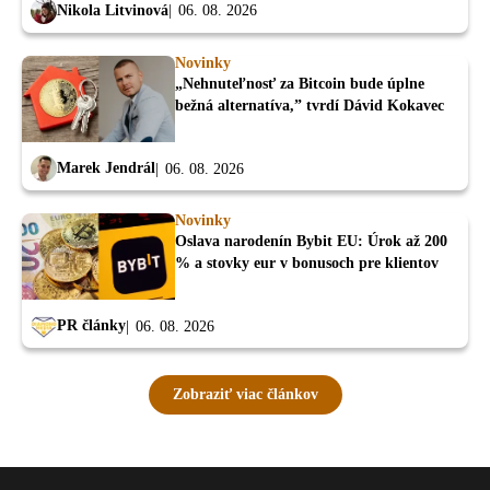
Nikola Litvinová
06. 08. 2026
Novinky
„Nehnuteľnosť za Bitcoin bude úplne
bežná alternatíva,” tvrdí Dávid Kokavec
Marek Jendrál
06. 08. 2026
Novinky
Oslava narodenín Bybit EU: Úrok až 200
% a stovky eur v bonusoch pre klientov
PR články
06. 08. 2026
Zobraziť viac článkov