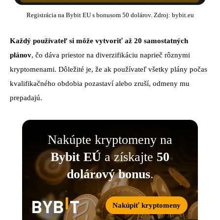
Registrácia na Bybit EU s bonusom 50 dolárov. Zdroj: bybit.eu
Každý používateľ si môže vytvoriť až 20 samostatných
plánov
, čo dáva priestor na diverzifikáciu naprieč rôznymi
kryptomenami. Dôležité je, že ak používateľ všetky plány počas
kvalifikačného obdobia pozastaví alebo zruší, odmeny mu
prepadajú.
Nakúpte kryptomeny na
Bybit EÚ
a získajte
50
dolárový bonus
.
Nakúpiť kryptomeny