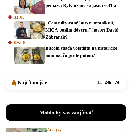
peniaze: Byty už nie sú jasná voľba
11:00
„Centralizované burzy nezaniknú,
MiCA posilní dôveru,” hovorí David
Zábranský
09:00
Bitcoin stláča volatilitu na historické
minimá, čo príde potom?
Najčítanejšie
3h
24h
7d
Mohlo by vás zaujímať
Analýzy