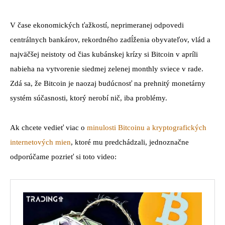
V čase ekonomických ťažkostí, neprimeranej odpovedi
centrálnych bankárov, rekordného zadĺženia obyvateľov, vlád a
najväčšej neistoty od čias kubánskej krízy si Bitcoin v apríli
nabieha na vytvorenie siedmej zelenej monthly sviece v rade.
Zdá sa, že Bitcoin je naozaj budúcnosť na prehnitý monetárny
systém súčasnosti, ktorý nerobí nič, iba problémy.
Ak chcete vedieť viac o
minulosti Bitcoinu a kryptografických
internetových mien
, ktoré mu predchádzali, jednoznačne
odporúčame pozrieť si toto video: