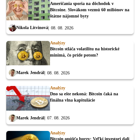
Američania sporia na dôchodok v
Bitcoine. Slovákom vezmú 60 miliónov na
štátne nájomné byty
Nikola Litvinová
08. 08. 2026
Analýzy
Bitcoin stláča volatilitu na historické
minimá, čo príde potom?
Marek Jendrál
08. 08. 2026
Analýzy
Dno sa ešte nekoná: Bitcoin čaká na
finálna vlna kapitulácie
Marek Jendrál
07. 08. 2026
Analýzy
Bitcoin opúšťa burzy: Veľkí investori dali