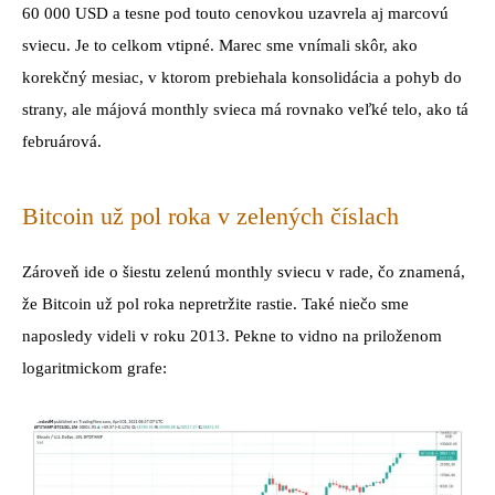
60 000 USD a tesne pod touto cenovkou uzavrela aj marcovú
sviecu. Je to celkom vtipné. Marec sme vnímali skôr, ako
korekčný mesiac, v ktorom prebiehala konsolidácia a pohyb do
strany, ale májová monthly svieca má rovnako veľké telo, ako tá
februárová.
Bitcoin už pol roka v zelených číslach
Zároveň ide o šiestu zelenú monthly sviecu v rade, čo znamená,
že Bitcoin už pol roka nepretržite rastie. Také niečo sme
naposledy videli v roku 2013. Pekne to vidno na priloženom
logaritmickom grafe: