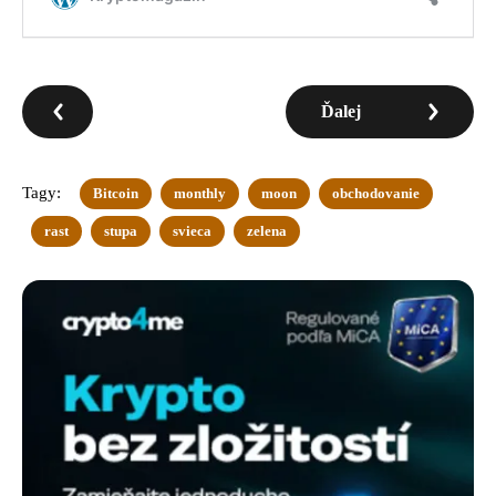
Ďalej
Tagy:
Bitcoin
monthly
moon
obchodovanie
rast
stupa
svieca
zelena