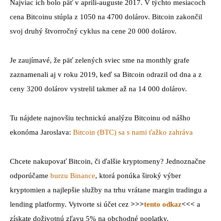
Najviac ich bolo päť v apríli-auguste 2017. V týchto mesiacoch
cena Bitcoinu stúpla z 1050 na 4700 dolárov. Bitcoin zakončil
svoj druhý štvorročný cyklus na cene 20 000 dolárov.
Je zaujímavé, že päť zelených sviec sme na monthly grafe
zaznamenali aj v roku 2019, keď sa Bitcoin odrazil od dna a z
ceny 3200 dolárov vystrelil takmer až na 14 000 dolárov.
Tu nájdete najnovšiu technickú analýzu Bitcoinu od nášho
ekonóma Jaroslava:
Bitcoin (BTC) sa s nami ťažko zahráva
Chcete nakupovať Bitcoin, či ďalšie kryptomeny? Jednoznačne
odporúčame
burzu Binance
, ktorá ponúka široký výber
kryptomien a najlepšie služby na trhu vrátane margin tradingu a
lending platformy. Vytvorte si účet cez
>>>
tento odkaz
<<<
a
získate doživotnú zľavu 5% na obchodné poplatky.