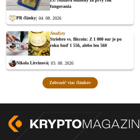
EU rozdáva odmeny za prvý rok
fungovania
PR články
04. 08. 2026
Analýzy
Striebro vs. Bitcoin: Z 1 000 eur je po
roku buď 1 556, alebo len 560
Nikola Litvinová
03. 08. 2026
Zobraziť viac článkov