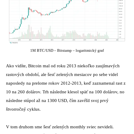
1M BTC/USD – Bitstamp – logaritmický graf
Ako vidíte, Bitcoin mal od roku 2013 niekoľko zaujímavých
rastových období, ale šesť zelených mesiacov po sebe videl
naposledy na prelome rokov 2012-2013, keď zaznamenal rast z
10 na 260 dolárov. Trh následne klesol späť na 100 dolárov, no
následne stúpol až na 1300 USD, čím zavŕšil svoj prvý
štvorročný cyklus.
V tom druhom sme šesť zelených monthly sviec nevideli.