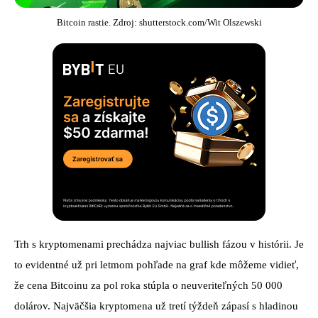
Bitcoin rastie. Zdroj: shutterstock.com/Wit Olszewski
Trh s kryptomenami prechádza najviac bullish fázou v histórii. Je
to evidentné už pri letmom pohľade na graf kde môžeme vidieť,
že cena Bitcoinu za pol roka stúpla o neuveriteľných 50 000
dolárov. Najväčšia kryptomena už tretí týždeň zápasí s hladinou