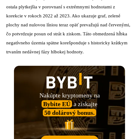
ostala plytkejšia v porovnaní s extrémnymi hodnotami z
korekcie v rokoch 2022 až 2023. Ako ukazuje graf, zelené
plochy nad nulovou líniou teraz opäť prevažujú nad červenými,
čo potvrdzuje posun od strát k ziskom. Táto obmedzená hĺbka
negatívneho územia spätne korešponduje s historicky krátkym
trvaním nedávnej fázy hlbokej hodnoty.
Nakúpte kryptomeny na
Bybite EÚ
a získajte
50 dolárový bonus.