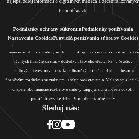
najlepší zdroj informácií o digitálnych menách a decentralizovanýc
technológiách.
Podmienky ochrany súkromia
Podmienky používania
Nastavenia Cookies
Pravidlá používania súborov Cookies
Finančné rozdielové zmluvy sú zložité nástroje a sú spojené s vysokým riziko
rýchlych finančných strát v dôsledku pákového efektu. Na 75 % účtov
retailových investorov dochádza k finančným stratám pri obchodovaní s
finančnými rozdielovými zmluvami u tohto poskytovateľa. Mali by ste zvážiť, 
chápete, ako finančné rozdielové zmluvy fungujú, a či si môžete dovoliť
podstúpiť vysoké riziko, že utrpíte finančné straty.
Sleduj nás: