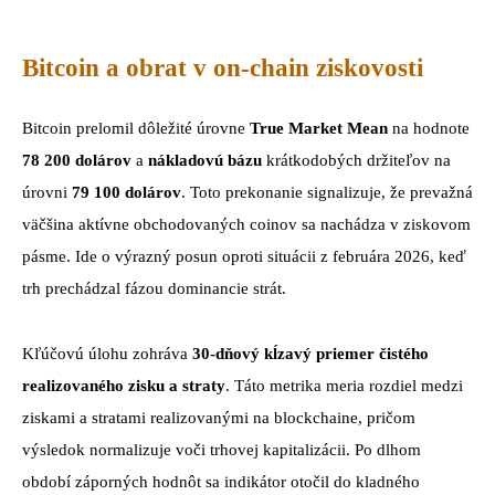
Bitcoin a obrat v on-chain ziskovosti
Bitcoin prelomil dôležité úrovne
True Market Mean
na hodnote
78 200 dolárov
a
nákladovú bázu
krátkodobých držiteľov na
úrovni
79 100 dolárov
. Toto prekonanie signalizuje, že prevažná
väčšina aktívne obchodovaných coinov sa nachádza v ziskovom
pásme. Ide o výrazný posun oproti situácii z februára 2026, keď
trh prechádzal fázou dominancie strát.
Kľúčovú úlohu zohráva
30-dňový kĺzavý priemer čistého
realizovaného zisku a straty
. Táto metrika meria rozdiel medzi
ziskami a stratami realizovanými na blockchaine, pričom
výsledok normalizuje voči trhovej kapitalizácii. Po dlhom
období záporných hodnôt sa indikátor otočil do kladného