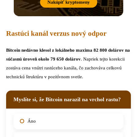
Nakúpiť kryptomeny
Rastúci kanál verzus nový odpor
Bitcoin nedávno klesol z lokálneho maxima 82 800 dolárov na
súčasnú úroveň okolo 79 650 dolárov
. Napriek tejto korekcii
zostáva cena vnútri rastúceho kanála, čo zachováva celkovú
technickú štruktúru v pozitívnom svetle.
Myslíte si, že Bitcoin narazil na vrchol rastu?
Áno