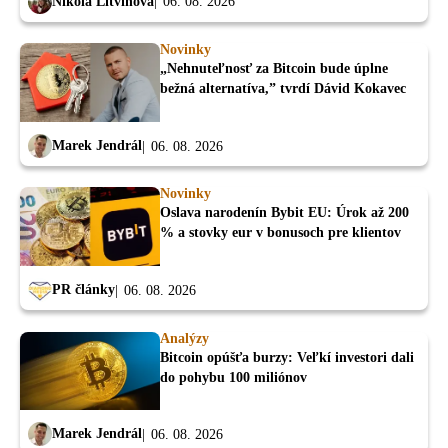
Nikola Litvinová
06. 08. 2026
Novinky
„Nehnuteľnosť za Bitcoin bude úplne
bežná alternatíva,” tvrdí Dávid Kokavec
Marek Jendrál
06. 08. 2026
Novinky
Oslava narodenín Bybit EU: Úrok až 200
% a stovky eur v bonusoch pre klientov
PR články
06. 08. 2026
Analýzy
Bitcoin opúšťa burzy: Veľkí investori dali
do pohybu 100 miliónov
Marek Jendrál
06. 08. 2026