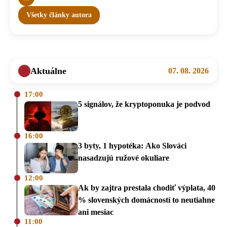
Všetky články autora
Aktuálne
07. 08. 2026
17:00
5 signálov, že kryptoponuka je podvod
16:00
3 byty, 1 hypotéka: Ako Slováci
nasadzujú ružové okuliare
12:00
Ak by zajtra prestala chodiť výplata, 40
% slovenských domácností to neutiahne
ani mesiac
11:00