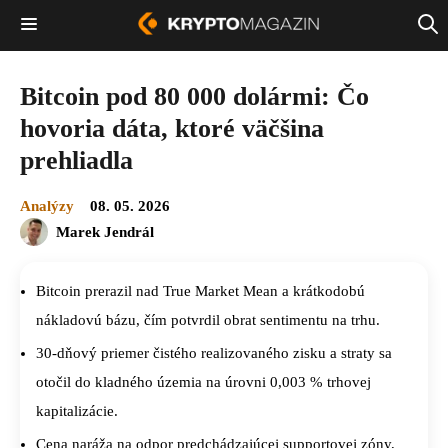
Bitcoin pod 80 000 dolármi: Čo
hovoria dáta, ktoré väčšina
prehliadla
Analýzy
08. 05. 2026
Marek Jendrál
Bitcoin prerazil nad True Market Mean a krátkodobú
nákladovú bázu, čím potvrdil obrat sentimentu na trhu.
30-dňový priemer čistého realizovaného zisku a straty sa
otočil do kladného územia na úrovni 0,003 % trhovej
kapitalizácie.
Cena naráža na odpor predchádzajúcej supportovej zóny,