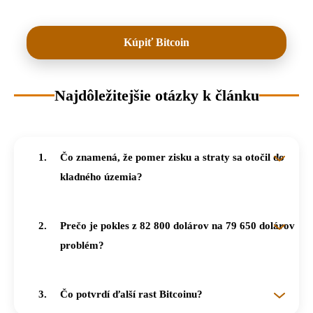
Kúpiť Bitcoin
Najdôležitejšie otázky k článku
Čo znamená, že pomer zisku a straty sa otočil do
kladného územia?
Investori, ktorí predávajú svoje Bitcoiny, odchádzajú v priemere so ziskom. Je to konštruktívny signál po dlhom období, keď prevládali straty.
Prečo je pokles z 82 800 dolárov na 79 650 dolárov
problém?
Predchádzajúca supportová zóna sa premenila na odpor. Bitcoin zároveň testuje rezistenciu rastúcej vlajky, čo je kľúčová úroveň pre ďalší smer.
Čo potvrdí ďalší rast Bitcoinu?