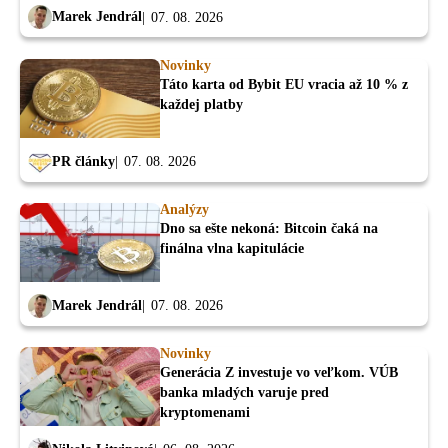
Marek Jendrál
07. 08. 2026
Novinky
Táto karta od Bybit EU vracia až 10 % z
každej platby
PR články
07. 08. 2026
Analýzy
Dno sa ešte nekoná: Bitcoin čaká na
finálna vlna kapitulácie
Marek Jendrál
07. 08. 2026
Novinky
Generácia Z investuje vo veľkom. VÚB
banka mladých varuje pred
kryptomenami