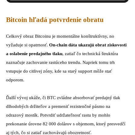
Bitcoin hľadá potvrdenie obratu
Celkový obraz Bitcoinu je momentálne konštruktívny, no
vyžaduje si opatrnosť.
On-chain dáta ukazujú obrat ziskovosti
a oslabenie predajného tlaku
, zatiaľ čo technická štruktúra
naznačuje zachovanie rastúceho trendu. Napriek tomu trh
vstupuje do citlivej zóny, kde sa starý support môže stať
odporom.
Ďalší vývoj ukáže, či BTC zvládne absorbovať predajný tlak
dlhodobých držiteľov a premeniť rezistenčné pásmo na
odrazový mostík. Potvrdiť udržateľnosť rastu by mohlo
prekonanie úrovne 82 000 dolárov s objemom, ktorý presvedčí
aj tých, čo si zatiaľ zachovávajú obozretnosť.