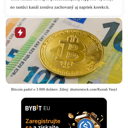
no rastúci kanál zostáva zachovaný aj napriek korekcii.
Horúca
novinka
Bitcoin padol o 3 000 dolárov. Zdroj: shutterstock.com/Kozub Vasyl