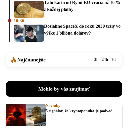
Táto karta od Bybit EU vracia až 10 %
z každej platby
10:36
Dosiahne SpaceX do roku 2030 tržiy vo
výške 1 bilióna dolárov?
Najčítanejšie
3h
24h
7d
Mohlo by vás zaujímať
Novinky
5 signálov, že kryptoponuka je podvod