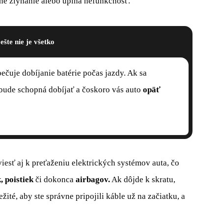
né zlyhanie alebo úplná nefunkčnosť.
 ešte nie je všetko
ečuje dobíjanie batérie počas jazdy. Ak sa
ebude schopná dobíjať a čoskoro vás auto
opäť
iesť aj k preťaženiu elektrických systémov auta, čo
,
poistiek
či dokonca
airbagov.
Ak dôjde k skratu,
ežité, aby ste správne pripojili káble už na začiatku, a