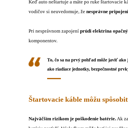
Keď auto neštartuje a máte po ruke štartovacie k
vodičov si neuvedomuje, že
nesprávne pripojen
Pri nesprávnom zapojení
prúdi elektrina opač
komponentov.
To, čo sa na prvý pohľad môže javiť ako
ako riadiace jednotky, bezpečnostné prvky
Štartovacie káble môžu spôsobi
Najväčším rizikom je poškodenie batérie.
Ak za