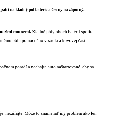
 patrí na kladný pól
batérie a
čierny na záporný.
nutými motormi.
Kladné póly oboch batérií spojíte
ornému pólu pomocného vozidla a kovovej časti
pačnom poradí a nechajte auto naštartované, aby sa
je, nezúfajte. Môže to znamenať iný problém ako len