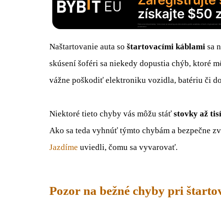
Naštartovanie auta so
štartovacími káblami
sa n
skúsení šoféri sa niekedy dopustia chýb, ktoré 
vážne poškodiť elektroniku vozidla, batériu či 
Niektoré tieto chyby vás môžu stáť
stovky až tis
Ako sa teda vyhnúť týmto chybám a bezpečne zvl
Jazdíme
uviedli, čomu sa vyvarovať.
Pozor na bežné chyby pri štarto