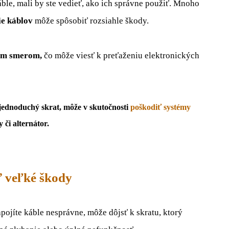
áble, mali by ste vedieť, ako ich správne použiť. Mnoho
ie káblov
môže spôsobiť rozsiahle škody.
ným smerom,
čo môže viesť k preťaženiu elektronických
 jednoduchý skrat, môže v skutočnosti
poškodiť systémy
 či alternátor.
ť veľké škody
pojíte káble nesprávne, môže dôjsť k skratu, ktorý