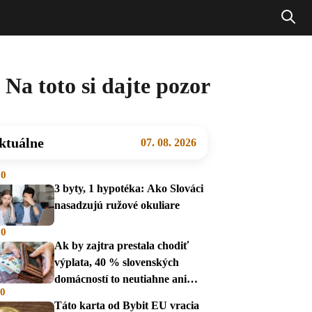
Na toto si dajte pozor
ktuálne
07. 08. 2026
00
3 byty, 1 hypotéka: Ako Slováci
nasadzujú ružové okuliare
00
Ak by zajtra prestala chodiť
výplata, 40 % slovenských
domácností to neutiahne ani
00
mesiac
Táto karta od Bybit EU vracia