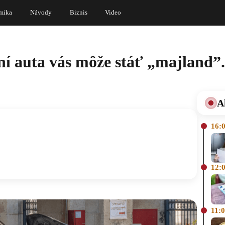
mika
Návody
Biznis
Video
í auta vás môže stáť „majland”. 
A
16:
12:
11: