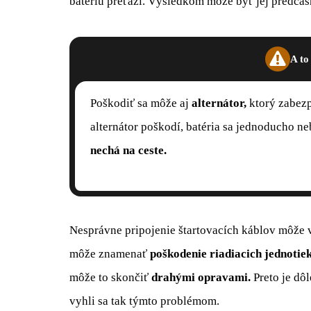
batériu preťaží. Výsledkom môže byť jej predčas
A to
Poškodiť sa môže aj
alternátor,
ktorý zabezp
alternátor poškodí, batéria sa jednoducho n
nechá na ceste.
Nesprávne pripojenie štartovacích káblov môže v
môže znamenať
poškodenie riadiacich jednotiek
môže to skončiť
drahými opravami.
Preto je dôl
vyhli sa tak týmto problémom.