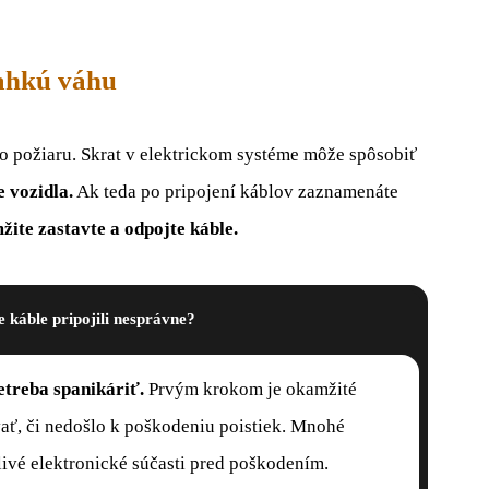
ľahkú váhu
iko požiaru. Skrat v elektrickom systéme môže spôsobiť
e vozidla.
Ak teda po pripojení káblov zaznamenáte
žite zastavte a odpojte káble.
e káble pripojili nesprávne?
etreba
spanikáriť.
Prvým krokom je okamžité
ať, či nedošlo k poškodeniu poistiek. Mnohé
livé elektronické súčasti pred poškodením.