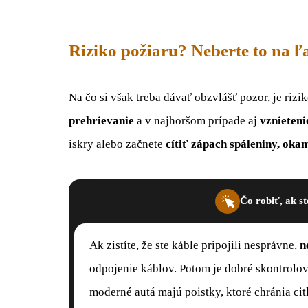
Riziko požiaru? Neberte to na 
Na čo si však treba dávať obzvlášť pozor, je riz
prehrievanie
a v najhoršom prípade aj
vznieteni
iskry alebo začnete
cítiť zápach spáleniny, okam
Čo robiť, ak st
Ak zistíte, že ste káble pripojili nesprávne,
n
odpojenie káblov. Potom je dobré skontrolov
moderné autá majú poistky, ktoré chránia cit