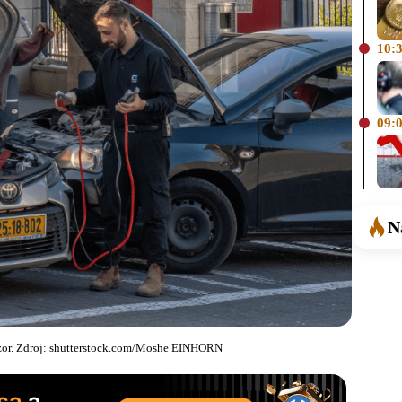
10:
09:
N
e pozor. Zdroj: shutterstock.com/Moshe EINHORN