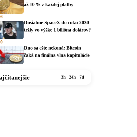
až 10 % z každej platby
36
Dosiahne SpaceX do roku 2030
tržiy vo výške 1 bilióna dolárov?
00
Dno sa ešte nekoná: Bitcoin
čaká na finálna vlna kapitulácie
ajčítanejšie
3h
24h
7d