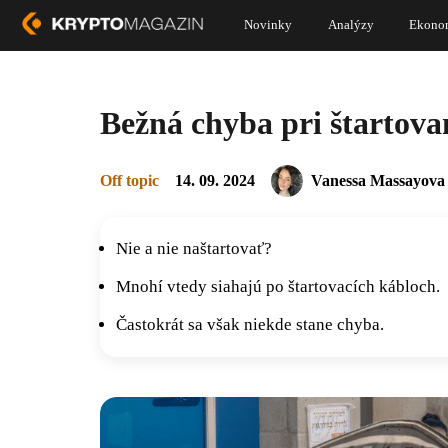
Novinky
Analýzy
Ekono
Bežná chyba pri štartovan
Off topic
14. 09. 2024
Vanessa Massayova
Nie a nie naštartovať?
Mnohí vtedy siahajú po štartovacích kábloch.
Častokrát sa však niekde stane chyba.