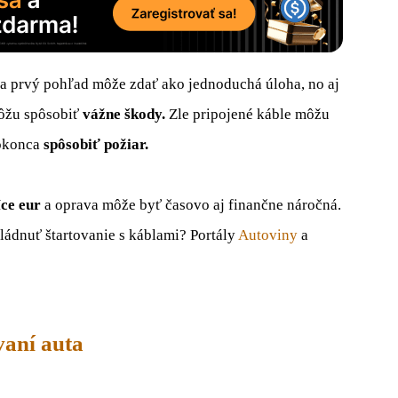
a prvý pohľad môže zdať ako jednoduchá úloha, no aj
môžu spôsobiť
vážne škody.
Zle pripojené káble môžu
dokonca
spôsobiť požiar.
íce eur
a oprava môže byť časovo aj finančne náročná.
ádnuť štartovanie s káblami? Portály
Autoviny
a
vaní auta