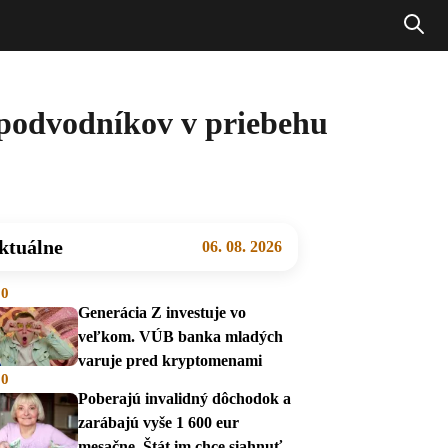
 podvodníkov v priebehu
ktuálne
06. 08. 2026
00
Generácia Z investuje vo
veľkom. VÚB banka mladých
varuje pred kryptomenami
00
Poberajú invalidný dôchodok a
zarábajú vyše 1 600 eur
mesačne. Štát im chce siahnuť