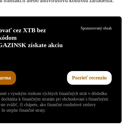
u transakcií alebo antivírusovú kontrolu zariadenia.
Sponzorovaný obsah
tovať cez XTB bez
 kódom
INSK získate akciu
darma
Pozrieť recenziu
ojené s vysokým rizikom rýchlych finančných strát v dôsledku
v dochádza k finančným stratám pri obchodovaní s finančnými
te zvážiť, či chápete, ako finančné rozdielové zmluvy
že utrpíte finančné straty.