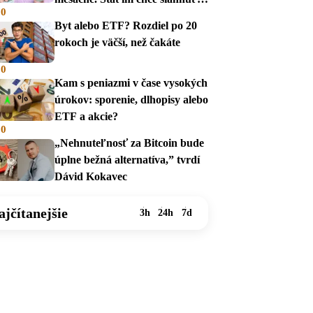
00
na dávky
Byt alebo ETF? Rozdiel po 20
rokoch je väčší, než čakáte
00
Kam s peniazmi v čase vysokých
úrokov: sporenie, dlhopisy alebo
ETF a akcie?
00
„Nehnuteľnosť za Bitcoin bude
úplne bežná alternatíva,” tvrdí
Dávid Kokavec
ajčítanejšie
3h
24h
7d