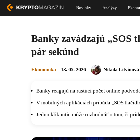
Novinky
Analýzy
Ekono
Banky zavádzajú „SOS tla
pár sekúnd
Ekonomika
13. 05. 2026
Nikola Litvinová
Banky reagujú na rastúci počet online podvo
V mobilných aplikáciách pribúda „SOS tlačidlo
Jedno kliknutie môže rozhodnúť o tom, či príde