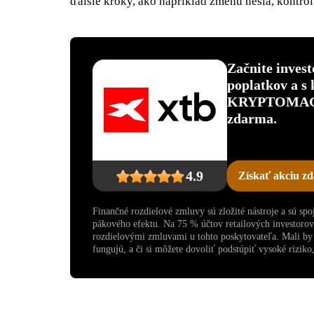
ďalšie kroky, ako napríklad zmenu hesla, kontrol
Začnite inves
poplatkov a s
KRYPTOMAGAZ
zdarma.
4.9
Získať akciu z
Finančné rozdielové zmluvy sú zložité nástroje a sú sp
pákového efektu. Na 75 % účtov retailových investoro
rozdielovými zmluvami u tohto poskytovateľa. Mali by s
fungujú, a či si môžete dovoliť podstúpiť vysoké riziko, 