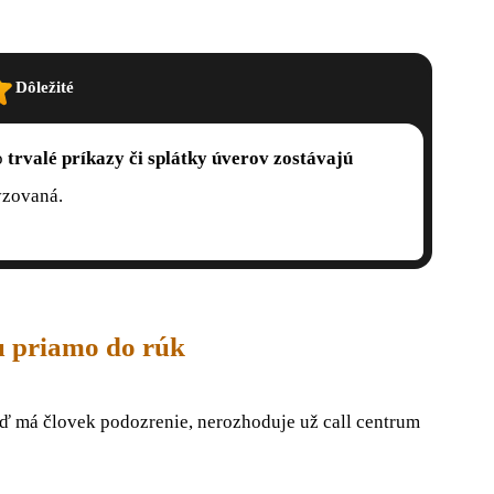
Dôležité
o
trvalé príkazy či splátky úverov zostávajú
yzovaná.
u priamo do rúk
eď má človek podozrenie, nerozhoduje už call centrum