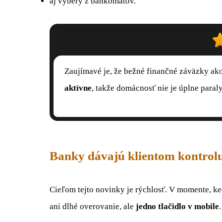
aj výbery z bankomatov.
Zaujímavé je, že bežné finančné záväzky ak
aktívne
, takže domácnosť nie je úplne paral
Banky dávajú klientom kontrol
Cieľom tejto novinky je rýchlosť. V momente, k
ani dlhé overovanie, ale
jedno tlačidlo v mobile
.