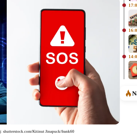
17:
16:
14:
N
: shutterstock.com/Kitinut Jinapuck/frank60