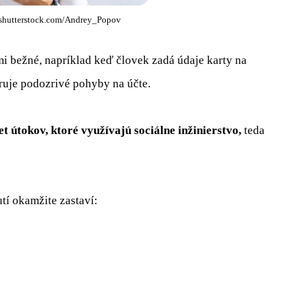
 shutterstock.com/Andrey_Popov
ľmi bežné, napríklad keď človek zadá údaje karty na
zoruje podozrivé pohyby na účte.
et útokov, ktoré využívajú sociálne inžinierstvo,
teda
tí okamžite zastaví: