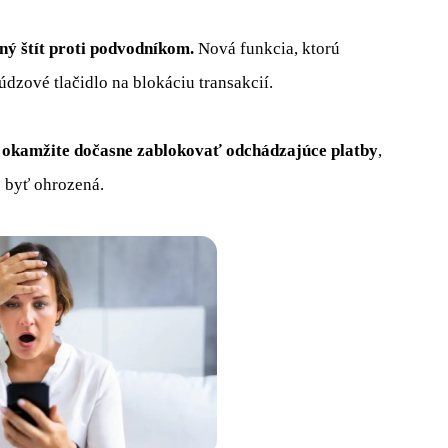
ný štít proti podvodníkom.
Nová funkcia, ktorú
údzové tlačidlo na blokáciu transakcií.
m
okamžite dočasne zablokovať odchádzajúce platby
,
e byť ohrozená.