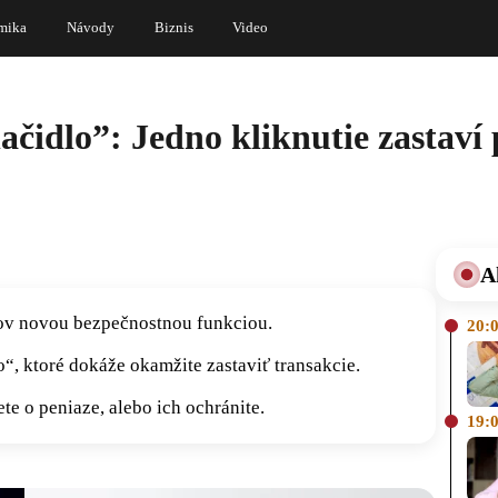
mika
Návody
Biznis
Video
čidlo”: Jedno kliknutie zastaví
A
dov novou bezpečnostnou funkciou.
20:
“, ktoré dokáže okamžite zastaviť transakcie.
te o peniaze, alebo ich ochránite.
19: