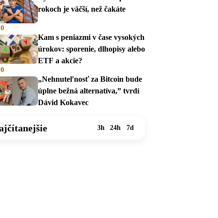
rokoch je väčší, než čakáte
00
Kam s peniazmi v čase vysokých
úrokov: sporenie, dlhopisy alebo
ETF a akcie?
00
„Nehnuteľnosť za Bitcoin bude
úplne bežná alternatíva,” tvrdí
Dávid Kokavec
ajčítanejšie
3h
24h
7d