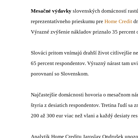
Mesačné výdavky
slovenských domácností rastú 
reprezentatívneho prieskumu pre
Home Credit
dn
Výrazné zvýšenie nákladov priznalo 35 percent 
Slováci pritom vnímajú drahší život citlivejšie 
65 percent respondentov. Výrazný nárast tam uvie
porovnaní so Slovenskom.
Najčastejšie domácnosti hovoria o mesačnom ná
štyria z desiatich respondentov. Tretina ľudí sa 
200 až 300 eur viac než vlani a každý desiaty re
Analytik Home Creditu Jaroslav Ondrušek upozorn