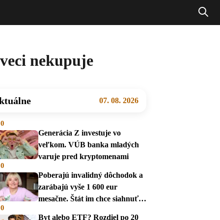
 veci nekupuje
ktuálne
07. 08. 2026
00
Generácia Z investuje vo
veľkom. VÚB banka mladých
varuje pred kryptomenami
00
Poberajú invalidný dôchodok a
zarábajú vyše 1 600 eur
mesačne. Štát im chce siahnuť
00
na dávky
Byt alebo ETF? Rozdiel po 20