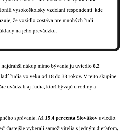
iklonili vysokoškolsky vzdelaní respondenti, kde
azuje, že vozidlo zostáva pre mnohých ľudí
náklady na jeho prevádzku.
j najdrahší nákup mimo bývania ju uviedlo
8,2
mladí ľudia vo veku od 18 do 33 rokov. V tejto skupine
ie uvádzali aj ľudia, ktorí bývajú u rodiny a
upného správania. Až
15,4 percenta Slovákov
uviedlo,
eď častejšie vyberali samoživitelia s jedným dieťaťom,