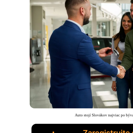
Auto stojí Slovákov najviac po býva