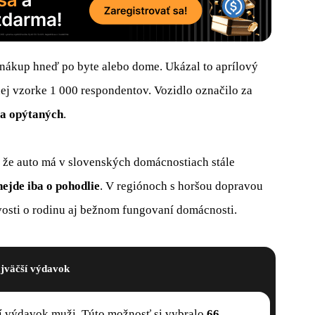
 nákup hneď po byte alebo dome. Ukázal to aprílový
ej vzorke 1 000 respondentov. Vozidlo označilo za
ta opýtaných
.
, že auto má v slovenských domácnostiach stále
nejde iba o pohodlie
. V regiónoch s horšou dopravou
ivosti o rodinu aj bežnom fungovaní domácnosti.
jväčší výdavok
ší výdavok muži. Túto možnosť si vybralo
66