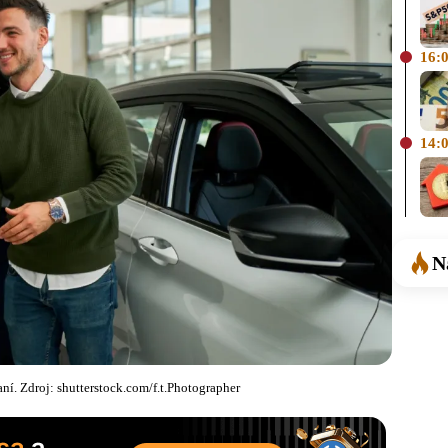
16:
14:
N
ní. Zdroj: shutterstock.com/f.t.Photographer