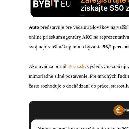
Auto
predstavuje pre väčšinu Slovákov najväčší
online prieskum agentúry AKO na reprezentatívn
svoj najdrahší nákup mimo bývania
56,2 percen
Ako uvádza portál
Teraz.sk
, výsledky naznačujú
mimoriadne silné postavenie. Pre mnohých ľudí
často rozhoduje o dochádzaní do práce, starostl
Na
Nadpriemerne často označili auto za najväč