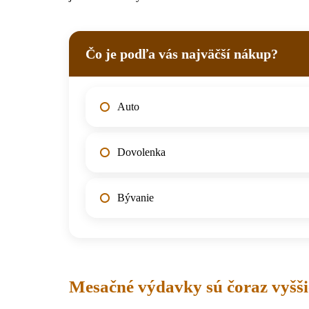
Čo je podľa vás najväčší nákup?
Auto
Dovolenka
Bývanie
Mesačné výdavky sú čoraz vyšši