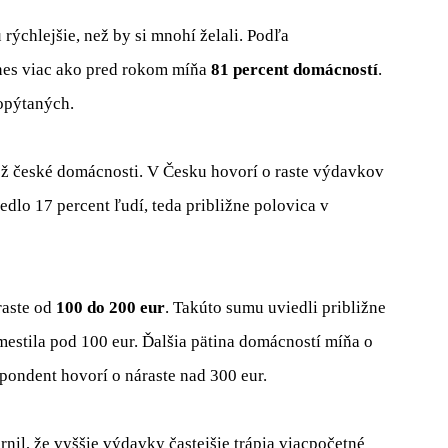
rýchlejšie, než by si mnohí želali. Podľa
es viac ako pred rokom míňa
81 percent domácností
.
opýtaných.
než české domácnosti. V Česku hovorí o raste výdavkov
dlo 17 percent ľudí, teda približne polovica v
raste od
100 do 200 eur
. Takúto sumu uviedli približne
zmestila pod 100 eur. Ďalšia pätina domácností míňa o
spondent hovorí o náraste nad 300 eur.
il, že vyššie výdavky častejšie trápia viacpočetné