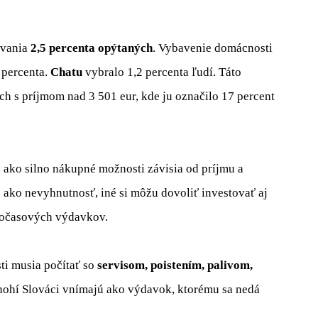
ývania
2,5 percenta opýtaných
. Vybavenie domácnosti
 percenta.
Chatu
vybralo 1,2 percenta ľudí. Táto
ch s príjmom nad 3 501 eur, kde ju označilo 17 percent
 ako silno nákupné možnosti závisia od príjmu a
o ako nevyhnutnosť, iné si môžu dovoliť investovať aj
ľnočasových výdavkov.
ti musia počítať so
servisom, poistením, palivom,
nohí Slováci vnímajú ako výdavok, ktorému sa nedá