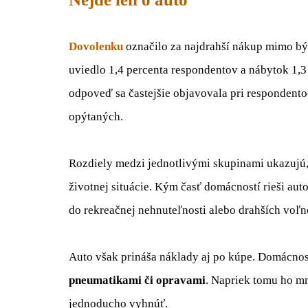
Dovolenku
označilo za najdrahší nákup mimo b
uviedlo 1,4 percenta respondentov a nábytok 1,3
odpoveď sa častejšie objavovala pri respondento
opýtaných.
Rozdiely medzi jednotlivými skupinami ukazujú,
životnej situácie. Kým časť domácností rieši aut
do rekreačnej nehnuteľnosti alebo drahších vo
Auto však prináša náklady aj po kúpe. Domácnos
pneumatikami či opravami
. Napriek tomu ho m
jednoducho vyhnúť.