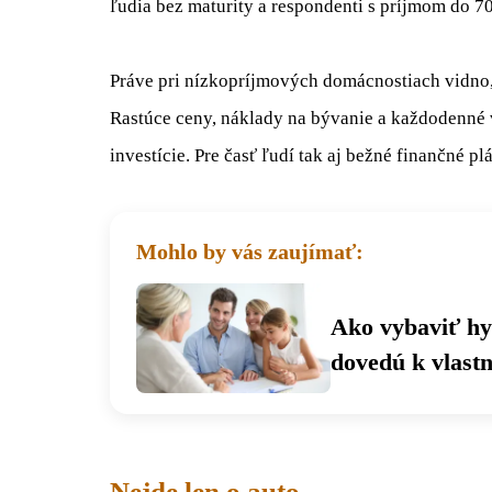
ľudia bez maturity a respondenti s príjmom do 70
Práve pri nízkopríjmových domácnostiach vidno,
Rastúce ceny, náklady na bývanie a každodenné 
investície. Pre časť ľudí tak aj bežné finančné 
Mohlo by vás zaujímať:
Ako vybaviť hy
dovedú k vlast
Nejde len o auto