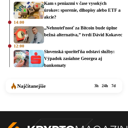
Kam s peniazmi v čase vysokých
úrokov: sporenie, dlhopisy alebo ETF a
akcie?
14:00
„Nehnuteľnosť za Bitcoin bude úplne
bežná alternatíva,” tvrdí Dávid Kokavec
12:00
Slovenská sporiteľňa odstaví služby:
Výpadok zasiahne Georgea aj
bankomaty
Najčítanejšie
3h
24h
7d