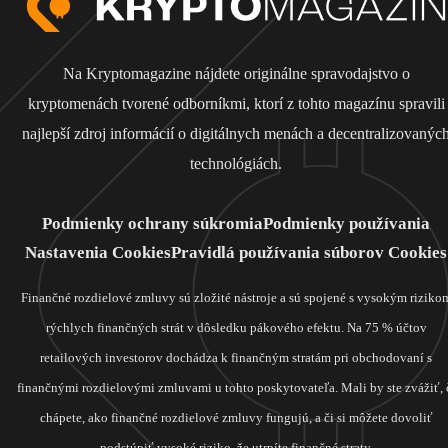
Na Kryptomagazine nájdete originálne spravodajstvo o
kryptomenách tvorené odborníkmi, ktorí z tohto magazínu spravili
najlepší zdroj informácií o digitálnych menách a decentralizovanýc
technológiách.
Podmienky ochrany súkromia
Podmienky používania
Nastavenia Cookies
Pravidlá používania súborov Cookies
Finančné rozdielové zmluvy sú zložité nástroje a sú spojené s vysokým riziko
rýchlych finančných strát v dôsledku pákového efektu. Na 75 % účtov
retailových investorov dochádza k finančným stratám pri obchodovaní s
finančnými rozdielovými zmluvami u tohto poskytovateľa. Mali by ste zvážiť, 
chápete, ako finančné rozdielové zmluvy fungujú, a či si môžete dovoliť
podstúpiť vysoké riziko, že utrpíte finančné straty.