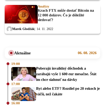
Analýzy
Krach FTX môže dostať Bitcoin na
12 000 dolárov. Čo je dôležité
sledovať?
Marek Glodžák
14. 11. 2022
Aktuálne
06. 08. 2026
19:00
Poberajú invalidný dôchodok a
zarábajú vyše 1 600 eur mesačne. Štát
im chce siahnuť na dávky
17:00
Byt alebo ETF? Rozdiel po 20 rokoch je
väčší, než čakáte
16:00