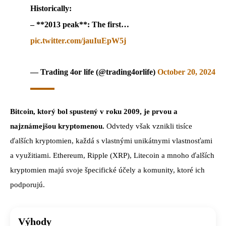
Historically:
– **2013 peak**: The first…
pic.twitter.com/jauIuEpW5j
— Trading 4or life (@trading4orlife)
October 20, 2024
Bitcoin, ktorý bol spustený v roku 2009, je prvou a
najznámejšou kryptomenou.
Odvtedy však vznikli tisíce
ďalších kryptomien, každá s vlastnými unikátnymi vlastnosťami
a využitiami. Ethereum, Ripple (XRP), Litecoin a mnoho ďalších
kryptomien majú svoje špecifické účely a komunity, ktoré ich
podporujú.
Výhody