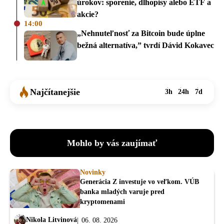
úrokov: sporenie, dlhopisy alebo ETF a
akcie?
14:00
„Nehnuteľnosť za Bitcoin bude úplne
bežná alternatíva,” tvrdí Dávid Kokavec
Najčítanejšie
3h
24h
7d
Mohlo by vás zaujímať
Novinky
Generácia Z investuje vo veľkom. VÚB
banka mladých varuje pred
kryptomenami
Nikola Litvinová
06. 08. 2026