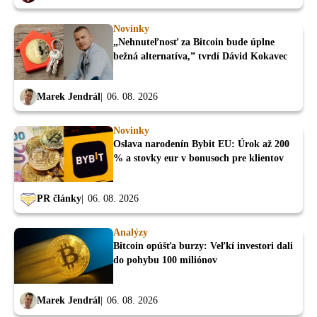
Novinky
„Nehnuteľnosť za Bitcoin bude úplne
bežná alternatíva,” tvrdí Dávid Kokavec
Marek Jendrál
06. 08. 2026
Novinky
Oslava narodenín Bybit EU: Úrok až 200
% a stovky eur v bonusoch pre klientov
PR články
06. 08. 2026
Analýzy
Bitcoin opúšťa burzy: Veľkí investori dali
do pohybu 100 miliónov
Marek Jendrál
06. 08. 2026