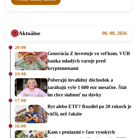
Aktuálne
06. 08. 2026
20:00
Generácia Z investuje vo veľkom. VÚB
banka mladých varuje pred
kryptomenami
19:00
Poberajú invalidný dôchodok a
zarábajú vyše 1 600 eur mesačne. Štát
im chce siahnuť na dávky
17:00
Byt alebo ETF? Rozdiel po 20 rokoch je
väčší, než čakáte
16:00
Kam s peniazmi v čase vysokých