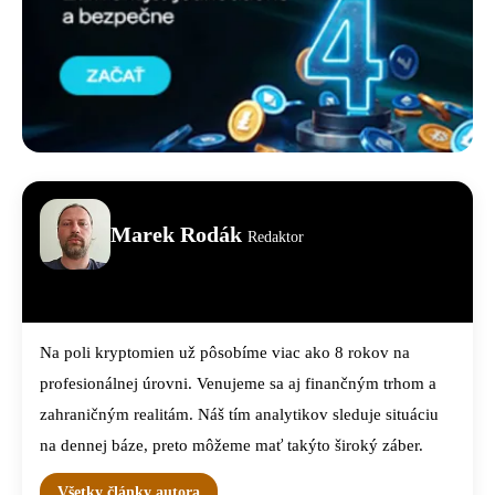
Marek Rodák
Redaktor
Na poli kryptomien už pôsobíme viac ako 8 rokov na
profesionálnej úrovni. Venujeme sa aj finančným trhom a
zahraničným realitám. Náš tím analytikov sleduje situáciu
na dennej báze, preto môžeme mať takýto široký záber.
Všetky články autora