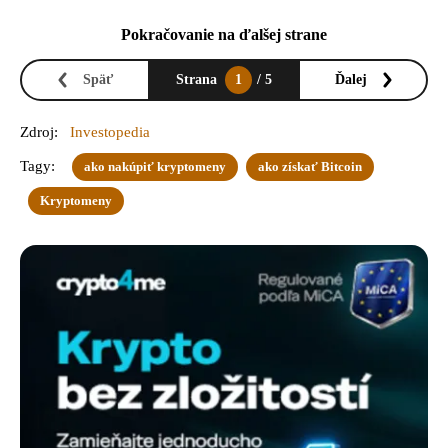
Pokračovanie na ďalšej strane
Späť
Strana
1
/ 5
Ďalej
Zdroj:
Investopedia
Tagy:
ako nakúpiť kryptomeny
ako získať Bitcoin
Kryptomeny