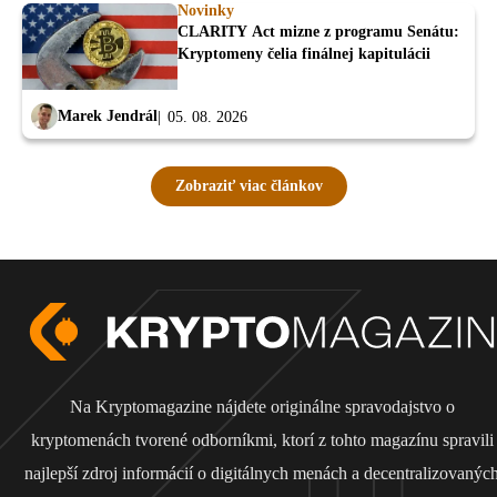
Novinky
CLARITY Act mizne z programu Senátu:
Kryptomeny čelia finálnej kapitulácii
Marek Jendrál
05. 08. 2026
Zobraziť viac článkov
Na Kryptomagazine nájdete originálne spravodajstvo o
kryptomenách tvorené odborníkmi, ktorí z tohto magazínu spravili
najlepší zdroj informácií o digitálnych menách a decentralizovanýc