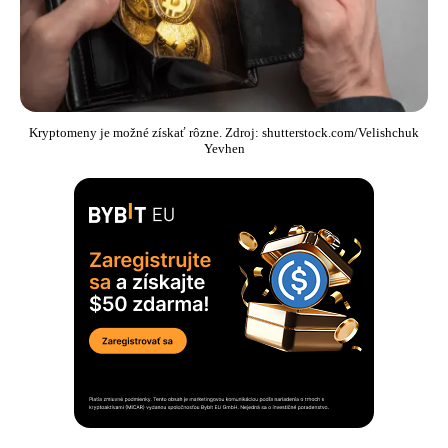
Kryptomeny je možné získať rôzne. Zdroj: shutterstock.com/Velishchuk
Yevhen