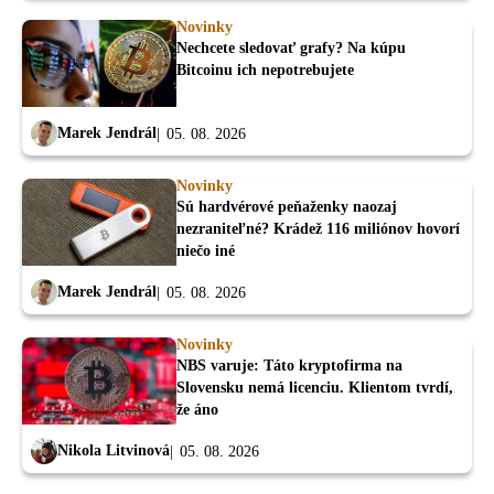
Novinky
Nechcete sledovať grafy? Na kúpu
Bitcoinu ich nepotrebujete
Marek Jendrál
05. 08. 2026
Novinky
Sú hardvérové peňaženky naozaj
nezraniteľné? Krádež 116 miliónov hovorí
niečo iné
Marek Jendrál
05. 08. 2026
Novinky
NBS varuje: Táto kryptofirma na
Slovensku nemá licenciu. Klientom tvrdí,
že áno
Nikola Litvinová
05. 08. 2026