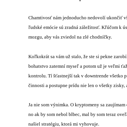
Chamtivosť nám jednoducho nedovolí ukončiť všet
ľudské emócie sú zradná záležitosť. Kľúčom k úsp
mozgu, aby vás zviedol na zlé chodníčky.
Koľkokrát sa vám už stalo, že ste si pekne zarobi
bohatstvo zatemní myseľ a potom už je veľmi ťažké
kontrolu. Tí šťastnejší tak v downtrende všetko 
činnosti a postupne prídu nie len o všetky zisky, 
Ja nie som výnimka. O kryptomeny sa zaujímam od
no ak by som nebol blbec, mal by som teraz ove
našiel stratégiu, ktorá mi vyhovuje.