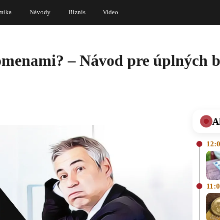
mika
Návody
Biznis
Video
menami? – Návod pre úplných bl
A
12:
11: