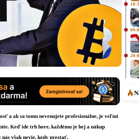
10:
09:
20:
N
sť a ak sa tomu nevenujete profesionálne, je veľmi
te. Keď ide trh hore, každému je hej a nákup
 nás však nevie, kedy prestať.