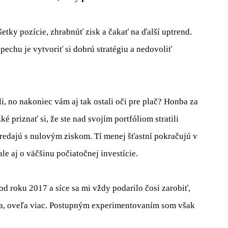
ky pozície, zhrabnúť zisk a čakať na ďalší uptrend.
echu je vytvoriť si dobrú stratégiu a nedovoliť
li, no nakoniec vám aj tak ostali oči pre plač? Honba za
 priznať si, že ste nad svojím portfóliom stratili
predajú s nulovým ziskom. Tí menej šťastní pokračujú v
ale aj o väčšinu počiatočnej investície.
 roku 2017 a síce sa mi vždy podarilo čosi zarobiť,
ľa, oveľa viac. Postupným experimentovaním som však