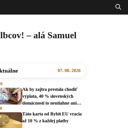
bcov! – alá Samuel
ktuálne
07. 08. 2026
00
Ak by zajtra prestala chodiť
výplata, 40 % slovenských
domácností to neutiahne ani
00
mesiac
Táto karta od Bybit EU vracia
až 10 % z každej platby