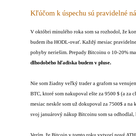
Kľúčom k úspechu sú pravidelné n
V októbri minulého roka som sa rozhodol, že ko
budem iba HODL-ovať. Každý mesiac pravidelne
pohyby neriešim. Prepady Bitcoinu o 10-20% ma n
dlhodobého hľadiska budem v pluse.
Nie som žiadny veľký trader a grafom sa venujem
BTC, ktoré som nakupoval ešte za 9500 $ (a za c
mesiac neskôr som už dokupoval za 7500$ a na ko
svoj januárový nákup Bitcoinu som sa odhodlal, 
Verím, že Bitcoin v tomto roku vytvorí nové AT