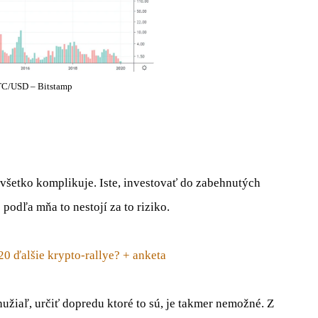
C/USD – Bitstamp
všetko komplikuje. Iste, investovať do zabehnutých
odľa mňa to nestojí za to riziko.
20 ďalšie krypto-rallye? + anketa
ohužiaľ, určiť dopredu ktoré to sú, je takmer nemožné. Z