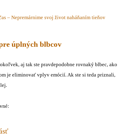
a čas – Nepremárnime svoj život naháňaním tieňov
re úplných blbcov
kokoľvek, aj tak ste pravdepodobne rovnaký blbec, ako
ľom je eliminovať vplyv emócií. Ak ste si teda priznali,
lej.
ovné:
ásť