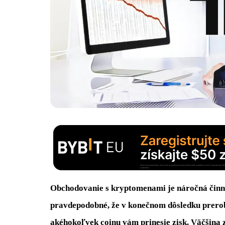
Obchodovanie s kryptomenami je náročná činno
pravdepodobné, že v konečnom dôsledku prerobí
akéhokoľvek coinu vám prinesie zisk. Väčšina z