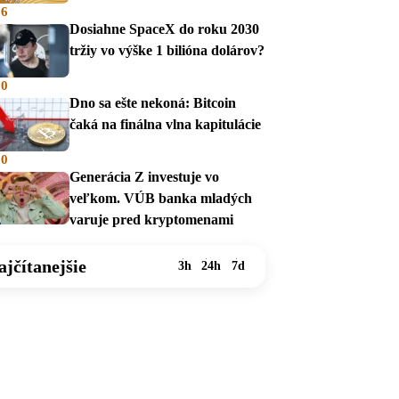
36
Dosiahne SpaceX do roku 2030
tržiy vo výške 1 bilióna dolárov?
00
Dno sa ešte nekoná: Bitcoin
čaká na finálna vlna kapitulácie
00
Generácia Z investuje vo
veľkom. VÚB banka mladých
varuje pred kryptomenami
ajčítanejšie
3h
24h
7d